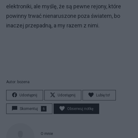
elektroniki, ale myślę, że są pewne rejony, które
powinny trwać nienaruszone poza światem, bo
inaczej przepadną, a my razem z nimi.
Autor: bożena
Udostępnij
Udostępnij
Lubię to!
Skomentuj
6
Obserwuj notkę
O mnie