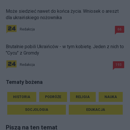
Może siedzieć nawet do końca życia. Wniosek o areszt
dla ukraińskiego nożownika
Redakcja
66
Brutalnie pobili Ukraińców - w tym kobietę. Jeden z nich to
"Cycu" z Gromdy
Redakcja
193
Tematy bożena
HISTORIA
PODRÓŻE
RELIGIA
NAUKA
SOCJOLOGIA
EDUKACJA
Piszą na ten temat