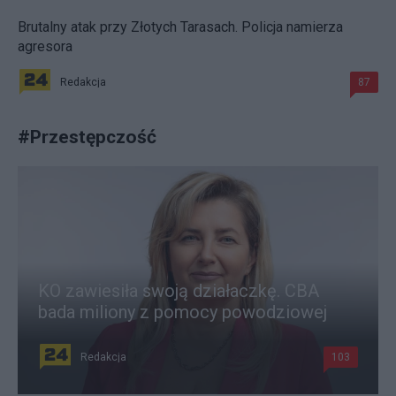
Brutalny atak przy Złotych Tarasach. Policja namierza
agresora
Redakcja
87
#
Przestępczość
KO zawiesiła swoją działaczkę. CBA
bada miliony z pomocy powodziowej
Redakcja
103