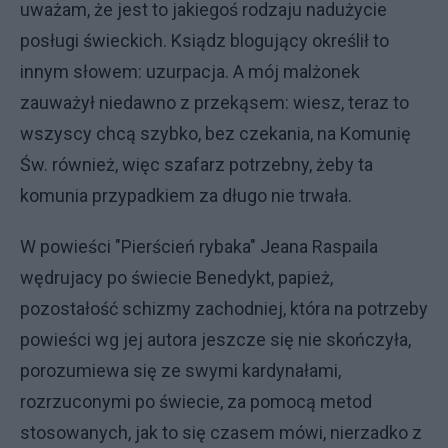
uważam, że jest to jakiegoś rodzaju nadużycie
posługi świeckich. Ksiądz blogujący określił to
innym słowem: uzurpacja. A mój malżonek
zauważył niedawno z przekąsem: wiesz, teraz to
wszyscy chcą szybko, bez czekania, na Komunię
Św. również, więc szafarz potrzebny, żeby ta
komunia przypadkiem za długo nie trwała.
W powieści "Pierścień rybaka" Jeana Raspaila
wędrujacy po świecie Benedykt, papież,
pozostałość schizmy zachodniej, która na potrzeby
powieści wg jej autora jeszcze się nie skończyła,
porozumiewa się ze swymi kardynałami,
rozrzuconymi po świecie, za pomocą metod
stosowanych, jak to się czasem mówi, nierzadko z