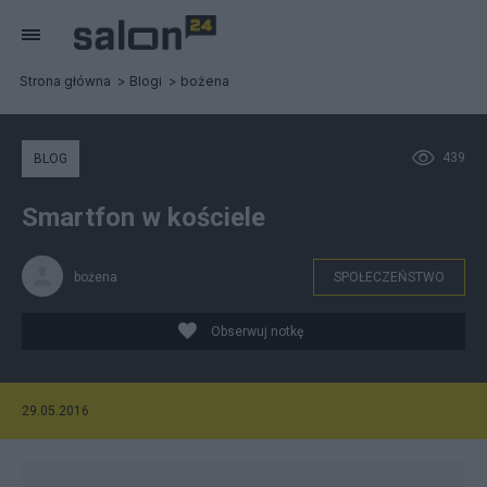
Strona główna
Blogi
bożena
439
BLOG
Smartfon w kościele
bożena
SPOŁECZEŃSTWO
Obserwuj notkę
29.05.2016