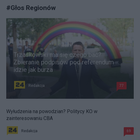
#
Głos Regionów
Trzaskowski ma się czego bać?
Zbieranie podpisów pod referendum
idzie jak burza
Redakcja
77
Wyłudzenia na powodzian? Politycy KO w
zainteresowaniu CBA
Redakcja
69