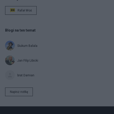
Rafał Woś
Blogi na ten temat
Siukum Balala
Jan Filip Libicki
brat Damian
Napisz notkę