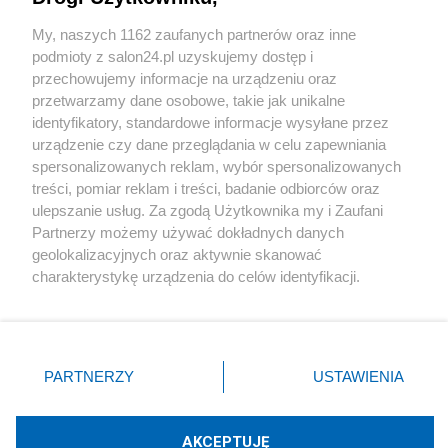
Sport
My, naszych 1162 zaufanych partnerów oraz inne
podmioty z salon24.pl uzyskujemy dostęp i
Społeczeństwo
przechowujemy informacje na urządzeniu oraz
przetwarzamy dane osobowe, takie jak unikalne
Kultura
identyfikatory, standardowe informacje wysyłane przez
urządzenie czy dane przeglądania w celu zapewniania
spersonalizowanych reklam, wybór spersonalizowanych
treści, pomiar reklam i treści, badanie odbiorców oraz
ulepszanie usług. Za zgodą Użytkownika my i Zaufani
X
Facebook
Instagram
Youtube
Partnerzy możemy używać dokładnych danych
geolokalizacyjnych oraz aktywnie skanować
charakterystykę urządzenia do celów identyfikacji.
Web Content Media sp. z o. o. © 2022
Ponieważ cenimy Twoją prywatność, prosimy o zgodę na
korzystanie z tych technologii poprzez kliknięcie
„Akceptuję”. Zgoda jest dobrowolna i zawsze możesz ją
Pomoc
O nas
Praca
Reklama
Kontakt
zmienić/wycofać klikając przycisk ustawień prywatności
PARTNERZY
USTAWIENIA
znajdujący się w lewym dolnym rogu strony
. Niektóre
rodzaje przetwarzania danych nie wymagają zgody
użytkownika, ale masz prawo sprzeciwić się takiemu
AKCEPTUJĘ