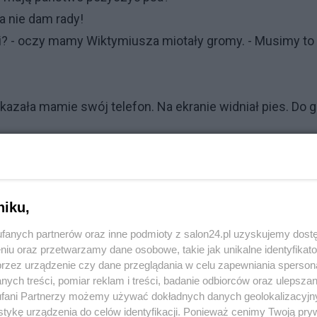
Ja nie dam rady!
i? - oczy mamy Wiktymiusza miotały gromy. - Musimy to
azała mamie swój telefon. Na ekranie widniał pies. Do g
erzacie...
 w komunikatorze powiększył się na cały ekran. Okazało
niku,
ego. Do góy był jeszcze napis "odgadnij rebus", a na dole
fanych partnerów oraz inne podmioty z salon24.pl uzyskujemy dost
niu oraz przetwarzamy dane osobowe, takie jak unikalne identyfikat
a. - To już nie muszę...
przez urządzenie czy dane przeglądania w celu zapewniania sperson
z ulgą mama Wiktymiusza.
ych treści, pomiar reklam i treści, badanie odbiorców oraz ulepszan
fani Partnerzy możemy używać dokładnych danych geolokalizacyjn
aszek.
tykę urządzenia do celów identyfikacji. Ponieważ cenimy Twoją pry