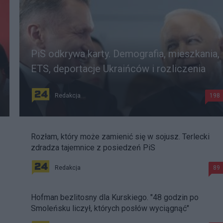
PiS odkrywa karty. Demografia, mieszkania,
ETS, deportacje Ukraińców i rozliczenia
Redakcja
198
Rozłam, który może zamienić się w sojusz. Terlecki
zdradza tajemnice z posiedzeń PiS
Redakcja
89
Hofman bezlitosny dla Kurskiego. "48 godzin po
Smoleńsku liczył, których posłów wyciągnąć"