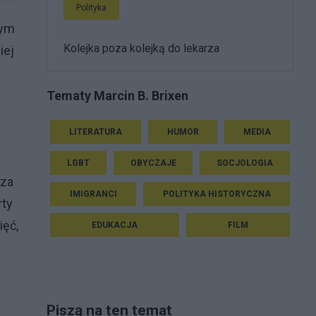
Polityka
mym
Kolejka poza kolejką do lekarza
iej
Tematy Marcin B. Brixen
LITERATURA
HUMOR
MEDIA
LGBT
OBYCZAJE
SOCJOLOGIA
sza
IMIGRANCI
POLITYKA HISTORYCZNA
rty
ięć,
EDUKACJA
FILM
Piszą na ten temat