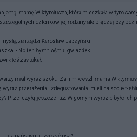
najomą, mamę Wiktymiusza, która mieszkała w tym sa
szczególnych członków jej rodziny ale prędzej czy późn
l myślą, że rządzi Karosław Jaczyński.
ukaszka. - No ten hymn ośmiu gwiazdek.
zwi ktoś zastukał.
a twarzy miał wyraz szoku. Za nim weszli mama Wiktymiu
ę wyraz przerażenia i zdegustowania. mieli na sobie t-shi
y? Przeliczyłą jeszcze raz. W gornym wyrazie było ich p
zy mają państwo pożyczyć psa?