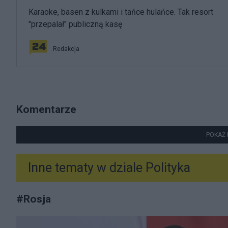
Karaoke, basen z kulkami i tańce hulańce. Tak resort
"przepalał" publiczną kasę
Redakcja
Komentarze
POKAŻ 
Inne tematy w dziale
Polityka
#
Rosja