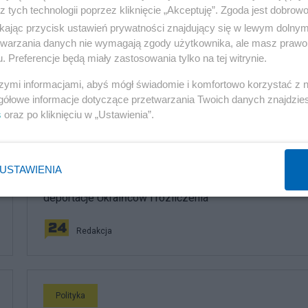
z tych technologii poprzez kliknięcie „Akceptuję”. Zgoda jest dobro
ikając przycisk ustawień prywatności znajdujący się w lewym dolny
etwarzania danych nie wymagają zgody użytkownika, ale masz prawo 
. Preferencje będą miały zastosowania tylko na tej witrynie.
szymi informacjami, abyś mógł świadomie i komfortowo korzystać z
komentuj
10
Obserwuj notkę
gółowe informacje dotyczące przetwarzania Twoich danych znajdzi
s
oraz po kliknięciu w „Ustawienia”.
Polityka
USTAWIENIA
PiS odkrywa karty. Demografia, mieszkania, ETS,
deportacje Ukraińców i rozliczenia
Redakcja
Polityka