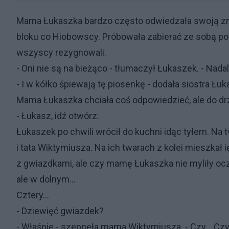
Mama Łukaszka bardzo często odwiedzała swoją z
bloku co Hiobowscy. Próbowała zabierać ze sobą po
wszyscy rezygnowali.
- Oni nie są na bieżąco - tłumaczył Łukaszek. - Nada
- I w kółko śpiewają tę piosenkę - dodała siostra Ł
Mama Łukaszka chciała coś odpowiedzieć, ale do dr
- Łukasz, idź otwórz.
Łukaszek po chwili wrócił do kuchni idąc tyłem. N
i tata Wiktymiusza. Na ich twarach z kolei mieszkał i
z gwiazdkami, ale czy mamę Łukaszka nie myliły ocz
ale w dolnym...
Cztery...
- Dziewięć gwiazdek?
- Właśnie - szepnęła mama Wiktymiusza. - Czy... C