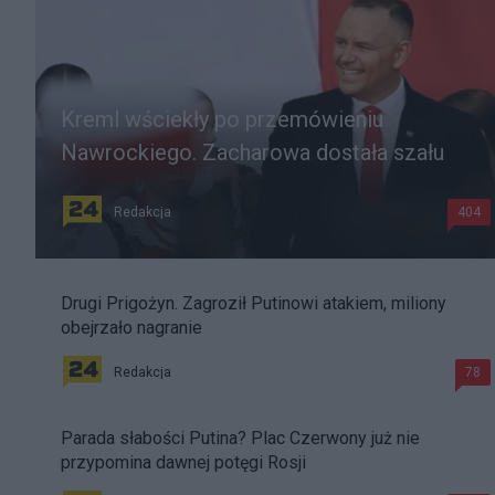
Kreml wściekły po przemówieniu
Nawrockiego. Zacharowa dostała szału
Redakcja
404
Drugi Prigożyn. Zagroził Putinowi atakiem, miliony
obejrzało nagranie
Redakcja
78
Parada słabości Putina? Plac Czerwony już nie
przypomina dawnej potęgi Rosji