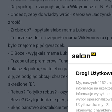
- Daj spokój! - szarpnął się tata Wiktymiusza. - Nie! 
- Chcesz, żeby do władzy wrócił Karosław Jaczyńsk
zrobić!
- Zrobić co? - spytała słabo mama Łukaszka.
- To przekaz dnia - szepnęła mama Wiktymiusza i pok
było znajome pięć gwiazdek.
- O Boże - wyjąkała mama Łukaszka. - Chyba nie zami
- Trzeba ufać premierowi Tunaldowi Doskowi...
Łukaszek puknął na telefon palcem, podgląd obrazka
Drogi Użytkow
się, że podgląd obciął obrazek i nie pokazał wszystki
My, naszych 1162 zau
skreślone "E".
informacje na urządze
- Rebus? To tylko rebus? - ożywił się tata Wiktymiusz
informacje wysyłane 
- Bez e? Czyli jednak nie pies, a... - przerwała mu 
wybór spersonalizowan
Użytkownika my i Zau
- Skąd państwo dostaliście ten rebus? - zapytał Łuk
skanować charakterys