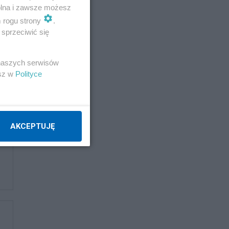
wolna i zawsze możesz
m rogu strony
.
sprzeciwić się
 naszych serwisów
esz w
Polityce
AKCEPTUJĘ