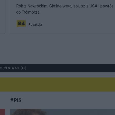
Rok z Nawrockim. Głośne weta, sojusz z USA i powrót
do Trójmorza
Redakcja
KOMENTARZE (10)
#
PiS