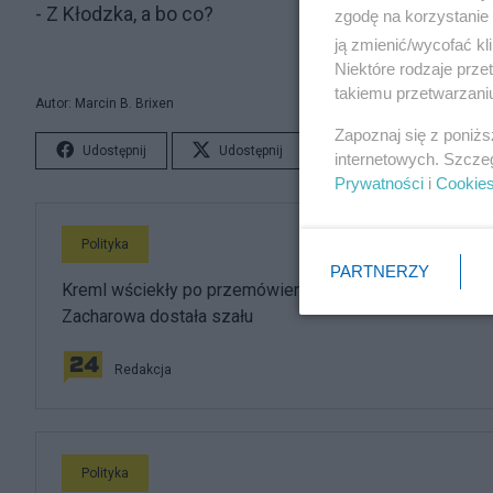
- Z Kłodzka, a bo co?
zgodę na korzystanie 
ją zmienić/wycofać kl
Niektóre rodzaje prz
takiemu przetwarzaniu
Autor: Marcin B. Brixen
Zapoznaj się z poniż
Udostępnij
Udostępnij
Lubię to!
S
internetowych. Szcze
Prywatności
i
Cookie
Polityka
PARTNERZY
Kreml wściekły po przemówieniu Nawrockiego.
Zacharowa dostała szału
Redakcja
Polityka