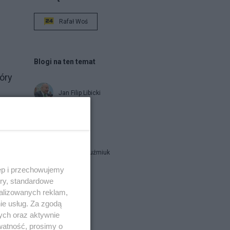
Rafał Woś
Blogi na ten temat
óry
Jan Filip Libicki
catrw
Zbigniew Kuźmiuk
ęp i przechowujemy
ory, standardowe
Napisz notkę
alizowanych reklam,
ie usług. Za zgodą
ych oraz aktywnie
watność, prosimy o