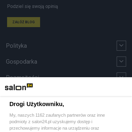
Podziel się swoją opinią
ZAŁÓŻ BLOG
Polityka
Gospodarka
Rozmaitości
Technologie
Drogi Użytkowniku,
Sport
My, naszych 1162 zaufanych partnerów oraz inne
podmioty z salon24.pl uzyskujemy dostęp i
Społeczeństwo
przechowujemy informacje na urządzeniu oraz