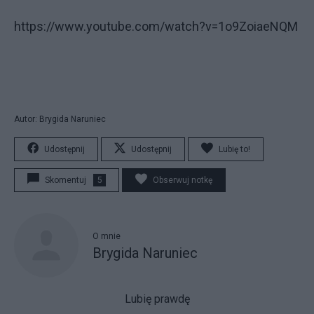
https://www.youtube.com/watch?v=1o9ZoiaeNQM
Autor: Brygida Naruniec
Udostępnij
Udostępnij
Lubię to!
Skomentuj
5
Obserwuj notkę
O mnie
Brygida Naruniec
Lubię prawdę