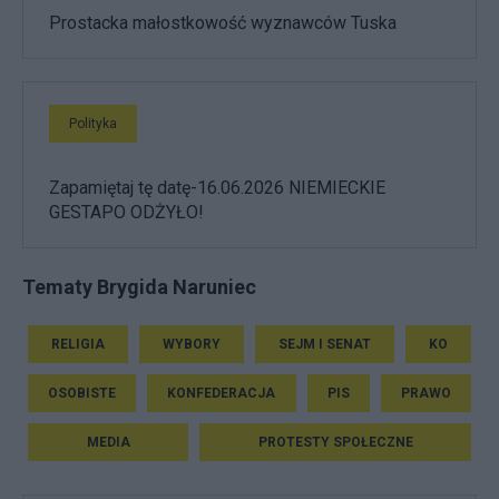
Prostacka małostkowość wyznawców Tuska
Polityka
Zapamiętaj tę datę-16.06.2026 NIEMIECKIE
GESTAPO ODŻYŁO!
Tematy Brygida Naruniec
RELIGIA
WYBORY
SEJM I SENAT
KO
OSOBISTE
KONFEDERACJA
PIS
PRAWO
MEDIA
PROTESTY SPOŁECZNE