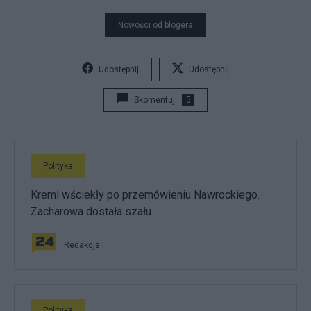
Nowości od blogera
Udostępnij
Udostępnij
Skomentuj
5
Polityka
Kreml wściekły po przemówieniu Nawrockiego.
Zacharowa dostała szału
Redakcja
Polityka