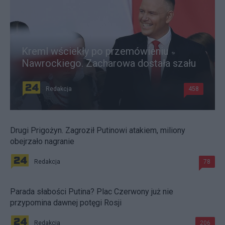
Kreml wściekły po przemówieniu
Nawrockiego. Zacharowa dostała szału
Redakcja
458
Drugi Prigożyn. Zagroził Putinowi atakiem, miliony
obejrzało nagranie
Redakcja
78
Parada słabości Putina? Plac Czerwony już nie
przypomina dawnej potęgi Rosji
Redakcja
206