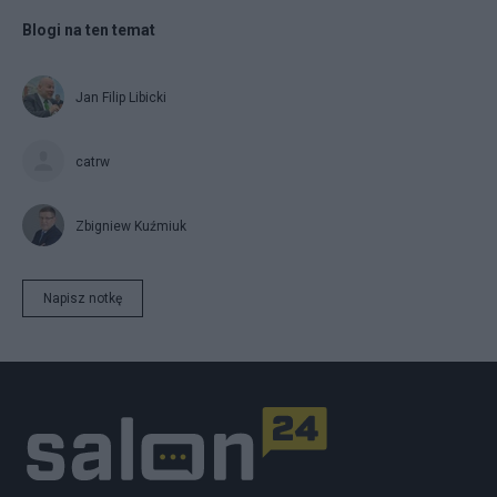
Blogi na ten temat
Jan Filip Libicki
catrw
Zbigniew Kuźmiuk
Napisz notkę