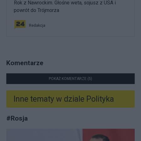
Rok z Nawrockim. Głośne weta, sojusz z USA i
powrót do Trójmorza
Redakcja
Komentarze
POKAŻ KOMENTARZE (5)
Inne tematy w dziale
Polityka
#
Rosja