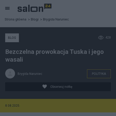
Strona główna
Blogi
Brygida Naruniec
428
BLOG
Bezczelna prowokacja Tuska i jego
wasali
Brygida Naruniec
POLITYKA
Obserwuj notkę
8.08.2025