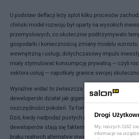
U podstaw deflacji leży splot kilku procesów zach
chiński model rozwoju był oparty na wysokich inwest
przemysłowych, co skutecznie podtrzymywało tem
gospodarki i koniecznością zmiany modelu wzrostu
wewnętrzną i usługi, dotychczasowy impuls inwest
miały stymulować konsumpcję prywatną — czyli rosn
sektora usług — napotkały granice swojej skuteczno
Wyraźnie widać to zwłaszcza w kontekście kryzysu n
deweloperski działał jak gigantyczny bufor i akumul
oszczędności pokoleń. Ta forma inwestycji była źró
Drogi Użytkow
Dziś, kiedy nadpodaż pustych mieszkań, spadające 
My, naszych 1162 zau
deweloperów stają się faktem, Chińczycy tracą zauf
informacje na urządze
braku realnych alternatyw inwestycyjnych i niepewn