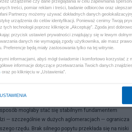
przez urządzenie czy dane przeglądania w celu zapewniania sperson
 czarną godzinę, a nie na wydawanie. To zachowanie je
ych treści, pomiar reklam i treści, badanie odbiorców oraz ulepszan
fani Partnerzy możemy używać dokładnych danych geolokalizacyjn
obciążenie młodych pracowników kosztami utrzymania
tykę urządzenia do celów identyfikacji. Ponieważ cenimy Twoją pry
zą ostrożność w podejmowaniu decyzji konsumpcyjnych
z tych technologii poprzez kliknięcie „Akceptuję”. Zgoda jest dobro
ikając przycisk ustawień prywatności znajdujący się w lewym dolny
 i towarów konsumpcyjnych, rodzi błędne koło. Firmy
etwarzania danych nie wymagają zgody użytkownika, ale masz prawo 
. Preferencje będą miały zastosowania tylko na tej witrynie.
amrażają rekrutacje i ograniczają wynagrodzenia.
 bardziej wstrzymują zakupy, licząc na dalsze spadki c
szymi informacjami, abyś mógł świadomie i komfortowo korzystać z
gółowe informacje dotyczące przetwarzania Twoich danych znajdzi
ła się w fazie, która przypomina syndrom Japonii lat 90.
s
oraz po kliknięciu w „Ustawienia”.
iki popytu wewnętrznego.
pracy i organizacji pracy w Chinach. System „996”,
USTAWIENIA
 młodych do zakładania rodzin i jednocześnie nie budu
ny sposób mogłaby stać się stabilnym fundamentem
zi — szczególnie w dużych aglomeracjach — ogranicza
ego rzędu. Brak silnego popytu przekłada się na niski