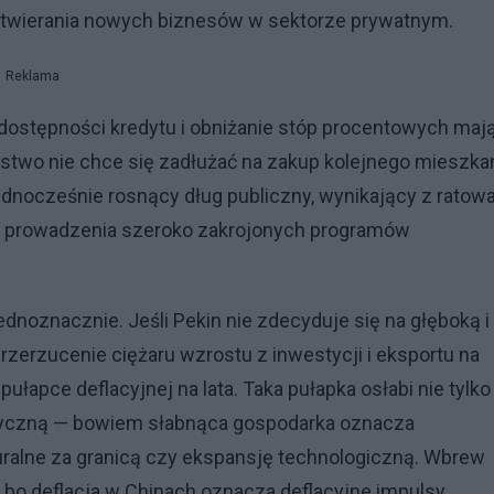
 otwierania nowych biznesów w sektorze prywatnym.
Reklama
dostępności kredytu i obniżanie stóp procentowych maj
stwo nie chce się zadłużać na zakup kolejnego mieszkan
Jednocześnie rosnący dług publiczny, wynikający z ratow
o prowadzenia szeroko zakrojonych programów
ednoznacznie. Jeśli Pekin nie zdecyduje się na głęboką i
rzerzucenie ciężaru wzrostu z inwestycji i eksportu na
pce deflacyjnej na lata. Taka pułapka osłabi nie tylko
ityczną — bowiem słabnąca gospodarka oznacza
uralne za granicą czy ekspansję technologiczną. Wbrew
 bo deflacja w Chinach oznacza deflacyjne impulsy