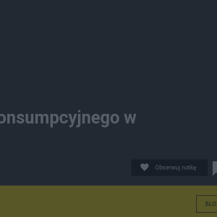
 konsumpcyjnego w
Obserwuj notkę
BLO