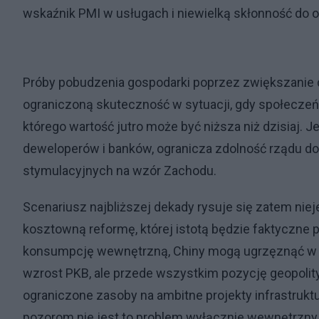
wskaźnik PMI w usługach i niewielką skłonność do
Próby pobudzenia gospodarki poprzez zwiększanie 
ograniczoną skuteczność w sytuacji, gdy społeczeń
którego wartość jutro może być niższa niż dzisiaj. 
deweloperów i banków, ogranicza zdolność rządu d
stymulacyjnych na wzór Zachodu.
Scenariusz najbliższej dekady rysuje się zatem niej
kosztowną reformę, której istotą będzie faktyczne p
konsumpcję wewnętrzną, Chiny mogą ugrzęznąć w puła
wzrost PKB, ale przede wszystkim pozycję geopol
ograniczone zasoby na ambitne projekty infrastrukt
pozorom nie jest to problem wyłącznie wewnętrzny,