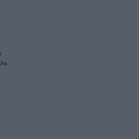
o
óra