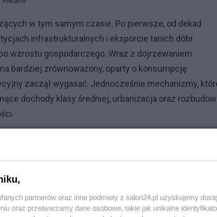
Reklama
odzących w tym samym czasie. Po pierwsze, od dekad
ycjach infrastrukturalnych i eksporcie tanich dóbr
po wzrostu gospodarczego. Wraz z dojrzewaniem
 na bardziej zrównoważony, oparty o konsumpcję
ycyjny zaczął wygasać. Jednocześnie mechanizmy, któr
ące dochody klasy średniej, urbanizacja oraz rozbudow
ści.
a rynku nieruchomości. Przez lata sektor budowlany i
ator kapitału — chińskie rodziny lokowały w mieszkaniach
dłem pewności, stabilności i poczucia bezpieczeństwa.
niku,
ceny nieruchomości oraz niewypłacalność wielkich
fanych partnerów oraz inne podmioty z salon24.pl uzyskujemy dost
anie do rynku nieruchomości jako ostoi wartości. W obli
niu oraz przetwarzamy dane osobowe, takie jak unikalne identyfikat
ości co do przyszłości, preferencje gospodarstw