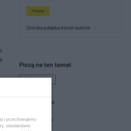
Polityka
Chińska pułapka trzech teatrów
e
a
Piszą na ten temat
Rafał Woś
Blogi na ten temat
ęp i przechowujemy
czu
threeme-ww
ory, standardowe