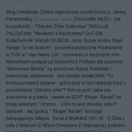
Blog Chłodnego Żółwia nagrodzony został przez p. Janinę
Paradowską ;-)
ŻóŁwIoWe MyŚLi (na
Chłodny Żółw - FanKlub
koszulkach) - "Chłodny Żółw Collection"
ThRiLLeR
PoLiTyCzNy:
"Meldunki z Kaczystanu"
CoŚ DlA
KoNeSeRóW:
WaLkA StUlECiA: Jerzy Buzek kontra Nigel
Farage
To nie Grzech! - piosenka polityczna
Przerażenie
w TVN-ie
"Jaja Hanny Lis" - opowieści z wyższych sfer
Mainstream podąża za Salonem24
Polityka dla opornych
"Moherowe Berety" są wśród nas
Kubuś Puchatek i
prawicowe sentymenty
SaLoNoWe SmAkOłYkI: "Tu
trzeba postawić pytanie - gdzie jest w tym rankingu ktoś o
pseudonimie "chłodny żółw"? Kim on jest i jakie ma
znaczenie w pisaniu - nawet na S24?" Bloger "Azrael" na
blogu własnym " Hmmm..... a kto to jest chłodny żółw?!
Galopek - daj spokój..." Bloger "Azrael" na blogu
Galopującego Majora DzIeŁa WyBrAnE (40 i 4) : 1)
Żółw i
osły z Brukseli
2)
Afera Chevaliera
3)
Największy problem