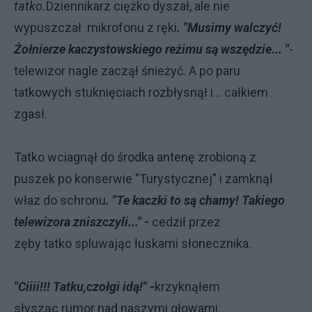
tatko.
Dziennikarz ciężko dyszał, ale nie
wypuszczał mikrofonu z ręki
. "Musimy walczyć!
Żołnierze kaczystowskiego reżimu są wszędzie... "
-
telewizor nagle zaczął śnieżyć. A po paru
tatkowych stuknięciach rozbłysnął i... całkiem
zgasł.
Tatko wciagnął do środka antenę zrobioną z
puszek po konserwie "Turystycznej" i zamknął
właz do schronu
. "Te kaczki to są chamy! Takiego
telewizora zniszczyli..." -
cedził przez
zęby tatko spluwając łuskami słonecznika.
"Ciiii!!! Tatku,czołgi idą!" -
krzyknąłem
słysząc rumor nad naszymi głowami.