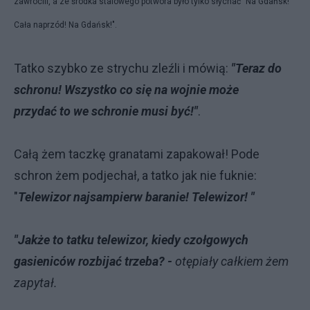
zawrócili, a ze środka stalowego potwora było tylko słychać "Na Gdańsk!
Cała naprzód! Na Gdańsk!".
Tatko szybko ze strychu zleźli i mówią:
"Teraz do
schronu! Wszystko co się na wojnie może
przydać to we schronie musi być!"
.
Całą żem taczkę granatami zapakował! Pode
schron żem podjechał, a tatko jak nie fuknie:
"
Telewizor najsampierw baranie! Telewizor! "
"Jakże to tatku telewizor, kiedy czołgowych
gasieniców rozbijać trzeba? -
otępiały całkiem żem
zapytał.