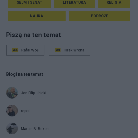
SEJM I SENAT
LITERATURA
RELIGIA
NAUKA
PODRÓŻE
Piszą na ten temat
Rafał Woś
Hirek Wrona
Blogi na ten temat
Jan Filip Libicki
report
Marcin B. Brixen