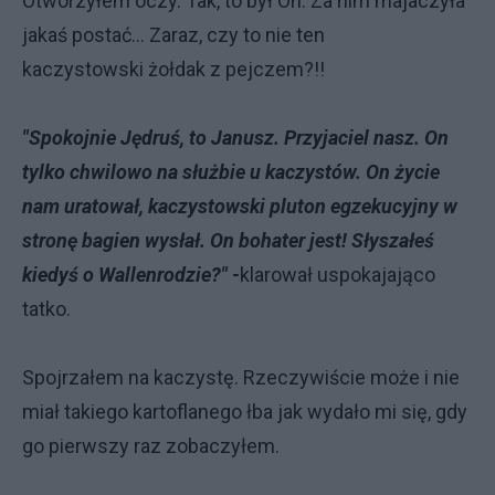
Otworzyłem oczy. Tak, to był On. Za nim majaczyła
jakaś postać... Zaraz, czy to nie ten
kaczystowski żołdak z pejczem?!!
"Spokojnie Jędruś, to Janusz. Przyjaciel nasz. On
tylko chwilowo na służbie u kaczystów. On życie
nam uratował, kaczystowski pluton egzekucyjny w
stronę bagien wysłał. On bohater jest! Słyszałeś
kiedyś o Wallenrodzie?" -
klarował uspokajająco
tatko.
Spojrzałem na kaczystę. Rzeczywiście może i nie
miał takiego kartoflanego łba jak wydało mi się, gdy
go pierwszy raz zobaczyłem.