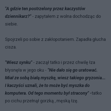
"A gdzie ten postrzelony przez kaczystów
dziennikarz?"
- zapytałem z wolna dochodząc do
siebie.
Spojrzeli po sobie z zakłopotaniem. Zapadła głucha
cisza.
"Wiesz synku"
- zaczął tatko i przez chwilę łza
błysnęła w jego oku -
"Nie dało się go uratować.
Miał ze sobą białą myszkę, wiesz takiego gryzonia...
I kaczyści uznali, że to może być myszka do
komputera. Od tego momentu był stracony" -
tatko
po cichu przełnął gorzką , męską łzę.