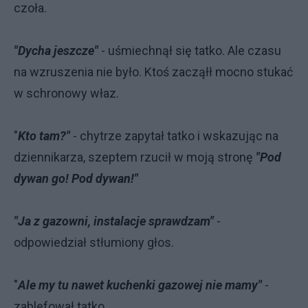
czoła.
"Dycha jeszcze"
- uśmiechnął się tatko. Ale czasu
na wzruszenia nie było. Ktoś zacząłł mocno stukać
w schronowy właz.
"
Kto tam?"
- chytrze zapytał tatko i wskazując na
dziennikarza, szeptem rzucił w moją stronę
"Pod
dywan go! Pod dywan!"
"Ja z gazowni, instalacje sprawdzam"
-
odpowiedział stłumiony głos.
"
Ale my tu nawet kuchenki gazowej nie mamy"
-
zablefował tatko.