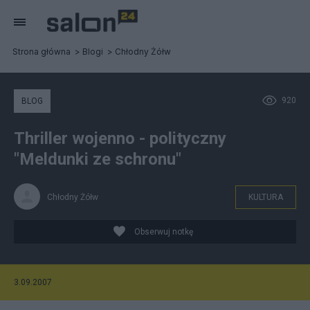
Strona główna
Blogi
Chłodny Żółw
920
BLOG
Thriller wojenno - polityczny
"Meldunki ze schronu"
Chłodny Żółw
KULTURA
Obserwuj notkę
3.09.2007