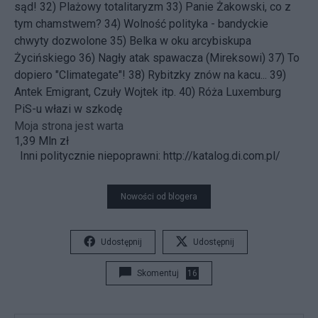
sąd!
32)
Plażowy totalitaryzm
33)
Panie Żakowski, co z
tym chamstwem?
34)
Wolność polityka - bandyckie
chwyty dozwolone
35)
Belka w oku arcybiskupa
Życińskiego
36)
Nagły atak spawacza (Mireksowi)
37)
To
dopiero "Climategate"!
38)
Rybitzky znów na kacu...
39)
Antek Emigrant, Czuły Wojtek itp.
40)
Róża Luxemburg
PiS-u włazi w szkodę
Moja strona jest warta
1,39 Mln zł
Inni politycznie niepoprawni:
http://katalog.di.com.pl/
Nowości od blogera
Udostępnij
Udostępnij
Skomentuj
16