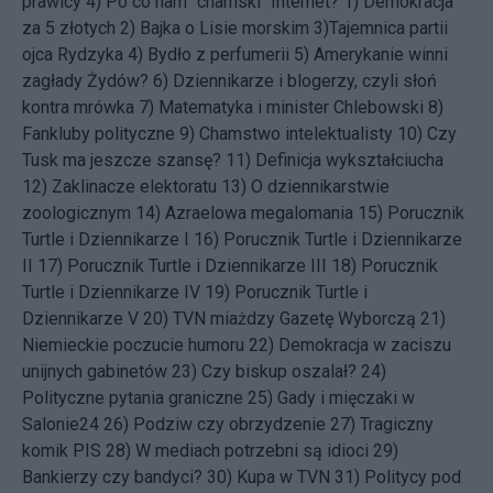
prawicy
4)
Po co nam "chamski" Internet?
1)
Demokracja
za 5 złotych
2)
Bajka o Lisie morskim
3)
Tajemnica partii
ojca Rydzyka
4)
Bydło z perfumerii
5)
Amerykanie winni
zagłady Żydów?
6)
Dziennikarze i blogerzy, czyli słoń
kontra mrówka
7)
Matematyka i minister Chlebowski
8)
Fankluby polityczne
9)
Chamstwo intelektualisty
10)
Czy
Tusk ma jeszcze szansę?
11)
Definicja wykształciucha
12)
Zaklinacze elektoratu
13)
O dziennikarstwie
zoologicznym
14)
Azraelowa megalomania
15)
Porucznik
Turtle i Dziennikarze I
16)
Porucznik Turtle i Dziennikarze
II
17)
Porucznik Turtle i Dziennikarze III
18)
Porucznik
Turtle i Dziennikarze IV
19)
Porucznik Turtle i
Dziennikarze V
20)
TVN miażdzy Gazetę Wyborczą
21)
Niemieckie poczucie humoru
22)
Demokracja w zaciszu
unijnych gabinetów
23)
Czy biskup oszalał?
24)
Polityczne pytania graniczne
25)
Gady i mięczaki w
Salonie24
26)
Podziw czy obrzydzenie
27)
Tragiczny
komik PIS
28)
W mediach potrzebni są idioci
29)
Bankierzy czy bandyci?
30)
Kupa w TVN
31)
Politycy pod