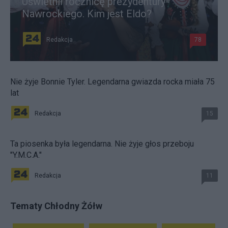
Uświetnił rocznicę prezydentury
Nawrockiego. Kim jest Eldo?
Redakcja
78
Nie żyje Bonnie Tyler. Legendarna gwiazda rocka miała 75
lat
Redakcja
15
Ta piosenka była legendarna. Nie żyje głos przeboju
"Y.M.C.A."
Redakcja
11
Tematy Chłodny Żółw