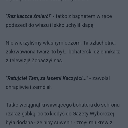
"Raz kaczce śmierć
!" - tatko z bagnetem w ręce
podszedł do włazu i lekko uchylił klapę.
Nie wierzyliśmy wlasnym oczom. Ta szlachetna,
zakrwawiona twarz, to był... bohaterski dziennikarz
z telewizji! Zobaczył nas.
"Ratujcie! Tam, za lasem! Kaczyści..." -
zawołał
chrapliwie i zemdlał.
Tatko wciągnął krwawiącego bohatera do schronu
i zaraz gabką, co to kiedyś do Gazety Wyborczej
była dodana - że niby suwenir - zmył mu krew z