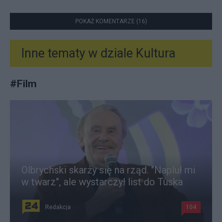
POKAŻ KOMENTARZE (16)
Inne tematy w dziale
Kultura
#
Film
Olbrychski skarży się na rząd. "Napluł mi
w twarz", ale wystarczył list do Tuska
Redakcja
104