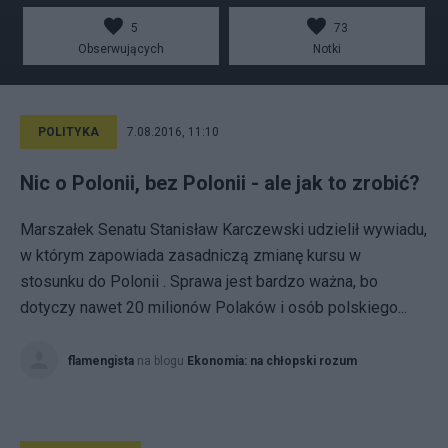
5
73
Obserwujących
Notki
POLITYKA
7.08.2016, 11:10
Nic o Polonii, bez Polonii - ale jak to zrobić?
Marszałek Senatu Stanisław Karczewski udzielił wywiadu,
w którym zapowiada zasadniczą zmianę kursu w
stosunku do Polonii . Sprawa jest bardzo ważna, bo
dotyczy nawet 20 milionów Polaków i osób polskiego...
flamengista
na blogu
Ekonomia: na chłopski rozum