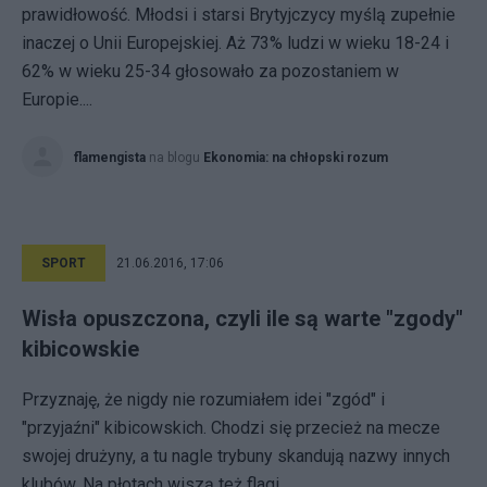
prawidłowość. Młodsi i starsi Brytyjczycy myślą zupełnie
inaczej o Unii Europejskiej. Aż 73% ludzi w wieku 18-24 i
62% w wieku 25-34 głosowało za pozostaniem w
Europie....
flamengista
na blogu
Ekonomia: na chłopski rozum
SPORT
21.06.2016, 17:06
Wisła opuszczona, czyli ile są warte "zgody"
kibicowskie
Przyznaję, że nigdy nie rozumiałem idei "zgód" i
"przyjaźni" kibicowskich. Chodzi się przecież na mecze
swojej drużyny, a tu nagle trybuny skandują nazwy innych
klubów. Na płotach wiszą też flagi...