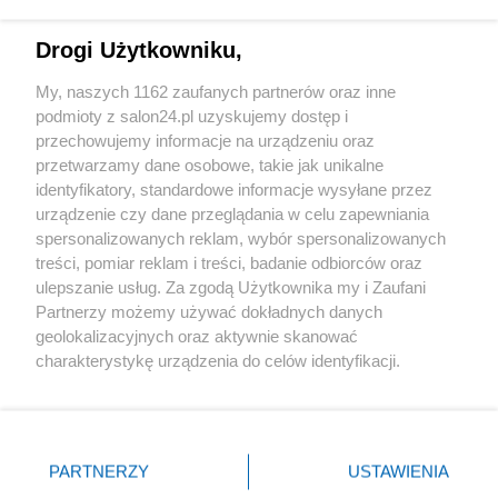
Technologie
Drogi Użytkowniku,
Sport
My, naszych 1162 zaufanych partnerów oraz inne
podmioty z salon24.pl uzyskujemy dostęp i
Społeczeństwo
przechowujemy informacje na urządzeniu oraz
przetwarzamy dane osobowe, takie jak unikalne
Kultura
identyfikatory, standardowe informacje wysyłane przez
urządzenie czy dane przeglądania w celu zapewniania
spersonalizowanych reklam, wybór spersonalizowanych
treści, pomiar reklam i treści, badanie odbiorców oraz
ulepszanie usług. Za zgodą Użytkownika my i Zaufani
X
Facebook
Instagram
Youtube
Partnerzy możemy używać dokładnych danych
geolokalizacyjnych oraz aktywnie skanować
charakterystykę urządzenia do celów identyfikacji.
Web Content Media sp. z o. o. © 2022
Ponieważ cenimy Twoją prywatność, prosimy o zgodę na
korzystanie z tych technologii poprzez kliknięcie
„Akceptuję”. Zgoda jest dobrowolna i zawsze możesz ją
Pomoc
O nas
Praca
Reklama
Kontakt
zmienić/wycofać klikając przycisk ustawień prywatności
PARTNERZY
USTAWIENIA
znajdujący się w lewym dolnym rogu strony
. Niektóre