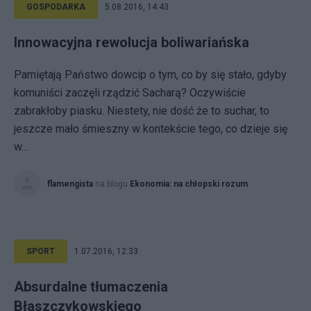
GOSPODARKA
5.08.2016, 14:43
Innowacyjna rewolucja boliwariańska
Pamiętają Państwo dowcip o tym, co by się stało, gdyby
komuniści zaczęli rządzić Sacharą? Oczywiście
zabrakłoby piasku. Niestety, nie dość że to suchar, to
jeszcze mało śmieszny w kontekście tego, co dzieje się
w...
flamengista
na blogu
Ekonomia: na chłopski rozum
SPORT
1.07.2016, 12:33
Absurdalne tłumaczenia
Błaszczykowskiego