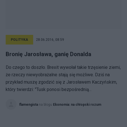
POLITYKA
28.06.2016, 08:59
Bronię Jarosława, ganię Donalda
Do czego to doszło. Brexit wywołał takie trzęsienie ziemi,
że rzeczy niewyobrażalne stają się możliwe. Dziś na
przykład muszę zgodzić się z Jarosławem Kaczyńskim,
który twierdzi: "Tusk ponosi bezpośrednią...
flamengista
na blogu
Ekonomia: na chłopski rozum