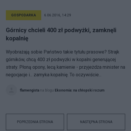
GOSPODARKA
6.06.2016, 14:29
Górnicy chcieli 400 zł podwyżki, zamknęli
kopalnię
Wyobrażają sobie Państwo takie tytułu prasowe? Strajk
górników, chcą 400 zł podwyżki w kopalni generującej
straty. Płoną opony, lecą kamienie - przyjeżdża minister na
negocjacje i... zamyka kopalnię. To oczywiście...
flamengista
na blogu
Ekonomia: na chłopski rozum
POPRZEDNIA STRONA
NASTĘPNA STRONA