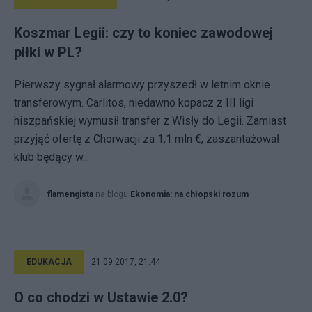
Koszmar Legii: czy to koniec zawodowej
piłki w PL?
Pierwszy sygnał alarmowy przyszedł w letnim oknie
transferowym. Carlitos, niedawno kopacz z III ligi
hiszpańskiej wymusił transfer z Wisły do Legii. Zamiast
przyjąć ofertę z Chorwacji za 1,1 mln €, zaszantażował
klub będący w...
flamengista
na blogu
Ekonomia: na chłopski rozum
EDUKACJA
21.09.2017, 21:44
O co chodzi w Ustawie 2.0?