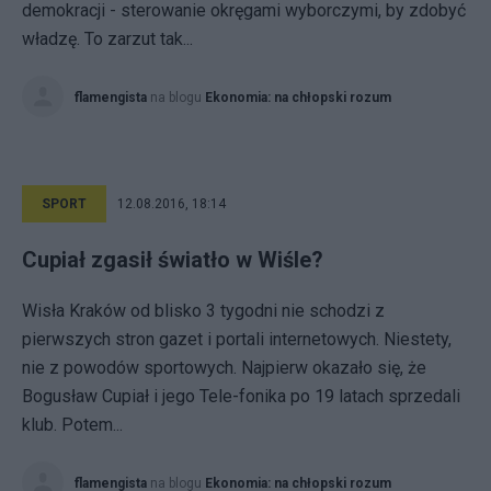
demokracji - sterowanie okręgami wyborczymi, by zdobyć
władzę. To zarzut tak...
flamengista
na blogu
Ekonomia: na chłopski rozum
SPORT
12.08.2016, 18:14
Cupiał zgasił światło w Wiśle?
Wisła Kraków od blisko 3 tygodni nie schodzi z
pierwszych stron gazet i portali internetowych. Niestety,
nie z powodów sportowych. Najpierw okazało się, że
Bogusław Cupiał i jego Tele-fonika po 19 latach sprzedali
klub. Potem...
flamengista
na blogu
Ekonomia: na chłopski rozum