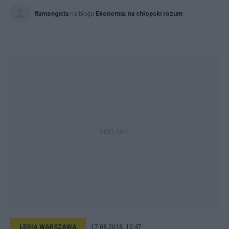
flamengista
na blogu
Ekonomia: na chłopski rozum
LEGIA WARSZAWA
17.08.2018, 10:47