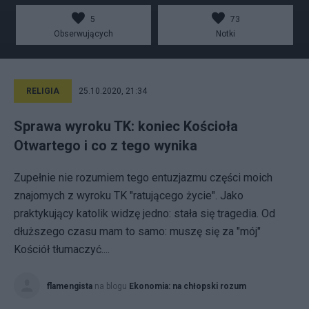
5
73
Obserwujących
Notki
RELIGIA
25.10.2020, 21:34
Sprawa wyroku TK: koniec Kościoła
Otwartego i co z tego wynika
Zupełnie nie rozumiem tego entuzjazmu części moich
znajomych z wyroku TK "ratującego życie". Jako
praktykujący katolik widzę jedno: stała się tragedia. Od
dłuższego czasu mam to samo: muszę się za "mój"
Kościół tłumaczyć....
flamengista
na blogu
Ekonomia: na chłopski rozum