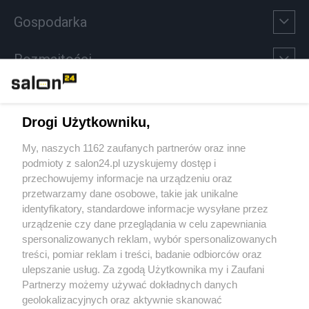
Gospodarka
Rozmaitości
Technologie
Drogi Użytkowniku,
Sport
My, naszych 1162 zaufanych partnerów oraz inne
podmioty z salon24.pl uzyskujemy dostęp i
Społeczeństwo
przechowujemy informacje na urządzeniu oraz
przetwarzamy dane osobowe, takie jak unikalne
Kultura
identyfikatory, standardowe informacje wysyłane przez
urządzenie czy dane przeglądania w celu zapewniania
spersonalizowanych reklam, wybór spersonalizowanych
treści, pomiar reklam i treści, badanie odbiorców oraz
ulepszanie usług. Za zgodą Użytkownika my i Zaufani
X
Facebook
Instagram
Youtube
Partnerzy możemy używać dokładnych danych
geolokalizacyjnych oraz aktywnie skanować