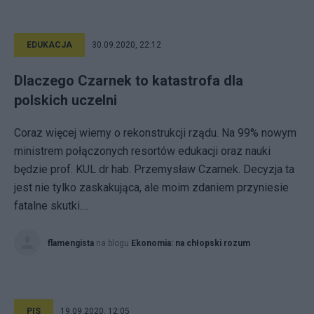
EDUKACJA
30.09.2020, 22:12
Dlaczego Czarnek to katastrofa dla
polskich uczelni
Coraz więcej wiemy o rekonstrukcji rządu. Na 99% nowym
ministrem połączonych resortów edukacji oraz nauki
będzie prof. KUL dr hab. Przemysław Czarnek. Decyzja ta
jest nie tylko zaskakująca, ale moim zdaniem przyniesie
fatalne skutki....
flamengista
na blogu
Ekonomia: na chłopski rozum
PIS
19.09.2020, 12:05