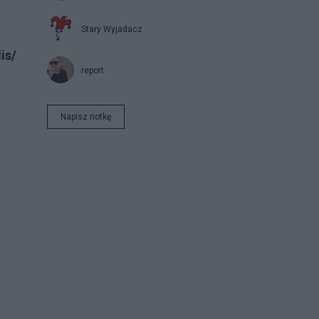
Stary Wyjadacz
is/
report
Napisz notkę