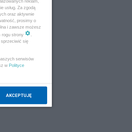
alizowanych reklam,
ie usług. Za zgodą
ych oraz aktywnie
watność, prosimy o
wolna i zawsze możesz
m rogu strony
.
sprzeciwić się
 naszych serwisów
esz w
Polityce
AKCEPTUJĘ