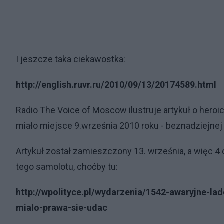
I jeszcze taka ciekawostka:
http://english.ruvr.ru/2010/09/13/20174589.html
Radio The Voice of Moscow ilustruje artykuł o hero
miało miejsce 9.września 2010 roku - beznadziejnej
Artykuł został zamieszczony 13. września, a więc 4 dn
tego samolotu, choćby tu:
http://wpolityce.pl/wydarzenia/1542-awaryjne-l
mialo-prawa-sie-udac