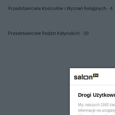
Przedstawiciele Kościołów i Wyznań Religijnych - 4
Przedstawiciele Rodzin Katyńskich - 20
Drogi Użytkow
My, naszych 1162 zau
informacje na urządze