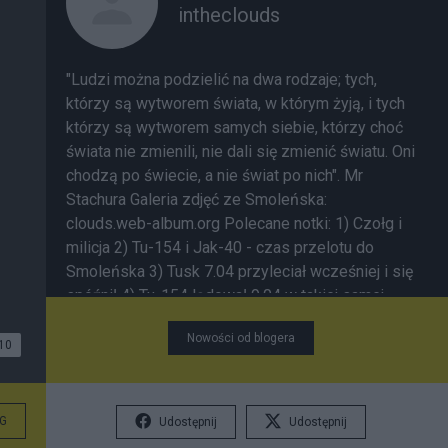
intheclouds
"Ludzi można podzielić na dwa rodzaje; tych,
którzy są wytworem świata, w którym żyją, i tych
którzy są wytworem samych siebie, którzy choć
świata nie zmienili, nie dali się zmienić światu. Oni
chodzą po świecie, a nie świat po nich". Mr
Stachura Galeria zdjęć ze Smoleńska:
clouds.web-album.org
Polecane notki:
1) Czołg i
milicja
2) Tu-154 i Jak-40 - czas przelotu do
Smoleńska
3) Tusk 7.04 przyleciał wcześniej i się
spóźnił
4) Tu-154 lądował 9.04 w takiej samej
mgle
5) O trzech samolotach do Smoleńska
6)
Nowości od blogera
Tajemnice lotu 7.04.2010
7) Był sobie hangar;
10
Okęcie 2010
G
Udostępnij
Udostępnij