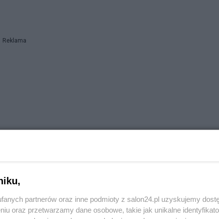
Reklama
niku,
fanych partnerów oraz inne podmioty z salon24.pl uzyskujemy dost
niu oraz przetwarzamy dane osobowe, takie jak unikalne identyfikat