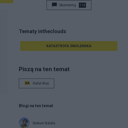
Skomentuj
110
Tematy intheclouds
KATASTROFA SMOLEŃSKA
Piszą na ten temat
Rafał Woś
Blogi na ten temat
Siukum Balala