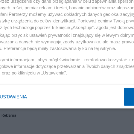
przez urządzenie czy dane przeglądania w celu zapewniania sperson
ych treści, pomiar reklam i treści, badanie odbiorców oraz ulepszan
fani Partnerzy możemy używać dokładnych danych geolokalizacyjn
tykę urządzenia do celów identyfikacji. Ponieważ cenimy Twoją pry
z tych technologii poprzez kliknięcie „Akceptuję”. Zgoda jest dobro
ikając przycisk ustawień prywatności znajdujący się w lewym dolny
etwarzania danych nie wymagają zgody użytkownika, ale masz prawo 
. Preferencje będą miały zastosowania tylko na tej witrynie.
szymi informacjami, abyś mógł świadomie i komfortowo korzystać z
gółowe informacje dotyczące przetwarzania Twoich danych znajdzi
s
oraz po kliknięciu w „Ustawienia”.
USTAWIENIA
Reklama