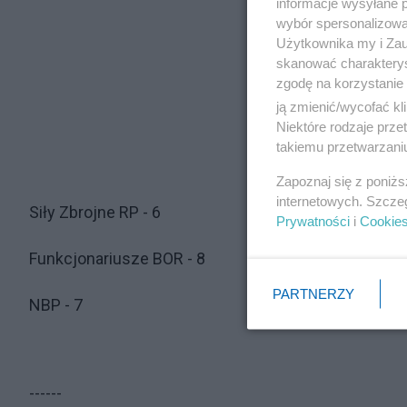
informacje wysyłane 
wybór spersonalizowan
Użytkownika my i Zau
skanować charakterys
zgodę na korzystanie 
ją zmienić/wycofać kl
Niektóre rodzaje prz
takiemu przetwarzaniu
Zapoznaj się z poniż
internetowych. Szcze
Siły Zbrojne RP - 6
Prywatności
i
Cookie
Funkcjonariusze BOR - 8
PARTNERZY
NBP - 7
------