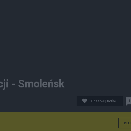
cji - Smoleńsk
1
Obserwuj notkę
BLO