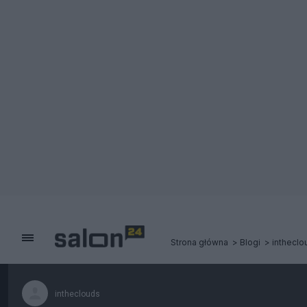
Strona główna
Blogi
intheclo
intheclouds