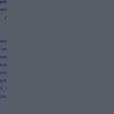
ych
wem
h z
ziwe
y po
rzed
eris
awno
nych
ch i
tzw.