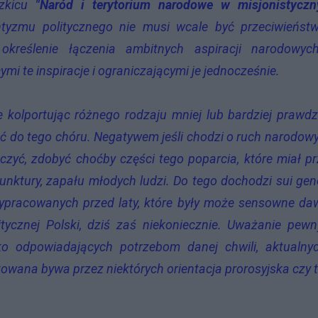
zkicu
"Naród i terytorium narodowe w misjonistyczn
tyzmu politycznego nie musi wcale być przeciwieńst
określenie łączenia ambitnych aspiracji narodowyc
mi te inspiracje i ograniczającymi je jednocześnie.
e kolportując różnego rodzaju mniej lub bardziej prawd
zać do tego chóru. Negatywem jeśli chodzi o ruch narodow
dnoczyć, zdobyć choćby części tego poparcia, które miał p
unktury, zapału młodych ludzi. Do tego dochodzi sui gen
wypracowanych przed laty, które były może sensowne d
tycznej Polski, dziś zaś niekoniecznie. Uważanie pew
lko odpowiadających potrzebom danej chwili, aktualny
ana bywa przez niektórych orientacja prorosyjska czy 