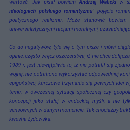
wartość. Jak pisał bowiem
Andrzej Walicki
w s
ideologiach polskiego romantyzmu"
pojęcie roman
politycznego realizmu. Może stanowić bowiem 
uniwersalistycznymi racjami moralnymi, uzasadniający
Co do negatywów, tyle się o tym pisze i mówi ciągl
opinie, często wręcz oszczerstwa, iż nie chce dołąc
1989 r. jest niewątpliwie to, iż nie potrafił się zje
wojną, nie potrafiono wykorzystać odpowiedniej koni
epigoństwo, kurczowe trzymanie się pewnych idei 
temu, w ówczesnej sytuacji społecznej czy geopoli
koncepcji jako stałej w endeckiej myśli, a nie ty
sensownych w danym momencie. Tak chociażby traktow
kwestia żydowska.