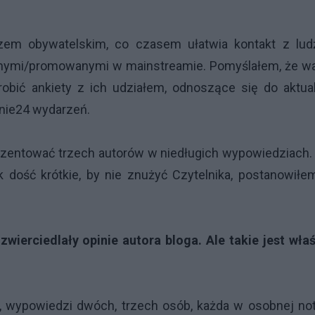
arzem obywatelskim, co czasem ułatwia kontakt z lud
arnymi/promowanymi w mainstreamie. Pomyślałem, że wa
obić ankiety z ich udziałem, odnoszące się do aktual
nie24 wydarzeń.
zentować trzech autorów w niedługich wypowiedziach.
 dość krótkie, by nie znużyć Czytelnika, postanowił
ierciedlały opinie autora bloga. Ale takie jest właś
, wypowiedzi dwóch, trzech osób, każda w osobnej not