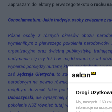
Zapraszam do lektury pierwszego tekstu
o ruchu n
Consolamentum: Jakie tradycje, osoby związane z ru
Różne osoby z różnych okresów obozu narod
wymieniłbym z pierwszego pokolenia narodowców
organizacyjne oraz świetną publicystykę, trafiaj
nadymania się czy też tzw. mędrkowania, z lat pó
wybierać pomiędzy nurtami, które wyodrębniły się na
zaś
Jędrzeja Giertycha
, to zdecydowanie bliżej m
narodowym na pewno również reprezentanci
Sztuk
mógłbym dorzucić takie postaci jak
Stanisław Pia
Drogi Użytkow
Doboszyński
, ale bynajmniej nie za to z czym jest
My, naszych 1160 zau
pokolenie NSZ również tutaj wchodziłoby w grę, dz
informacje na urządze