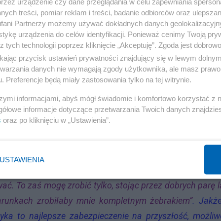
przez urządzenie czy dane przeglądania w celu zapewniania sperson
ych treści, pomiar reklam i treści, badanie odbiorców oraz ulepszan
fani Partnerzy możemy używać dokładnych danych geolokalizacyjn
lskim ruchem narodowym, współczesnym i sprzed II wo
tykę urządzenia do celów identyfikacji. Ponieważ cenimy Twoją pry
z tych technologii poprzez kliknięcie „Akceptuję”. Zgoda jest dobro
ikając przycisk ustawień prywatności znajdujący się w lewym dolny
etwarzania danych nie wymagają zgody użytkownika, ale masz prawo 
a inną ankietę. Niezwykle pociągający jest model uprawi
. Preferencje będą miały zastosowania tylko na tej witrynie.
nie jest możliwe do odrodzenia i raczej związane jest z pe
szymi informacjami, abyś mógł świadomie i komfortowo korzystać z
Dmowski w liście do
Juliusza Zdanowskiego
podkreślał
gółowe informacje dotyczące przetwarzania Twoich danych znajdzi
s
oraz po kliknięciu w „Ustawienia”.
 utrzymywał się na powierzchni jako człowiek niezale
o to poświęcenie zrobić. Dziś jest inaczej: starość bliższ
ńczyć życia ani w dobroczynnym przytułku, ani na łask
USTAWIENIA
ydać sporo energii na to, by sobie własny kąt urządzić i
ać. To zaś mogę zrobić tylko, stojąc przez dobrych parę l
 warunkach zrobiłaby mnie kompletnym żebrakiem”
. Jakż
yka to najlepsze zabezpieczenie na przyszłość, możli