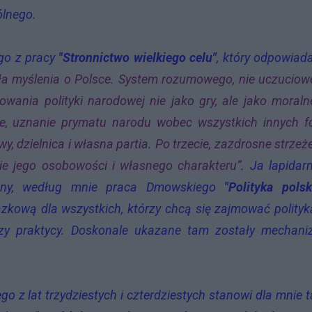
ólnego.
go z pracy
"Stronnictwo wielkiego celu"
, który odpowiad
oła myślenia o Polsce. System rozumowego, nie uczucio
towania polityki narodowej nie jako gry, ale jako moral
e, uznanie prymatu narodu wobec wszystkich innych f
, dzielnica i własna partia. Po trzecie, zazdrosne strzeż
ie jego osobowości i własnego charakteru”
. Ja lapidarn
yczny, według mnie praca Dmowskiego
"Polityka pols
kową dla wszystkich, którzy chcą się zajmować polity
 czy praktycy. Doskonale ukazane tam zostały mechan
 z lat trzydziestych i czterdziestych stanowi dla mnie 