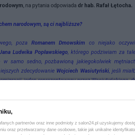
arodowym
, na pytania odpowiada
dr hab. Rafał Łętocha
.
chem narodowym, są ci najbliższe?
owego, poza
Romanem Dmowskim
co niejako oczywis
Jana Ludwika Popławskiego
, którego podziwiam za tal
ącą w samo sedno, pozbawioną jakiegokolwiek mętniac
źniejszych zdecydowanie
W
ojciech Wasiutyński
, jeśli mia
 emigracji, jeden reprezentowany przez Wasiutyńskiego, d
i do tego pierwszego. Mówiąc o szeroko rozumianym ob
i i Narodu
,
Andrzej Trzebiński
czy
Tadeusz Gajcy
. Do 
secki
,
Jan Mosdorf
i mimo wszystko, niech będzie
A
niku,
 najbardziej kojarzony tzn. słynny marsz na Myślenice. 
fanych partnerów oraz inne podmioty z salon24.pl uzyskujemy dost
iała na wyobraźnię bowiem ich heroiczna postawa, walk
niu oraz przetwarzamy dane osobowe, takie jak unikalne identyfikat