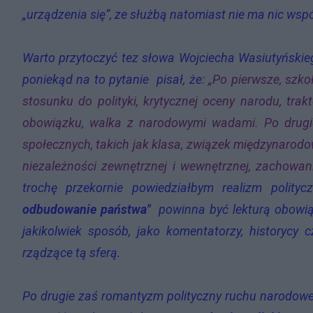
„urządzenia się”, ze służbą natomiast nie ma nic wsp
Warto przytoczyć tez słowa Wojciecha Wasiutyńskie
poniekąd na to pytanie pisał, że:
„Po pierwsze, szk
stosunku do polityki, krytycznej oceny narodu, trak
obowiązku, walka z narodowymi wadami. Po drugi
społecznych, takich jak klasa, związek międzynarodowy
niezależności zewnętrznej i wewnętrznej, zachowan
trochę przekornie powiedziałbym realizm polit
odbudowanie państwa"
powinna być lekturą obowiąz
jakikolwiek sposób, jako komentatorzy, historycy
rządzące tą sferą.
Po drugie zaś romantyzm polityczny ruchu narodowego