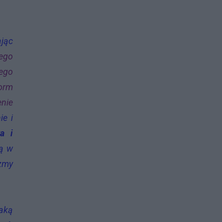
ając
wego
nego
orm
enie
ie i
ka i
ką w
izmy
taką