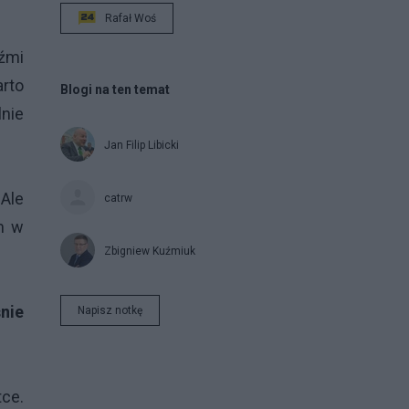
Rafał Woś
źmi
rto
Blogi na ten temat
nie
Jan Filip Libicki
 Ale
catrw
em w
Zbigniew Kuźmiuk
nie
Napisz notkę
ce.