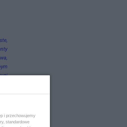
te,
enty
twa,
łbym
rugi
ozie
tego
dam
Całe
ęp i przechowujemy
a na
ory, standardowe