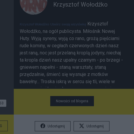
Krzysztof Wołodźko
Krzysztof
Krzysztof Wołodźko
Utwórz swoją wizytówkę
Wołodźko, na ogół publicysta. Miłośnik Nowej
Huty. Wyją syreny, wyją co rano, grożą pięściami
rude kominy, w cegłach czerwonych dzień nasz
jest raną, noc jest przelaną kroplą jodyny, niechaj
ta kropla dzień nasz upalny czarnym - po brzegi -
gniewem napełni - staną warsztaty, staną
przędzalnie, śmierć się wysnuje z motków
bawełny... Troska iskrą w sercu się tli, wiele w
sercu ognia i krwi - dymem czarnym musi się
snuć pieśń, nim iskrą padnie na Łódź. Z ognia i ze
Nowości od blogera
krwi robi się złoto, w kasach pękatych skaczą
53
papiery, warczą warsztaty prędką robotą, tuczą
się Łodzią tłuste Scheiblery, im - tylko radość z
naszej niedoli, nam - na ulicach końskie kopyta -
G
Udostępnij
Udostępnij
chmura gradowa ciągnie powoli, stanie w