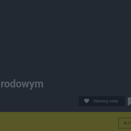
narodowym
Obserwuj notkę
BLO