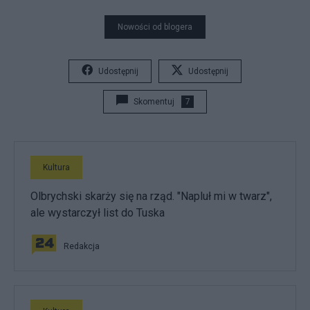
Nowości od blogera
Udostępnij
Udostępnij
Skomentuj
7
Kultura
Olbrychski skarży się na rząd. "Napluł mi w twarz",
ale wystarczył list do Tuska
Redakcja