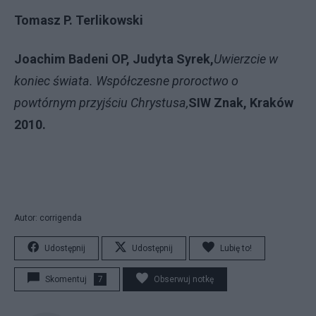
Tomasz P. Terlikowski
Joachim Badeni OP, Judyta Syrek,
Uwierzcie w
koniec świata. Współczesne proroctwo o
powtórnym przyjściu Chrystusa,
SIW Znak, Kraków
2010.
Autor: corrigenda
Udostępnij
Udostępnij
Lubię to!
Skomentuj
7
Obserwuj notkę