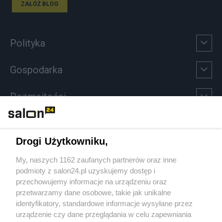
ZAŁÓŻ BLOG
Polityka
Gospodarka
Rozmaitości
Technologie
Drogi Użytkowniku,
Sport
My, naszych 1162 zaufanych partnerów oraz inne
podmioty z salon24.pl uzyskujemy dostęp i
Społeczeństwo
przechowujemy informacje na urządzeniu oraz
przetwarzamy dane osobowe, takie jak unikalne
Kultura
identyfikatory, standardowe informacje wysyłane przez
urządzenie czy dane przeglądania w celu zapewniania