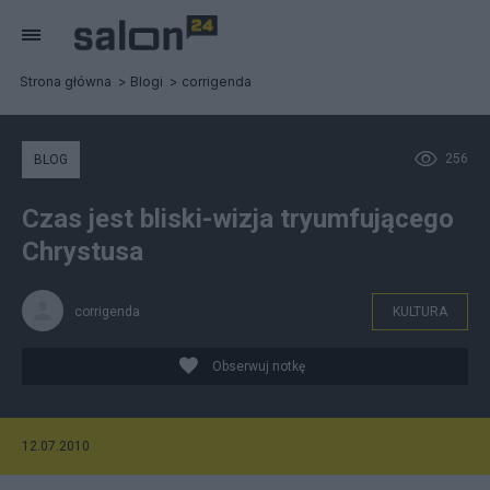
Strona główna
Blogi
corrigenda
256
BLOG
Czas jest bliski-wizja tryumfującego
Chrystusa
corrigenda
KULTURA
Obserwuj notkę
12.07.2010