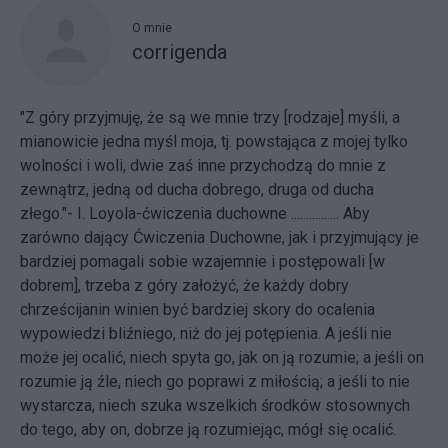
O mnie
corrigenda
"Z góry przyjmuję, że są we mnie trzy [rodzaje] myśli, a
mianowicie jedna myśl moja, tj. powstająca z mojej tylko
wolności i woli, dwie zaś inne przychodzą do mnie z
zewnątrz, jedną od ducha dobrego, druga od ducha
złego."- I. Loyola-ćwiczenia duchowne ................ Aby
zarówno dający Ćwiczenia Duchowne, jak i przyjmujący je
bardziej pomagali sobie wzajemnie i postępowali [w
dobrem], trzeba z góry założyć, że każdy dobry
chrześcijanin winien być bardziej skory do ocalenia
wypowiedzi bliźniego, niż do jej potępienia. A jeśli nie
może jej ocalić, niech spyta go, jak on ją rozumie; a jeśli on
rozumie ją źle, niech go poprawi z miłością; a jeśli to nie
wystarcza, niech szuka wszelkich środków stosownych
do tego, aby on, dobrze ją rozumiejąc, mógł się ocalić.