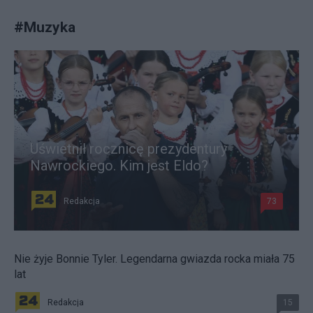
#
Muzyka
Uświetnił rocznicę prezydentury
Nawrockiego. Kim jest Eldo?
Redakcja
73
Nie żyje Bonnie Tyler. Legendarna gwiazda rocka miała 75
lat
Redakcja
15