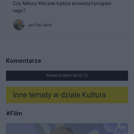
Czy Miłosz Kłeczek będzie prowadził program
nago?
Jan Filip Libicki
Komentarze
POKAŻ KOMENTARZE (7)
Inne tematy w dziale
Kultura
#
Film