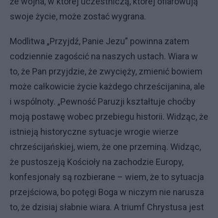
że wojna, w której uczestniczą, której ofiarowują
swoje życie, może zostać wygrana.
Modlitwa „Przyjdź, Panie Jezu” powinna zatem
codziennie zagościć na naszych ustach. Wiara w
to, że Pan przyjdzie, że zwycięży, zmienić bowiem
może całkowicie życie każdego chrześcijanina, ale
i wspólnoty. „Pewność Paruzji kształtuje choćby
moją postawę wobec przebiegu historii. Widząc, że
istnieją historyczne sytuacje wrogie wierze
chrześcijańskiej, wiem, że one przeminą. Widząc,
że pustoszeją Kościoły na zachodzie Europy,
konfesjonały są rozbierane – wiem, że to sytuacja
przejściowa, bo potęgi Boga w niczym nie narusza
to, że dzisiaj słabnie wiara. A triumf Chrystusa jest