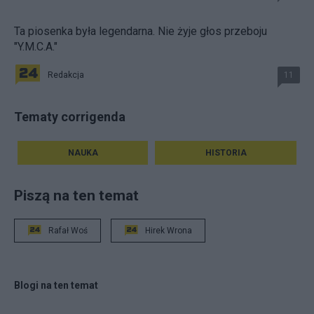
Ta piosenka była legendarna. Nie żyje głos przeboju
"Y.M.C.A."
Redakcja
11
Tematy corrigenda
NAUKA
HISTORIA
Piszą na ten temat
Rafał Woś
Hirek Wrona
Blogi na ten temat