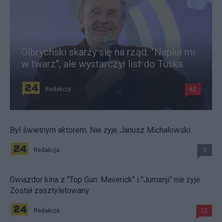
Olbrychski skarży się na rząd. "Napluł mi
w twarz", ale wystarczył list do Tuska
Redakcja
62
Był świetnym aktorem. Nie żyje Janusz Michałowski
Redakcja
8
Gwiazdor kina z "Top Gun: Maverick" i "Jumanji" nie żyje.
Został zasztyletowany
Redakcja
12