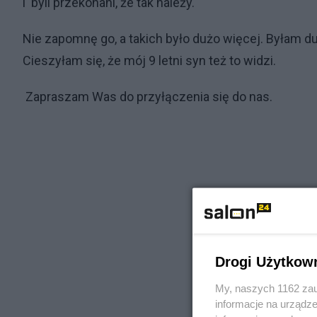
i byli przekonani, że tak należy.
Nie zapomnę go, a takich było dużo więcej. Byłam du
Cieszyłam się, że mój 9 letni syn też to widzi.
Zapraszam Was do przyłączenia się do nas.
Drogi Użytkow
My, naszych 1162 zau
informacje na urządze