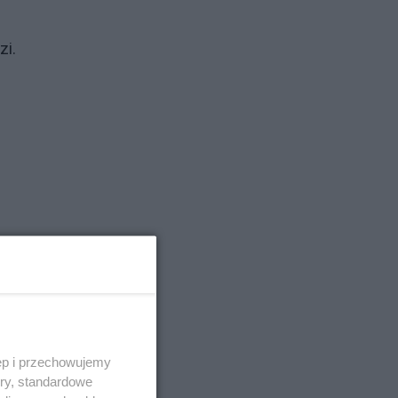
zi.
ęp i przechowujemy
ory, standardowe