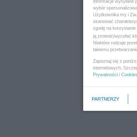
informacje wysyłane 
wybór spersonalizowan
Użytkownika my i Zau
skanować charakterys
zgodę na korzystanie 
ją zmienić/wycofać kl
Niektóre rodzaje prz
takiemu przetwarzaniu
Zapoznaj się z poniż
internetowych. Szcze
Prywatności
i
Cookie
PARTNERZY