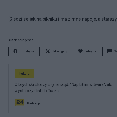
[Siedzi se jak na pikniku i ma zimne napoje, a starszy 
Autor: corrigenda
Udostępnij
Udostępnij
Lubię to!
S
Kultura
Olbrychski skarży się na rząd. "Napluł mi w twarz", ale
wystarczył list do Tuska
Redakcja