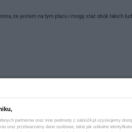
mna, że jestem na tym placu i mogę stać obok takich lud
niku,
fanych partnerów oraz inne podmioty z salon24.pl uzyskujemy dost
niu oraz przetwarzamy dane osobowe, takie jak unikalne identyfikat