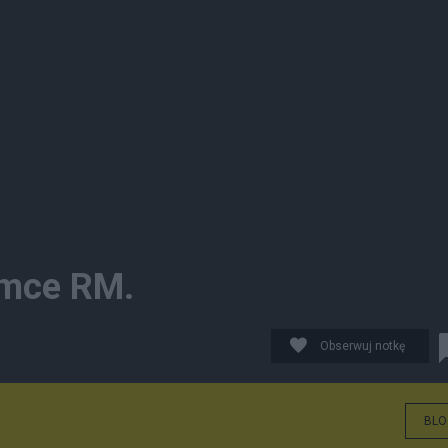
zymce RM.
Obserwuj notkę
BLO