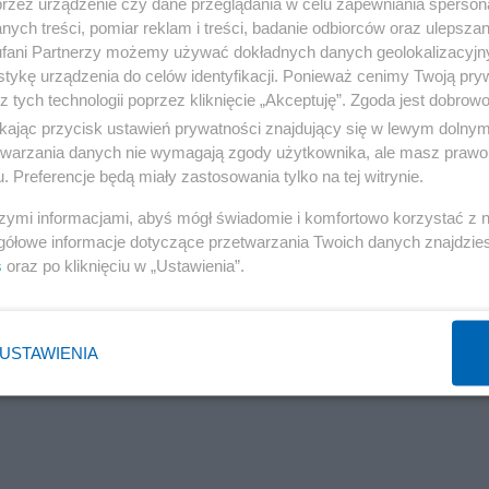
przez urządzenie czy dane przeglądania w celu zapewniania sperson
ych treści, pomiar reklam i treści, badanie odbiorców oraz ulepszan
fani Partnerzy możemy używać dokładnych danych geolokalizacyjn
tykę urządzenia do celów identyfikacji. Ponieważ cenimy Twoją pry
Reklama
z tych technologii poprzez kliknięcie „Akceptuję”. Zgoda jest dobro
ikając przycisk ustawień prywatności znajdujący się w lewym dolny
etwarzania danych nie wymagają zgody użytkownika, ale masz prawo 
. Preferencje będą miały zastosowania tylko na tej witrynie.
szymi informacjami, abyś mógł świadomie i komfortowo korzystać z
gółowe informacje dotyczące przetwarzania Twoich danych znajdzi
s
oraz po kliknięciu w „Ustawienia”.
USTAWIENIA