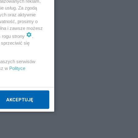
alizowanych reklam,
ie usług. Za zgodą
ych oraz aktywnie
watność, prosimy o
wolna i zawsze możesz
m rogu strony
.
sprzeciwić się
 naszych serwisów
esz w
Polityce
AKCEPTUJĘ