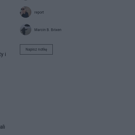
report
Marcin B. Brixen
Napisz notkę
y i
ali