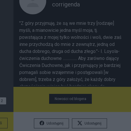
corrigenda
"Z góry przyjmuję, że są we mnie trzy [rodzaje]
myśli, a mianowicie jedna myśl moja, tj.
powstająca z mojej tylko wolności i woli, dwie zaś
inne przychodzą do mnie z zewnątrz, jedną od
ducha dobrego, druga od ducha złego."- I. Loyola-
ćwiczenia duchowne ................ Aby zarówno dający
Ćwiczenia Duchowne, jak i przyjmujący je bardziej
pomagali sobie wzajemnie i postępowali [w
dobrem], trzeba z góry założyć, że każdy dobry
chrześcijanin winien być bardziej skory do
ocalenia wypowiedzi bliźniego, niż do jej
Nowości od blogera
potępienia. A jeśli nie może jej ocalić, niech spyta
2
go, jak on ją rozumie; a jeśli on rozumie ją źle,
niech go poprawi z miłością; a jeśli to nie
wystarcza, niech szuka wszelkich środków
G
Udostępnij
Udostępnij
stosownych do tego, aby on, dobrze ją