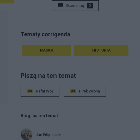
rozumiejąc, mógł się ocalić.
Skomentuj
2
Tematy corrigenda
NAUKA
HISTORIA
Piszą na ten temat
Rafał Woś
Hirek Wrona
Blogi na ten temat
Jan Filip Libicki