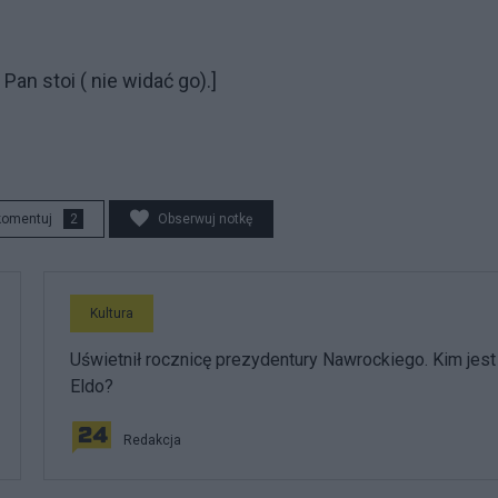
Pan stoi ( nie widać go).]
komentuj
2
Obserwuj notkę
Kultura
Uświetnił rocznicę prezydentury Nawrockiego. Kim jest
Eldo?
Redakcja