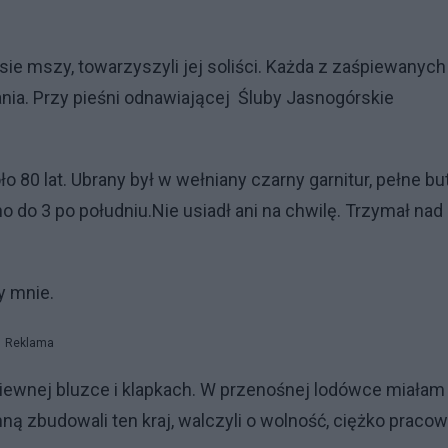
sie mszy, towarzyszyli jej soliści. Każda z zaśpiewanych
nia. Przy pieśni odnawiającej Śluby Jasnogórskie
80 lat. Ubrany był w wełniany czarny garnitur, pełne but
o do 3 po południu.Nie usiadł ani na chwilę. Trzymał nad
y mnie.
Reklama
iewnej bluzce i klapkach. W przenośnej lodówce miałam
ną zbudowali ten kraj, walczyli o wolność, ciężko pracow