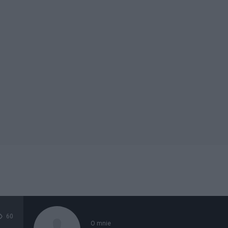
60
O mnie