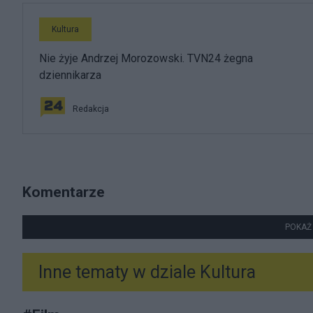
Kultura
Nie żyje Andrzej Morozowski. TVN24 żegna
dziennikarza
Redakcja
Komentarze
POKAŻ
Inne tematy w dziale
Kultura