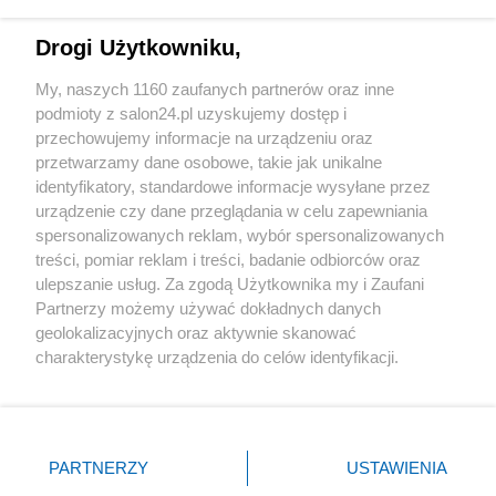
Technologie
Drogi Użytkowniku,
Sport
My, naszych 1160 zaufanych partnerów oraz inne
podmioty z salon24.pl uzyskujemy dostęp i
Społeczeństwo
przechowujemy informacje na urządzeniu oraz
przetwarzamy dane osobowe, takie jak unikalne
Kultura
identyfikatory, standardowe informacje wysyłane przez
urządzenie czy dane przeglądania w celu zapewniania
spersonalizowanych reklam, wybór spersonalizowanych
treści, pomiar reklam i treści, badanie odbiorców oraz
ulepszanie usług. Za zgodą Użytkownika my i Zaufani
X
Facebook
Instagram
Youtube
Partnerzy możemy używać dokładnych danych
geolokalizacyjnych oraz aktywnie skanować
charakterystykę urządzenia do celów identyfikacji.
Web Content Media sp. z o. o. © 2022
Ponieważ cenimy Twoją prywatność, prosimy o zgodę na
korzystanie z tych technologii poprzez kliknięcie
„Akceptuję”. Zgoda jest dobrowolna i zawsze możesz ją
Pomoc
O nas
Praca
Reklama
Kontakt
zmienić/wycofać klikając przycisk ustawień prywatności
PARTNERZY
USTAWIENIA
znajdujący się w lewym dolnym rogu strony
. Niektóre