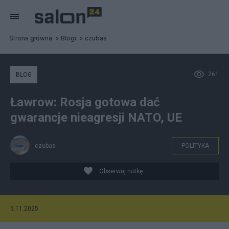
Strona główna
Blogi
czubas
261
BLOG
Ławrow: Rosja gotowa dać
gwarancje nieagresji NATO, UE
czubas
POLITYKA
Obserwuj notkę
5.11.2025