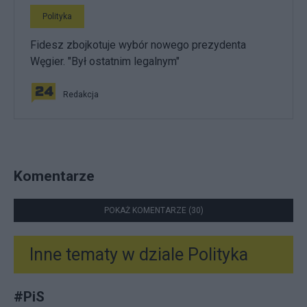
Polityka
Fidesz zbojkotuje wybór nowego prezydenta
Węgier. "Był ostatnim legalnym"
Redakcja
Komentarze
POKAŻ KOMENTARZE (30)
Inne tematy w dziale
Polityka
#
PiS