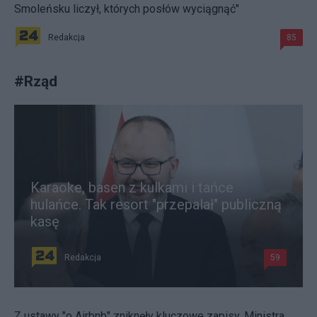
Smoleńsku liczył, których posłów wyciągnąć"
Redakcja
85
#
Rząd
Karaoke, basen z kulkami i tańce
hulańce. Tak resort "przepalał" publiczną
kasę
Redakcja
59
Z ustawy "o Airbnb" zniknęły kluczowe zapisy. Ministra