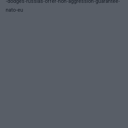
-dodges-russias-offer-non-aggression-guarantee-
nato-eu