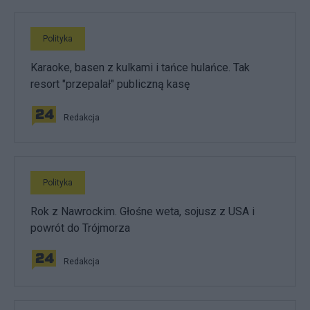
Polityka
Karaoke, basen z kulkami i tańce hulańce. Tak
resort "przepalał" publiczną kasę
Redakcja
Polityka
Rok z Nawrockim. Głośne weta, sojusz z USA i
powrót do Trójmorza
Redakcja