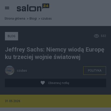
Strona główna
Blogi
czubas
532
BLOG
Jeffrey Sachs: Niemcy wiodą Europę
ku trzeciej wojnie światowej
czubas
POLITYKA
Obserwuj notkę
31.05.2026