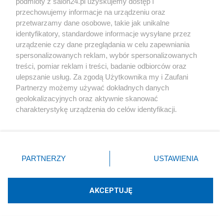
podmioty z salon24.pl uzyskujemy dostęp i
przechowujemy informacje na urządzeniu oraz
Rozmaitości
przetwarzamy dane osobowe, takie jak unikalne
identyfikatory, standardowe informacje wysyłane przez
urządzenie czy dane przeglądania w celu zapewniania
Technologie
spersonalizowanych reklam, wybór spersonalizowanych
treści, pomiar reklam i treści, badanie odbiorców oraz
Sport
ulepszanie usług. Za zgodą Użytkownika my i Zaufani
Partnerzy możemy używać dokładnych danych
geolokalizacyjnych oraz aktywnie skanować
Społeczeństwo
charakterystykę urządzenia do celów identyfikacji.
Ponieważ cenimy Twoją prywatność, prosimy o zgodę na
Kultura
korzystanie z tych technologii poprzez kliknięcie
„Akceptuję”. Zgoda jest dobrowolna i zawsze możesz ją
zmienić/wycofać klikając przycisk ustawień prywatności
PARTNERZY
USTAWIENIA
znajdujący się w lewym dolnym rogu strony
. Niektóre
X
Facebook
Instagram
Youtube
rodzaje przetwarzania danych nie wymagają zgody
użytkownika, ale masz prawo sprzeciwić się takiemu
AKCEPTUJĘ
przetwarzaniu. Preferencje będą miały zastosowania tylko
na tej witrynie.
Web Content Media sp. z o. o. © 2022