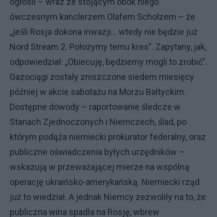
ogłosił – wraz ze stojącym obok niego
ówczesnym kanclerzem Olafem Scholzem – że
„jeśli Rosja dokona inwazji... wtedy nie będzie już
Nord Stream 2. Położymy temu kres”. Zapytany, jak,
odpowiedział: „Obiecuję, będziemy mogli to zrobić”.
Gazociągi zostały zniszczone siedem miesięcy
później w akcie sabotażu na Morzu Bałtyckim.
Dostępne dowody – raportowanie śledcze w
Stanach Zjednoczonych i Niemczech, ślad, po
którym podąża niemiecki prokurator federalny, oraz
publiczne oświadczenia byłych urzędników –
wskazują w przeważającej mierze na wspólną
operację ukraińsko-amerykańską. Niemiecki rząd
już to wiedział. A jednak Niemcy zezwoliły na to, że
publiczna wina spadła na Rosję, wbrew