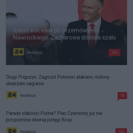
Kreml wściekły po przemówieniu
Nawrockiego. Zacharowa dostała szału
Redakcja
296
Drugi Prigożyn. Zagroził Putinowi atakiem, miliony
obejrzało nagranie
Redakcja
78
Parada słabości Putina? Plac Czerwony już nie
przypomina dawnej potęgi Rosji
Redakcja
206