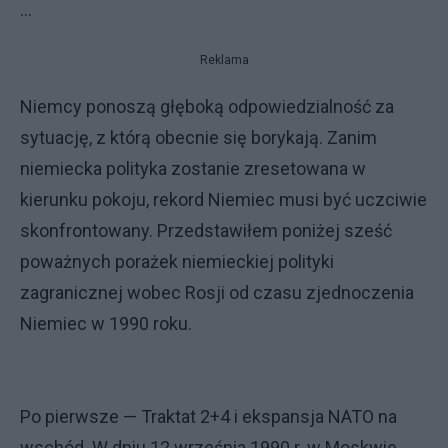
...
Reklama
Niemcy ponoszą głęboką odpowiedzialność za
sytuację, z którą obecnie się borykają. Zanim
niemiecka polityka zostanie zresetowana w
kierunku pokoju, rekord Niemiec musi być uczciwie
skonfrontowany. Przedstawiłem poniżej sześć
poważnych porażek niemieckiej polityki
zagranicznej wobec Rosji od czasu zjednoczenia
Niemiec w 1990 roku.
Po pierwsze — Traktat 2+4 i ekspansja NATO na
wschód. W dniu 12 września 1990 r. w Moskwie