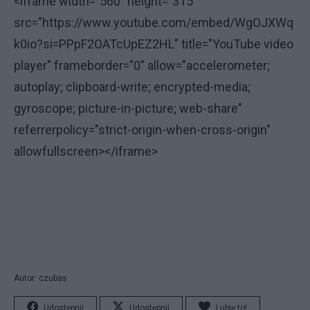
<iframe width="560" height="315"
src="https://www.youtube.com/embed/WgOJXWq
k0io?si=PPpF2OATcUpEZ2HL" title="YouTube video
player" frameborder="0" allow="accelerometer;
autoplay; clipboard-write; encrypted-media;
gyroscope; picture-in-picture; web-share"
referrerpolicy="strict-origin-when-cross-origin"
allowfullscreen></iframe>
Autor: czubas
Udostępnij
Udostępnij
Lubię to!