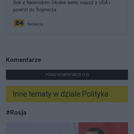
Rok z Nawrockim. Głośne weta, sojusz z USA i
powrót do Trójmorza
Redakcja
Komentarze
POKAŻ KOMENTARZE (12)
Inne tematy w dziale
Polityka
#
Rosja