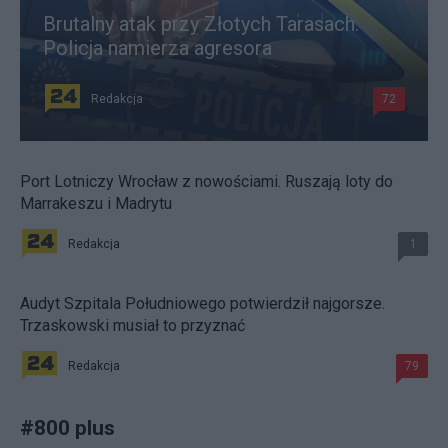
Brutalny atak przy Złotych Tarasach.
Policja namierza agresora
Redakcja
72
Port Lotniczy Wrocław z nowościami. Ruszają loty do
Marrakeszu i Madrytu
Redakcja
1
Audyt Szpitala Południowego potwierdził najgorsze.
Trzaskowski musiał to przyznać
Redakcja
79
#
800 plus