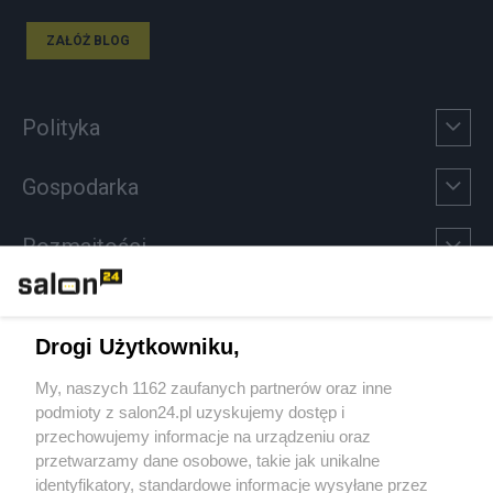
ZAŁÓŻ BLOG
Polityka
Gospodarka
Rozmaitości
Technologie
Drogi Użytkowniku,
Sport
My, naszych 1162 zaufanych partnerów oraz inne
podmioty z salon24.pl uzyskujemy dostęp i
Społeczeństwo
przechowujemy informacje na urządzeniu oraz
przetwarzamy dane osobowe, takie jak unikalne
Kultura
identyfikatory, standardowe informacje wysyłane przez