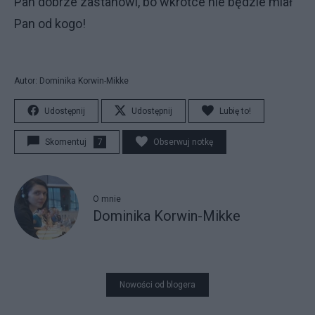
Pan dobrze zastanowi, bo wkrótce nie będzie miał
Pan od kogo!
Autor: Dominika Korwin-Mikke
Udostępnij
Udostępnij
Lubię to!
Skomentuj
7
Obserwuj notkę
O mnie
Dominika Korwin-Mikke
Nowości od blogera