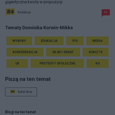
gigantyczna kwota w propozycji
Redakcja
55
Tematy Dominika Korwin-Mikke
WYBORY
EDUKACJA
PIS
MEDIA
KONFEDERACJA
SEJM I SENAT
KUKIZ'15
UE
PROTESTY SPOŁECZNE
KO
Piszą na ten temat
Rafał Woś
Blogi na ten temat