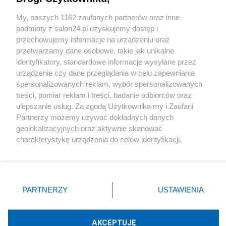
Sport
My, naszych 1162 zaufanych partnerów oraz inne
podmioty z salon24.pl uzyskujemy dostęp i
Społeczeństwo
przechowujemy informacje na urządzeniu oraz
przetwarzamy dane osobowe, takie jak unikalne
Kultura
identyfikatory, standardowe informacje wysyłane przez
urządzenie czy dane przeglądania w celu zapewniania
spersonalizowanych reklam, wybór spersonalizowanych
treści, pomiar reklam i treści, badanie odbiorców oraz
ulepszanie usług. Za zgodą Użytkownika my i Zaufani
X
Facebook
Instagram
Youtube
Partnerzy możemy używać dokładnych danych
geolokalizacyjnych oraz aktywnie skanować
charakterystykę urządzenia do celów identyfikacji.
Web Content Media sp. z o. o. © 2022
Ponieważ cenimy Twoją prywatność, prosimy o zgodę na
korzystanie z tych technologii poprzez kliknięcie
„Akceptuję”. Zgoda jest dobrowolna i zawsze możesz ją
Pomoc
O nas
Praca
Reklama
Kontakt
zmienić/wycofać klikając przycisk ustawień prywatności
PARTNERZY
USTAWIENIA
znajdujący się w lewym dolnym rogu strony
. Niektóre
rodzaje przetwarzania danych nie wymagają zgody
użytkownika, ale masz prawo sprzeciwić się takiemu
AKCEPTUJĘ