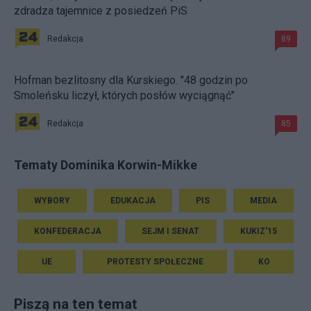
zdradza tajemnice z posiedzeń PiS
Redakcja
89
Hofman bezlitosny dla Kurskiego. "48 godzin po
Smoleńsku liczył, których posłów wyciągnąć"
Redakcja
85
Tematy Dominika Korwin-Mikke
WYBORY
EDUKACJA
PIS
MEDIA
KONFEDERACJA
SEJM I SENAT
KUKIZ'15
UE
PROTESTY SPOŁECZNE
KO
Piszą na ten temat