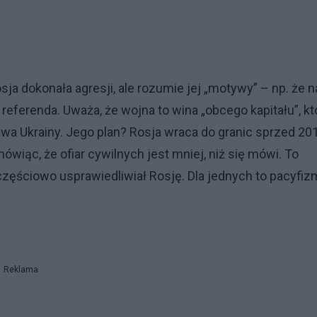
a dokonała agresji, ale rozumie jej „motywy” – np. że n
y referenda. Uważa, że wojna to wina „obcego kapitału”, kt
rawa Ukrainy. Jego plan? Rosja wraca do granic sprzed 20
ówiąc, że ofiar cywilnych jest mniej, niż się mówi. To
 częściowo usprawiedliwiał Rosję. Dla jednych to pacyfiz
Reklama