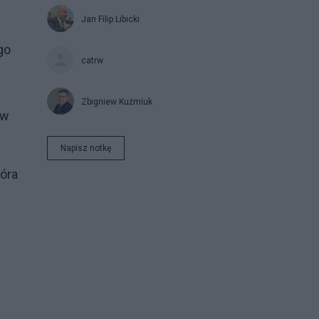
Jan Filip Libicki
go
catrw
Zbigniew Kuźmiuk
 w
Napisz notkę
óra