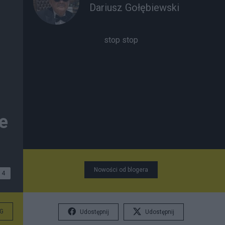
Dariusz Gołębiewski
stop stop
e
Nowości od blogera
4
G
Udostępnij
Udostępnij