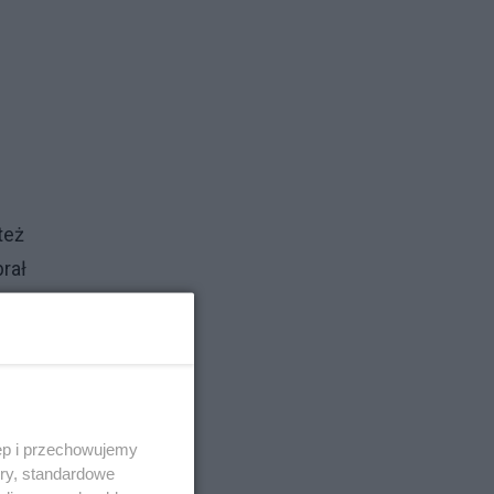
też
rał
wę
ęp i przechowujemy
ory, standardowe