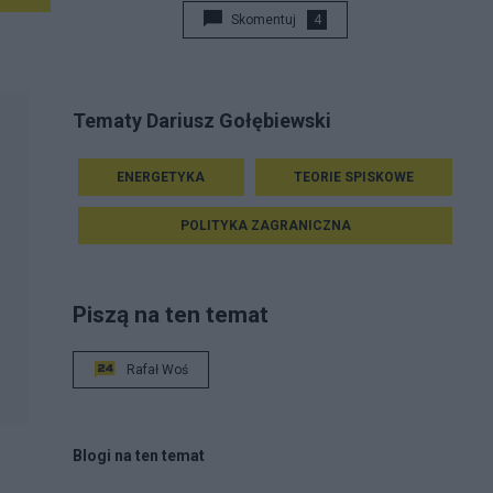
Skomentuj
4
Tematy Dariusz Gołębiewski
ENERGETYKA
TEORIE SPISKOWE
POLITYKA ZAGRANICZNA
Piszą na ten temat
Rafał Woś
Blogi na ten temat