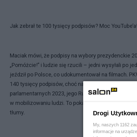
Jak zebrał te 100 tysięcy podpisów? Moc YouTube’a
Maciak mówi, że podpisy na wybory prezydenckie 202
„Pomóżcie!” i ludzie się rzucili – jedni wysyłali po 
jeździł po Polsce, co udokumentował na filmach. PKW
140 tysięcy podpisów, choć na dwa tygodnie przed t
parlamentarnych 2023, jego Ruch Dobrobytu i Pokoj
w mobilizowaniu ludzi. To pokazuje, że jego kanał to n
tłumy.
Drogi Użytkow
My, naszych 1162 zau
informacje na urządze