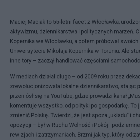
Maciej Maciak to 55-letni facet z Włocławka, urodzo
aktywizmu, dziennikarstwa i politycznych marzeń. C
Kopernika we Włocławku, a potem próbował swoich si
Uniwersytecie Mikołaja Kopernika w Toruniu. Ale stu
inne tory – zaczął handlować częściami samochodo
W mediach działał długo – od 2009 roku przez deka
zrewolucjonizowała lokalne dziennikarstwo, stając 
przeniósł się na YouTube, gdzie prowadzi kanał „Mu
komentuje wszystko, od polityki po gospodarkę. To j
zmienić Polskę. Twierdzi, że jest spoza „układu” i ch
opozycji – był w Ruchu Wolność i Pokój i podziemne
rewizjach i zatrzymaniach. Brzmi jak typ, który od z