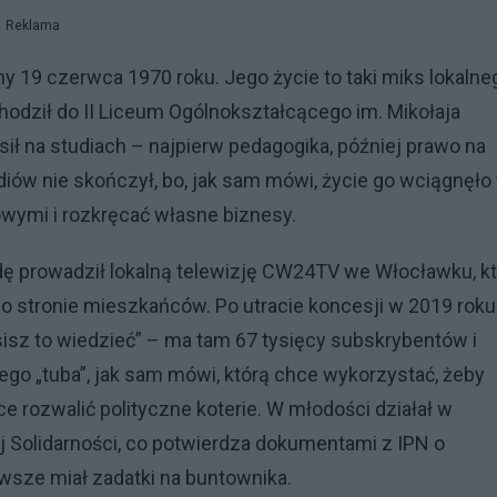
Reklama
ny 19 czerwca 1970 roku. Jego życie to taki miks lokalne
hodził do II Liceum Ogólnokształcącego im. Mikołaja
ł na studiach – najpierw pedagogika, później prawo na
diów nie skończył, bo, jak sam mówi, życie go wciągnęło
wymi i rozkręcać własne biznesy.
dę prowadził lokalną telewizję CW24TV we Włocławku, kt
po stronie mieszkańców. Po utracie koncesji w 2019 roku
sisz to wiedzieć” – ma tam 67 tysięcy subskrybentów i
ego „tuba”, jak sam mówi, którą chce wykorzystać, żeby
ce rozwalić polityczne koterie. W młodości działał w
j Solidarności, co potwierdza dokumentami z IPN o
awsze miał zadatki na buntownika.