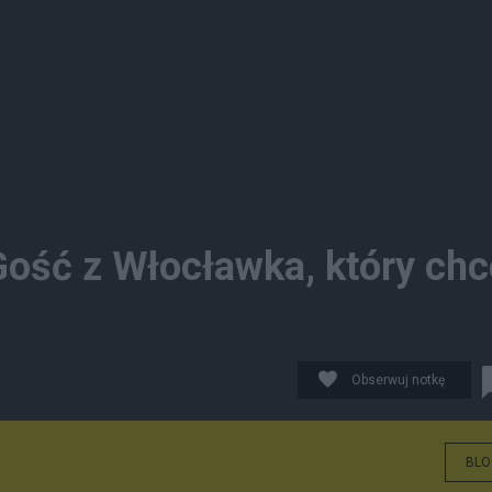
Gość z Włocławka, który chc
Obserwuj notkę
BLO