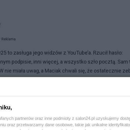
!
Reklama
5 to zasługa jego widzów z YouTube’a. Rzucił hasło:
jednym podpisie, inni więcej, a wszystko szło pocztą. Sam 
 nie miała uwag, a Maciak chwali się, że ostatecznie zeb
erminem miał tylko 76 tysięcy. Wcześniej, w wyborach
u zebrał około 200 tysięcy podpisów, więc gość ma wpra
ie tylko gadanie, ale realna siła, która potrafi poruszyć
niku,
fanych partnerów oraz inne podmioty z salon24.pl uzyskujemy dost
niu oraz przetwarzamy dane osobowe, takie jak unikalne identyfikat