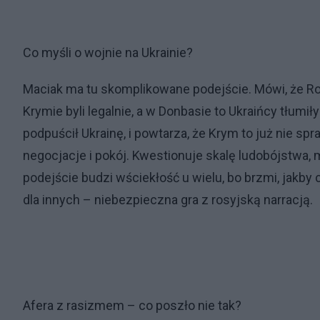
Co myśli o wojnie na Ukrainie?
Maciak ma tu skomplikowane podejście. Mówi, że Rosj
Krymie byli legalnie, a w Donbasie to Ukraińcy tłumił
podpuścił Ukrainę, i powtarza, że Krym to już nie sp
negocjacje i pokój. Kwestionuje skalę ludobójstwa, m
podejście budzi wściekłość u wielu, bo brzmi, jakby
dla innych – niebezpieczna gra z rosyjską narracją.
Afera z rasizmem – co poszło nie tak?