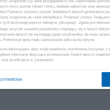
przez urządzenie czy dane przeglądania w celu zapewniania sperson
ych treści, pomiar reklam i treści, badanie odbiorców oraz ulepszan
fani Partnerzy możemy używać dokładnych danych geolokalizacyjn
tykę urządzenia do celów identyfikacji. Ponieważ cenimy Twoją pry
muje rosyjską i białoruską propagandę. Wywalił kiedyś, że
z tych technologii poprzez kliknięcie „Akceptuję”. Zgoda jest dobro
im radiu powiedział, że Putin, Łukaszenka i Xi Jinping to
ikając przycisk ustawień prywatności znajdujący się w lewym dolny
 kapitał”. On sam się broni, że to wyrwane z kontekstu 
etwarzania danych nie wymagają zgody użytkownika, ale masz prawo 
. Preferencje będą miały zastosowania tylko na tej witrynie.
 dary medyczne, i że jego słowa to tylko odpowiedzi na
Białoruś tłumaczy jako przypadek, gdzie redaktor wcisnął
szymi informacjami, abyś mógł świadomie i komfortowo korzystać z
gółowe informacje dotyczące przetwarzania Twoich danych znajdzi
ie zgadza. Eksperci, jak dr Michał Marek, twierdzą, że
s
oraz po kliknięciu w „Ustawienia”.
ąc, że wsparcie dla Ukrainy to sprzeczność z ideą pokoju
 uchodzić za pacyfistę, ale jego teksty często pachną
USTAWIENIA