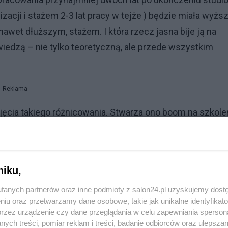
zacji i stażem 2-3 lat pracy w tejże ) będzie miała wyżs
nawet dłuższym, stażem. I która rzecz jasna bije ją na
dzą – nie tylko teoretyczną, ale przede wszystkim
Reklama
jęcia takiego różnicowania. Stwarza ono boom na szkolen
ane firmom zewnętrznym, przez izby pielęgniarskie. Jedni
enia” takich kursów doświadczone pielęgniarki pracując
 jest potrzebny jak umarłemu kadzidło. I które teraz opró
niku,
znaleźć jeszcze czas na uczestnictwo w takowym kursie,
fanych partnerów oraz inne podmioty z salon24.pl uzyskujemy dost
 się skok na kasę którego beneficjentami będą: izby
niu oraz przetwarzamy dane osobowe, takie jak unikalne identyfikat
przez urządzenie czy dane przeglądania w celu zapewniania sperson
ioty administracji wszelkiej maści zajmujące się podział
ych treści, pomiar reklam i treści, badanie odbiorców oraz ulepszan