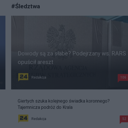
#
Śledztwa
Dowody są za słabe? Podejrzany ws. RARS
opuścił areszt
Redakcja
106
Giertych szuka kolejnego świadka koronnego?
Tajemnicza podróż do Krala
Redakcja
52