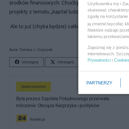
środków finansowych. Choćby tych przytulonych do 
Użytkownika my i Zau
skanować charakterys
projekty z tematu „kapitał ludzki”.
zgodę na korzystanie 
ją zmienić/wycofać kl
Ale to już (chyba będzie) całkiem inna historia.
Niektóre rodzaje prz
takiemu przetwarzaniu
Zapoznaj się z poniż
Autor: Tomasz J. Orzyszek
internetowych. Szcze
Prywatności
i
Cookie
Udostępnij
Udostępnij
Lubię to!
S
PARTNERZY
Społeczeństwo
Była prezes Szpitala Południowego przerwała
milczenie. Obciąża Kacprzyka i polityków
Redakcja