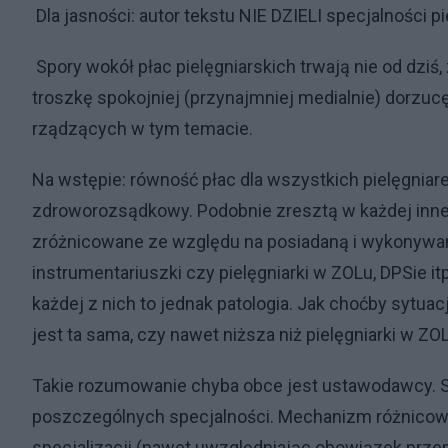
Dla jasności: autor tekstu NIE DZIELI specjalności pi
Spory wokół płac pielęgniarskich trwają nie od dziś
troszkę spokojniej (przynajmniej medialnie) dorzuc
rządzących w tym temacie.
Na wstępie: równość płac dla wszystkich pielęgniarek
zdroworozsądkowy. Podobnie zresztą w każdej innej
zróżnicowane ze względu na posiadaną i wykonywaną
instrumentariuszki czy pielęgniarki w ZOLu, DPSie it
każdej z nich to jednak patologia. Jak choćby sytu
jest ta sama, czy nawet niższa niż pielęgniarki w ZO
Takie rozumowanie chyba obce jest ustawodawcy. Sk
poszczególnych specjalności. Mechanizm różnicowan
specjalizacji (nawet uwzględniając obowiązek prze