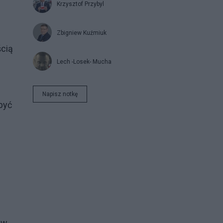
Krzysztof Przybyl
Zbigniew Kuźmiuk
ścią
Lech -Losek- Mucha
Napisz notkę
być
m
ów