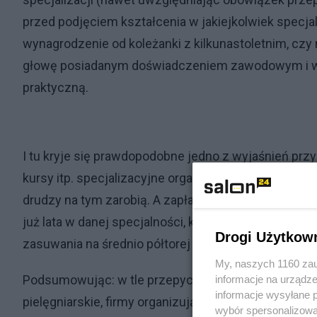
przed podjęciem kształcenia w jakiejkolwiek specjali
wynagrodzenie od koleżanki z kilkunastoletnim, czy 
głowę posiadanym doświadczeniem zawodowym i wie
praktyczną.
I tu kryje się prawdopodobne jedno z wyjaśnień przy
kursy itp. specjalizacyjne organizowane , bądź zlec
drudzy na tym zarobią. A zapłacą zmuszone do „robi
już lata w danej specjalności, którym taki „papierek”
Drogi Użytkow
zasuwania na średnio półtorej etatu będą musiały 
My, naszych 1160 zau
Podsumowując: w tle przepychanej płacowych rysuje
informacje na urządze
informacje wysyłane 
pielęgniarskie, firmy organizujące szkolenia i podm
wybór spersonalizowan