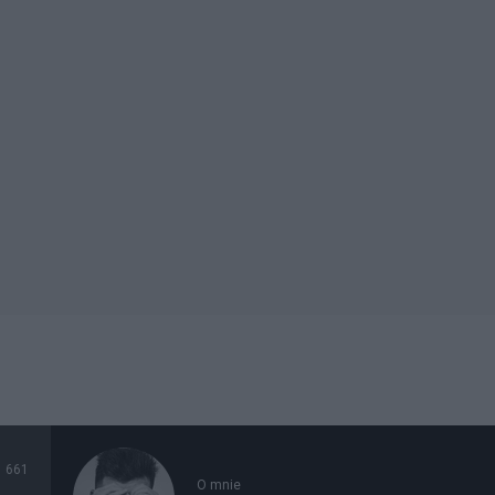
661
O mnie