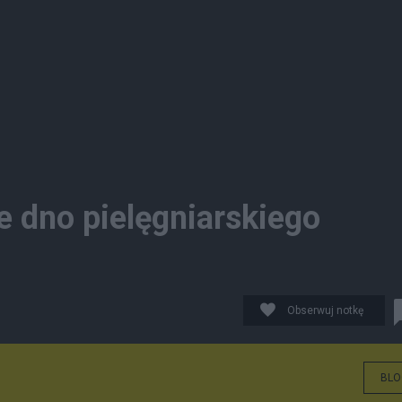
e dno pielęgniarskiego
Obserwuj notkę
BLO