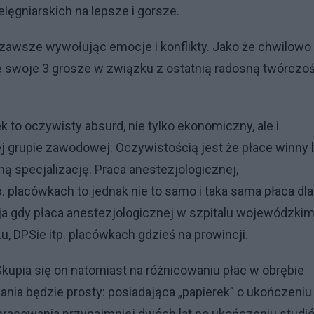
elęgniarskich na lepsze i gorsze.
, zawsze wywołując emocje i konflikty. Jako że chwilowo
ę swoje 3 grosze w związku z ostatnią radosną twórczo
 to oczywisty absurd, nie tylko ekonomiczny, ale i
 grupie zawodowej. Oczywistością jest że płace winny 
 specjalizację. Praca anestezjologicznej,
p. placówkach to jednak nie to samo i taka sama płaca dla
acja gdy płaca anestezjologicznej w szpitalu wojewódzki
Lu, DPSie itp. placówkach gdzieś na prowincji.
upia się on natomiast na różnicowaniu płac w obrębie
ia będzie prosty: posiadająca „papierek” o ukończeniu
pracowania przynajmniej dwóch lat po ukończeniu studi