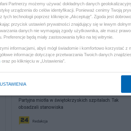
funduszy europejskich i realizujących wszelkiego rodza
fani Partnerzy możemy używać dokładnych danych geolokalizacyjn
tykę urządzenia do celów identyfikacji. Ponieważ cenimy Twoją pry
z tych technologii poprzez kliknięcie „Akceptuję”. Zgoda jest dobro
ikając przycisk ustawień prywatności znajdujący się w lewym dolny
etwarzania danych nie wymagają zgody użytkownika, ale masz prawo 
. Preferencje będą miały zastosowania tylko na tej witrynie.
szymi informacjami, abyś mógł świadomie i komfortowo korzystać z
gółowe informacje dotyczące przetwarzania Twoich danych znajdzi
s
oraz po kliknięciu w „Ustawienia”.
komentuj
5
Obserwuj notkę
USTAWIENIA
Społeczeństwo
Partyjna miotła w świętokrzyskich szpitalach. Tak
obsadzali stanowiska
Redakcja