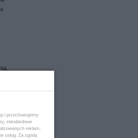
ze
ia,
 i
e
cz
ęp i przechowujemy
ory, standardowe
alizowanych reklam,
em
ie usług. Za zgodą