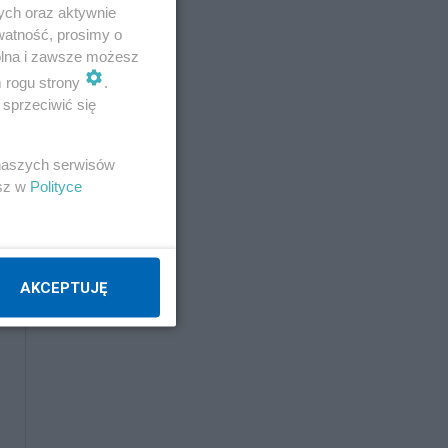
ju
ych oraz aktywnie
watność, prosimy o
wolna i zawsze możesz
m rogu strony
.
sprzeciwić się
 naszych serwisów
esz w
Polityce
AKCEPTUJĘ