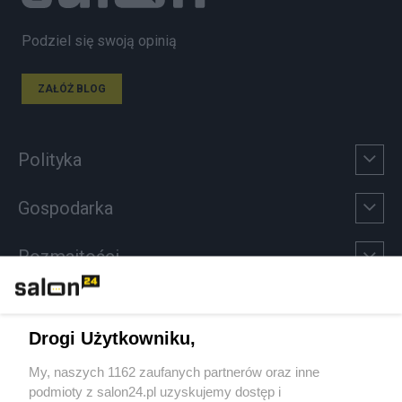
Podziel się swoją opinią
ZAŁÓŻ BLOG
Polityka
Gospodarka
Rozmaitości
Technologie
Drogi Użytkowniku,
Sport
My, naszych 1162 zaufanych partnerów oraz inne
podmioty z salon24.pl uzyskujemy dostęp i