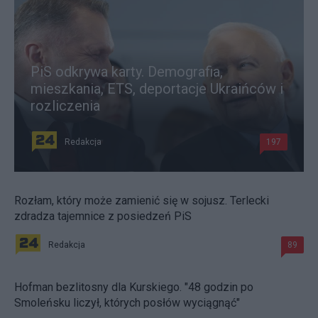
PiS odkrywa karty. Demografia,
mieszkania, ETS, deportacje Ukraińców i
rozliczenia
Redakcja
197
Rozłam, który może zamienić się w sojusz. Terlecki
zdradza tajemnice z posiedzeń PiS
Redakcja
89
Hofman bezlitosny dla Kurskiego. "48 godzin po
Smoleńsku liczył, których posłów wyciągnąć"