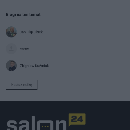
Blogi na ten temat
Jan Filip Libicki
catrw
Zbigniew Kuźmiuk
Napisz notkę