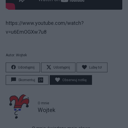
https://www.youtube.com/watch?
v=u6EmOGXw7u8
Autor: Wojtek
Udostępnij
Udostępnij
Lubię to!
Skomentuj
29
Obserwuj notkę
O mnie
Wojtek