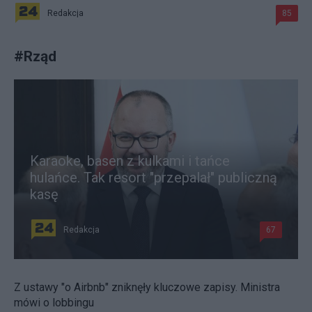
Redakcja
85
#
Rząd
Karaoke, basen z kulkami i tańce
hulańce. Tak resort "przepalał" publiczną
kasę
Redakcja
67
Z ustawy "o Airbnb" zniknęły kluczowe zapisy. Ministra
mówi o lobbingu