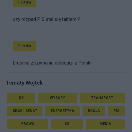
Polityka
czy rozpad PiS stał się faktem ?
Polityka
brutalne ztrzymanie delegacji z Polski
Tematy Wojtek
KO
WYBORY
TRANSPORT
SEJM I SENAT
ENERGETYKA
ROSJA
PIS
PRAWO
UE
MEDIA