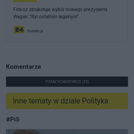
Fidesz zbojkotuje wybór nowego prezydenta
Węgier. "Był ostatnim legalnym"
Redakcja
Komentarze
POKAŻ KOMENTARZE (29)
Inne tematy w dziale
Polityka
#
PiS