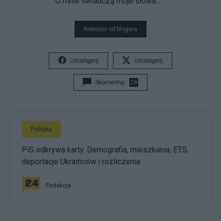
O mnie świadczą moje słowa...
.
Nowości od blogera
Udostępnij
Udostępnij
Skomentuj
29
Polityka
PiS odkrywa karty. Demografia, mieszkania, ETS,
deportacje Ukraińców i rozliczenia
Redakcja