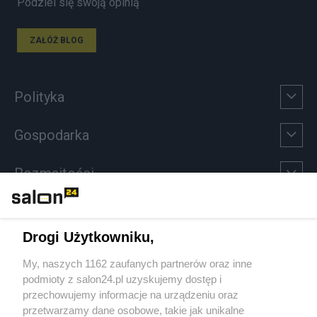
Podziel się swoją opinią
ZAŁÓŻ BLOG
Polityka
Gospodarka
Rozmaitości
Technologie
Drogi Użytkowniku,
Sport
My, naszych 1162 zaufanych partnerów oraz inne
podmioty z salon24.pl uzyskujemy dostęp i
Społeczeństwo
przechowujemy informacje na urządzeniu oraz
przetwarzamy dane osobowe, takie jak unikalne