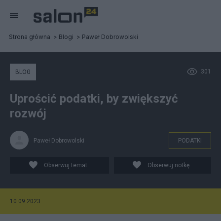
Strona główna
Blogi
Paweł Dobrowolski
301
BLOG
Uprościć podatki, by zwiększyć
rozwój
Paweł Dobrowolski
PODATKI
Obserwuj temat
Obserwuj notkę
10.09.2023