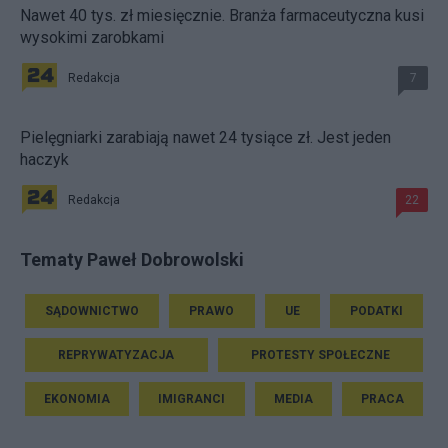
Nawet 40 tys. zł miesięcznie. Branża farmaceutyczna kusi
wysokimi zarobkami
Redakcja
7
Pielęgniarki zarabiają nawet 24 tysiące zł. Jest jeden
haczyk
Redakcja
22
Tematy Paweł Dobrowolski
SĄDOWNICTWO
PRAWO
UE
PODATKI
REPRYWATYZACJA
PROTESTY SPOŁECZNE
EKONOMIA
IMIGRANCI
MEDIA
PRACA