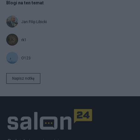
Blogi na ten temat
Jan Filip Libicki
rk1
O123
Napisz notkę