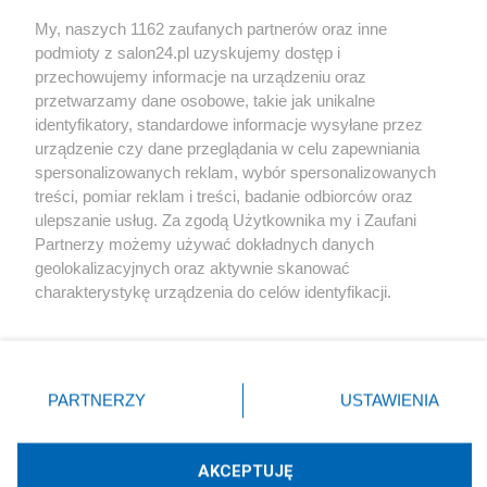
Sport
My, naszych 1162 zaufanych partnerów oraz inne
podmioty z salon24.pl uzyskujemy dostęp i
Społeczeństwo
przechowujemy informacje na urządzeniu oraz
przetwarzamy dane osobowe, takie jak unikalne
Kultura
identyfikatory, standardowe informacje wysyłane przez
urządzenie czy dane przeglądania w celu zapewniania
spersonalizowanych reklam, wybór spersonalizowanych
treści, pomiar reklam i treści, badanie odbiorców oraz
ulepszanie usług. Za zgodą Użytkownika my i Zaufani
X
Facebook
Instagram
Youtube
Partnerzy możemy używać dokładnych danych
geolokalizacyjnych oraz aktywnie skanować
charakterystykę urządzenia do celów identyfikacji.
Web Content Media sp. z o. o. © 2022
Ponieważ cenimy Twoją prywatność, prosimy o zgodę na
korzystanie z tych technologii poprzez kliknięcie
„Akceptuję”. Zgoda jest dobrowolna i zawsze możesz ją
Pomoc
O nas
Praca
Reklama
Kontakt
zmienić/wycofać klikając przycisk ustawień prywatności
PARTNERZY
USTAWIENIA
znajdujący się w lewym dolnym rogu strony
. Niektóre
rodzaje przetwarzania danych nie wymagają zgody
użytkownika, ale masz prawo sprzeciwić się takiemu
AKCEPTUJĘ
przetwarzaniu. Preferencje będą miały zastosowania tylko