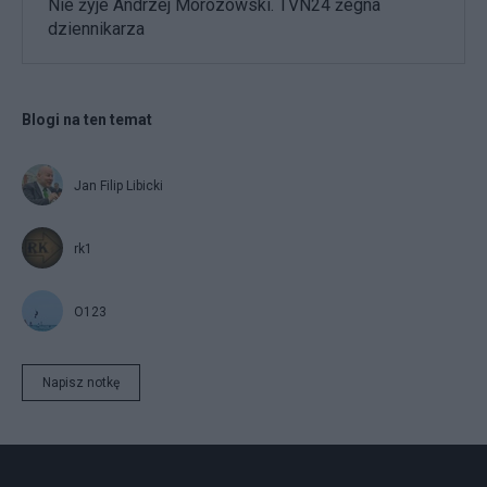
Nie żyje Andrzej Morozowski. TVN24 żegna
dziennikarza
Blogi na ten temat
Jan Filip Libicki
rk1
O123
Napisz notkę