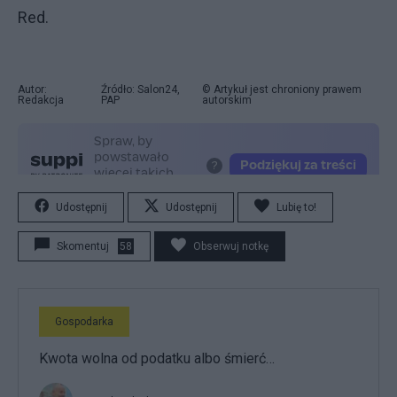
Red.
Autor:
Źródło: Salon24,
© Artykuł jest chroniony prawem
Redakcja
PAP
autorskim
Udostępnij
Udostępnij
Lubię to!
Skomentuj
58
Obserwuj notkę
Gospodarka
Kwota wolna od podatku albo śmierć…