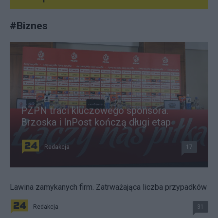
#
Biznes
PZPN traci kluczowego sponsora.
Brzoska i InPost kończą długi etap
Redakcja
17
Lawina zamykanych firm. Zatrważająca liczba przypadków
Redakcja
31