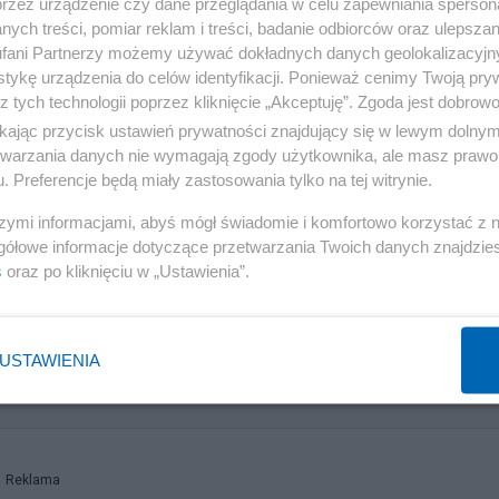
przez urządzenie czy dane przeglądania w celu zapewniania sperson
zany do usunięcia skutków naruszenia, czyli m.in. do
ych treści, pomiar reklam i treści, badanie odbiorców oraz ulepszan
fani Partnerzy możemy używać dokładnych danych geolokalizacyjn
zarzuty się potwierdzą, zmiany w regulaminie nie będą
tykę urządzenia do celów identyfikacji. Ponieważ cenimy Twoją pry
z tych technologii poprzez kliknięcie „Akceptuję”. Zgoda jest dobro
ikając przycisk ustawień prywatności znajdujący się w lewym dolny
są dla nas kluczowe, a działanie w zgodzie ze wszystki
etwarzania danych nie wymagają zgody użytkownika, ale masz prawo 
. Preferencje będą miały zastosowania tylko na tej witrynie.
riorytetem. Będziemy blisko współpracować z UOKiK
najbardziej korzystne rozwiązanie dla widzów Netflixa w
szymi informacjami, abyś mógł świadomie i komfortowo korzystać z
gółowe informacje dotyczące przetwarzania Twoich danych znajdzi
s
oraz po kliknięciu w „Ustawienia”.
USTAWIENIA
 prokuratury Żurka. Niewykluczone kolejne zarzuty
Reklama