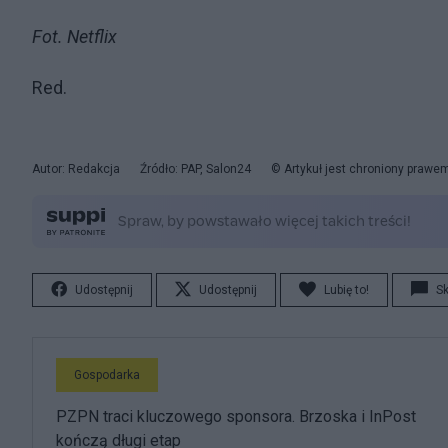
Fot. Netflix
Red.
Autor: Redakcja
Źródło: PAP, Salon24
© Artykuł jest chroniony prawe
Udostępnij
Udostępnij
Lubię to!
S
Gospodarka
PZPN traci kluczowego sponsora. Brzoska i InPost
kończą długi etap