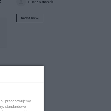
z
Łukasz Sianożęcki
Napisz notkę
e i
ęp i przechowujemy
ory, standardowe