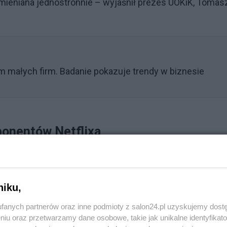
mieniana jednostronnie – wyjaśnił prezes UOKiK, Tomas
m małych firm. Badanie pokazuje trendy w biznesie
abonentów Netflixa
Reklama
flixa, które dawały firmie szeroką swobodę w
niku,
komunikacie UOKiK, tego typu klauzule są niedozwolon
fanych partnerów oraz inne podmioty z salon24.pl uzyskujemy dost
e zakwestionowane postanowienie.
niu oraz przetwarzamy dane osobowe, takie jak unikalne identyfikat