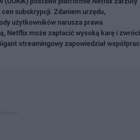
(UOKiK) postawił platformie Netflix zarzuty
cen subskrypcji. Zdaniem urzędu,
ody użytkowników narusza prawa
ą, Netflix może zapłacić wysoką karę i zwróc
 Gigant streamingowy zapowiedział współpra