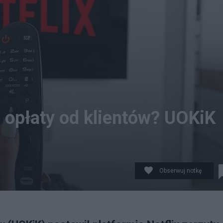
e opłaty od klientów? UOKiK
Obserwuj notkę