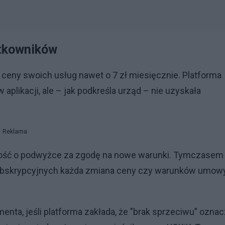
ytkowników
ł ceny swoich usług nawet o 7 zł miesięcznie. Platforma
plikacji, ale – jak podkreśla urząd – nie uzyskała
Reklama
omość o podwyżce za zgodę na nowe warunki. Tymczasem
subskrypcyjnych każda zmiana ceny czy warunków umow
ta, jeśli platforma zakłada, że "brak sprzeciwu” ozna