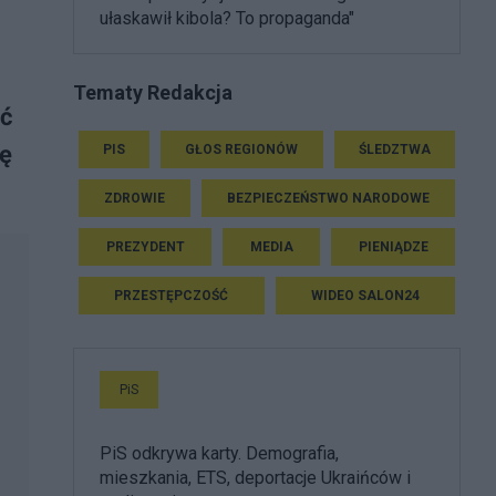
ułaskawił kibola? To propaganda"
Tematy Redakcja
ić
cę
PIS
GŁOS REGIONÓW
ŚLEDZTWA
ZDROWIE
BEZPIECZEŃSTWO NARODOWE
PREZYDENT
MEDIA
PIENIĄDZE
PRZESTĘPCZOŚĆ
WIDEO SALON24
PiS
PiS odkrywa karty. Demografia,
mieszkania, ETS, deportacje Ukraińców i