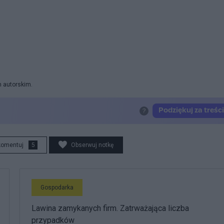
m autorskim.
komentuj
5
Obserwuj notkę
Gospodarka
Lawina zamykanych firm. Zatrważająca liczba
przypadków