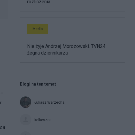
rozliczenia
Media
Nie żyje Andrzej Morozowski. TVN24
żegna dziennikarza
Blogi na ten temat
 –
y
Łukasz Warzecha
kelkeszos
cza