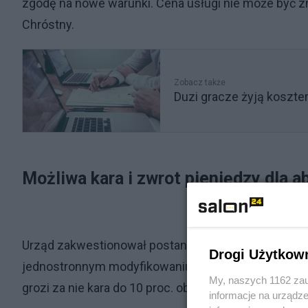
zgodę na nowe warunki. Cena usługi nie może być z
Chróstny.
Zobacz także
Duzi gracze żyją koszte
Możliwa kara i zwrot pieniędzy dla 
Urząd zakwestionował postanowienia regulaminu Net
Drogi Użytkow
jednostronnym modyfikowaniu umów. Jak czytamy w 
My, naszych 1162 zau
grozi za nie kara do 10 proc. obrotu firmy za każd
informacje na urządze