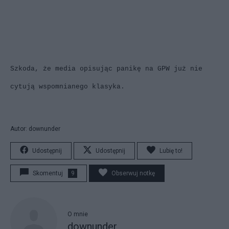
Szkoda, że media opisując panikę na GPW już nie
cytują wspomnianego klasyka.
Autor: downunder
Udostępnij
Udostępnij
Lubię to!
Skomentuj
9
Obserwuj notkę
O mnie
downunder