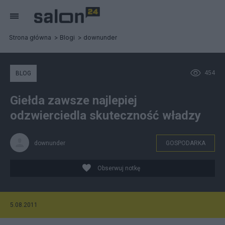
Strona główna
Blogi
downunder
454
BLOG
Giełda zawsze najlepiej
odzwierciedla skuteczność władzy
downunder
GOSPODARKA
Obserwuj notkę
5.08.2011