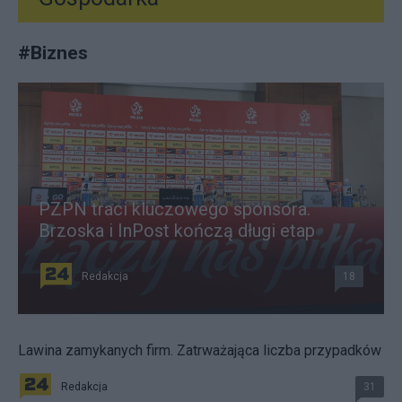
#
Biznes
PZPN traci kluczowego sponsora.
Brzoska i InPost kończą długi etap
Redakcja
18
Lawina zamykanych firm. Zatrważająca liczba przypadków
Redakcja
31