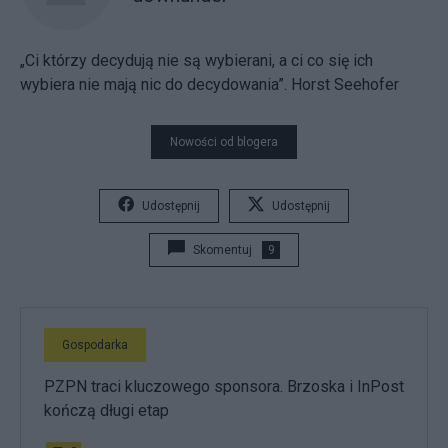
„Ci którzy decydują nie są wybierani, a ci co się ich
wybiera nie mają nic do decydowania”. Horst Seehofer
Nowości od blogera
Udostępnij
Udostępnij
Skomentuj
9
Gospodarka
PZPN traci kluczowego sponsora. Brzoska i InPost
kończą długi etap