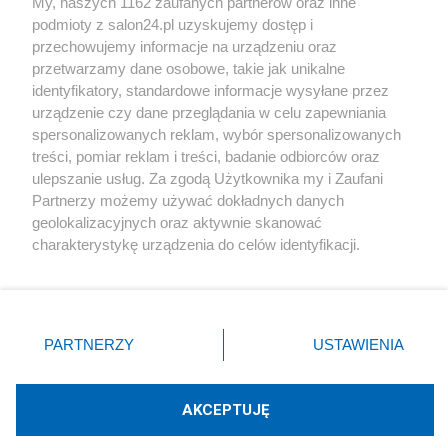
My, naszych 1162 zaufanych partnerów oraz inne
podmioty z salon24.pl uzyskujemy dostęp i
Społeczeństwo
przechowujemy informacje na urządzeniu oraz
przetwarzamy dane osobowe, takie jak unikalne
Kultura
identyfikatory, standardowe informacje wysyłane przez
urządzenie czy dane przeglądania w celu zapewniania
spersonalizowanych reklam, wybór spersonalizowanych
treści, pomiar reklam i treści, badanie odbiorców oraz
ulepszanie usług. Za zgodą Użytkownika my i Zaufani
X
Facebook
Instagram
Youtube
Partnerzy możemy używać dokładnych danych
geolokalizacyjnych oraz aktywnie skanować
charakterystykę urządzenia do celów identyfikacji.
Web Content Media sp. z o. o. © 2022
Ponieważ cenimy Twoją prywatność, prosimy o zgodę na
korzystanie z tych technologii poprzez kliknięcie
„Akceptuję”. Zgoda jest dobrowolna i zawsze możesz ją
Pomoc
O nas
Praca
Reklama
Kontakt
zmienić/wycofać klikając przycisk ustawień prywatności
PARTNERZY
USTAWIENIA
znajdujący się w lewym dolnym rogu strony
. Niektóre
rodzaje przetwarzania danych nie wymagają zgody
użytkownika, ale masz prawo sprzeciwić się takiemu
AKCEPTUJĘ
przetwarzaniu. Preferencje będą miały zastosowania tylko
Technologię dostarcza:
W3media.pl
na tej witrynie.