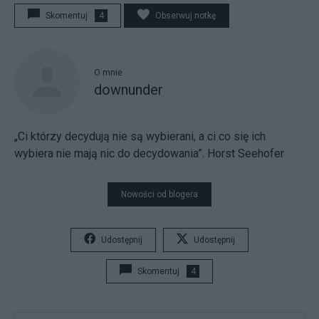
Skomentuj
4
Obserwuj notkę
O mnie
downunder
„Ci którzy decydują nie są wybierani, a ci co się ich
wybiera nie mają nic do decydowania”. Horst Seehofer
Nowości od blogera
Udostępnij
Udostępnij
Skomentuj
4