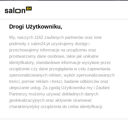
Rozmaitości
Technologie
Drogi Użytkowniku,
Sport
My, naszych 1162 zaufanych partnerów oraz inne
podmioty z salon24.pl uzyskujemy dostęp i
Społeczeństwo
przechowujemy informacje na urządzeniu oraz
przetwarzamy dane osobowe, takie jak unikalne
Kultura
identyfikatory, standardowe informacje wysyłane przez
urządzenie czy dane przeglądania w celu zapewniania
spersonalizowanych reklam, wybór spersonalizowanych
treści, pomiar reklam i treści, badanie odbiorców oraz
ulepszanie usług. Za zgodą Użytkownika my i Zaufani
X
Facebook
Instagram
Youtube
Partnerzy możemy używać dokładnych danych
geolokalizacyjnych oraz aktywnie skanować
charakterystykę urządzenia do celów identyfikacji.
Web Content Media sp. z o. o. © 2022
Ponieważ cenimy Twoją prywatność, prosimy o zgodę na
korzystanie z tych technologii poprzez kliknięcie
„Akceptuję”. Zgoda jest dobrowolna i zawsze możesz ją
Pomoc
O nas
Praca
Reklama
Kontakt