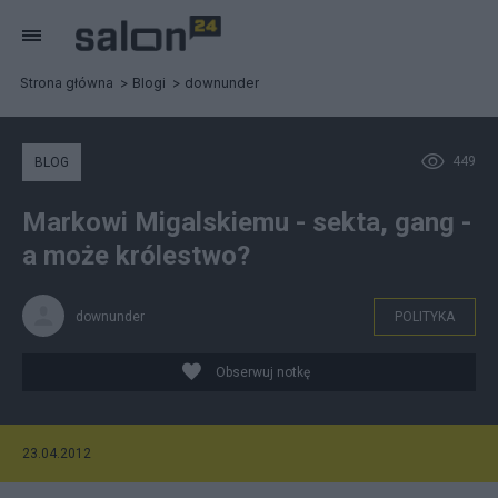
Strona główna
Blogi
downunder
449
BLOG
Markowi Migalskiemu - sekta, gang -
a może królestwo?
downunder
POLITYKA
Obserwuj notkę
23.04.2012