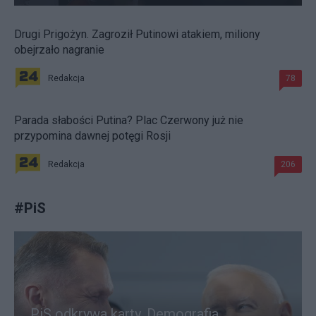
Drugi Prigożyn. Zagroził Putinowi atakiem, miliony
obejrzało nagranie
Redakcja
78
Parada słabości Putina? Plac Czerwony już nie
przypomina dawnej potęgi Rosji
Redakcja
206
#
PiS
PiS odkrywa karty. Demografia,