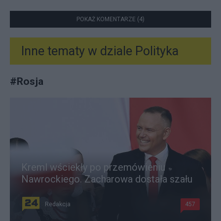
POKAŻ KOMENTARZE (4)
Inne tematy w dziale
Polityka
#
Rosja
Kreml wściekły po przemówieniu
Nawrockiego. Zacharowa dostała szału
Redakcja
457