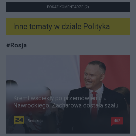
POKAŻ KOMENTARZE (2)
Inne tematy w dziale
Polityka
#
Rosja
Kreml wściekły po przemówieniu
Nawrockiego. Zacharowa dostała szału
Redakcja
402