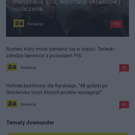
mieszkania, ETS, deportacje Ukraińców i
rozliczenia
Redakcja
198
Rozłam, który może zamienić się w sojusz. Terlecki
zdradza tajemnice z posiedzeń PiS
Redakcja
89
Hofman bezlitosny dla Kurskiego. "48 godzin po
Smoleńsku liczył, których posłów wyciągnąć"
Redakcja
85
Tematy downunder