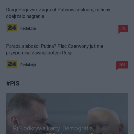
Drugi Prigożyn. Zagroził Putinowi atakiem, miliony
obejrzało nagranie
Redakcja
78
Parada słabości Putina? Plac Czerwony już nie
przypomina dawnej potęgi Rosji
Redakcja
206
#
PiS
PiS odkrywa karty. Demografia,