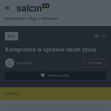
Strona główna
Blogi
downunder
193
BLOG
Kompromis w sprawie okien życia
downunder
POLITYKA
Obserwuj notkę
5.12.2012