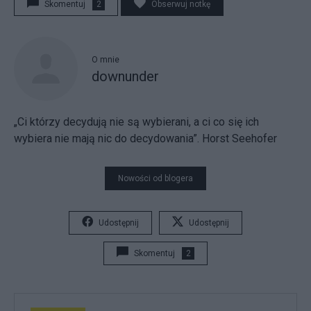
Skomentuj
2
Obserwuj notkę
O mnie
downunder
„Ci którzy decydują nie są wybierani, a ci co się ich
wybiera nie mają nic do decydowania”. Horst Seehofer
Nowości od blogera
Udostępnij
Udostępnij
Skomentuj
2