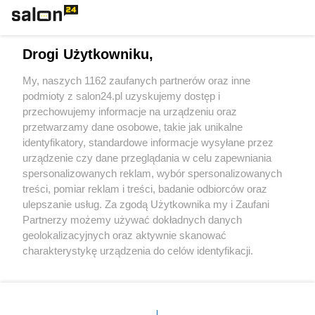
Technologie
Drogi Użytkowniku,
Sport
My, naszych 1162 zaufanych partnerów oraz inne
podmioty z salon24.pl uzyskujemy dostęp i
Społeczeństwo
przechowujemy informacje na urządzeniu oraz
przetwarzamy dane osobowe, takie jak unikalne
Kultura
identyfikatory, standardowe informacje wysyłane przez
urządzenie czy dane przeglądania w celu zapewniania
spersonalizowanych reklam, wybór spersonalizowanych
treści, pomiar reklam i treści, badanie odbiorców oraz
ulepszanie usług. Za zgodą Użytkownika my i Zaufani
X
Facebook
Instagram
Youtube
Partnerzy możemy używać dokładnych danych
geolokalizacyjnych oraz aktywnie skanować
charakterystykę urządzenia do celów identyfikacji.
Web Content Media sp. z o. o. © 2022
Ponieważ cenimy Twoją prywatność, prosimy o zgodę na
korzystanie z tych technologii poprzez kliknięcie
„Akceptuję”. Zgoda jest dobrowolna i zawsze możesz ją
Pomoc
O nas
Praca
Reklama
Kontakt
zmienić/wycofać klikając przycisk ustawień prywatności