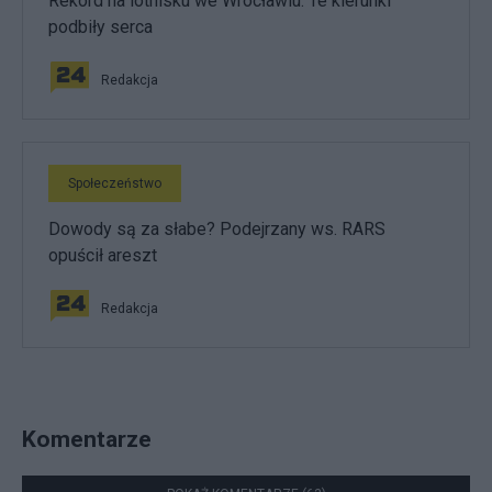
Rekord na lotnisku we Wrocławiu. Te kierunki
podbiły serca
Redakcja
Społeczeństwo
Dowody są za słabe? Podejrzany ws. RARS
opuścił areszt
Redakcja
Komentarze