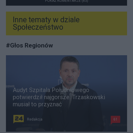
POKAŻ KOMENTARZE (63)
Inne tematy w dziale
Społeczeństwo
#
Głos Regionów
Audyt Szpitala Południowego
potwierdził najgorsze. Trzaskowski
musiał to przyznać
Redakcja
61