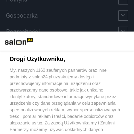
Gospodarka
Rozmaitości
Technologie
Drogi Użytkowniku,
Sport
My, naszych 1160 zaufanych partnerów oraz inne
podmioty z salon24.pl uzyskujemy dostęp i
Społeczeństwo
przechowujemy informacje na urządzeniu oraz
przetwarzamy dane osobowe, takie jak unikalne
Kultura
identyfikatory, standardowe informacje wysyłane przez
urządzenie czy dane przeglądania w celu zapewniania
spersonalizowanych reklam, wybór spersonalizowanych
treści, pomiar reklam i treści, badanie odbiorców oraz
ulepszanie usług. Za zgodą Użytkownika my i Zaufani
X
Facebook
Instagram
Youtube
Partnerzy możemy używać dokładnych danych