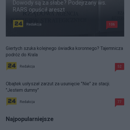
Dowody są za słabe? Podejrzany ws.
RARS opuścił areszt
Redakcja
106
Giertych szuka kolejnego świadka koronnego? Tajemnicza
podróż do Krala
Redakcja
52
Obajtek usłyszał zarzut za usunięcie "Nie" ze stacji.
"Jestem dumny"
Redakcja
77
Najpopularniejsze