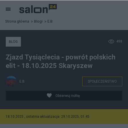
Strona główna
Blogi
E.B
498
BLOG
Zjazd Tysiąclecia - powrót polskich
elit - 18.10.2025 Skaryszew
E.B
SPOŁECZEŃSTWO
Obserwuj notkę
18.10.2025 , ostatnia aktualizacja: 29.10.2025, 01:45