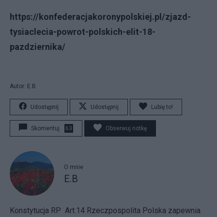
https://konfederacjakoronypolskiej.pl/zjazd-
tysiaclecia-powrot-polskich-elit-18-
pazdziernika/
Autor: E.B
Udostępnij
Udostępnij
Lubię to!
Skomentuj
63
Obserwuj notkę
O mnie
E.B
Konstytucja RP Art.14 Rzeczpospolita Polska zapewnia