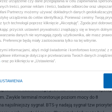
przez urządzenie czy dane przeglądania w celu zapewniania sperson
ych treści, pomiar reklam i treści, badanie odbiorców oraz ulepszan
fani Partnerzy możemy używać dokładnych danych geolokalizacyjn
znaczonego granicą LAC-u
tykę urządzenia do celów identyfikacji. Ponieważ cenimy Twoją pry
z tych technologii poprzez kliknięcie „Akceptuję”. Zgoda jest dobro
ysłanie Location Update (zwykle co jedną, dwie godziny
ikając przycisk ustawień prywatności znajdujący się w lewym dolny
etwarzania danych nie wymagają zgody użytkownika, ale masz prawo 
. Preferencje będą miały zastosowania tylko na tej witrynie.
ji - sieć otrzymuje informację że terminal nie będzie j
szymi informacjami, abyś mógł świadomie i komfortowo korzystać z
gółowe informacje dotyczące przetwarzania Twoich danych znajdzi
s
oraz po kliknięciu w „Ustawienia”.
USTAWIENIA
ować do ostatniego przekaźnika sieci w której był
ą, terminal szuka innego przekaźnika sieci macierzystej
łem. Zwykle terminal monitoruje poziom mocy do 8
a najsilniejszy sygnał. BTS-y nadają sygnał tzw prioryte