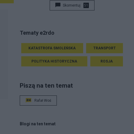
Skomentuj
51
Tematy e2rdo
KATASTROFA SMOLEŃSKA
TRANSPORT
POLITYKA HISTORYCZNA
ROSJA
Piszą na ten temat
Rafał Woś
Blogi na ten temat