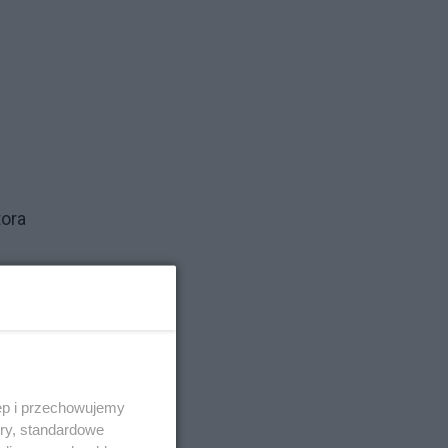
tora
ęp i przechowujemy
ory, standardowe