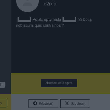
e2rdo
▐▄▄▄▄▌Polak, optymista▐▄▄▄▄▌ Si Deus
nobiscum, quis contra nos ?
Nowości od blogera
51
G
Udostępnij
Udostępnij