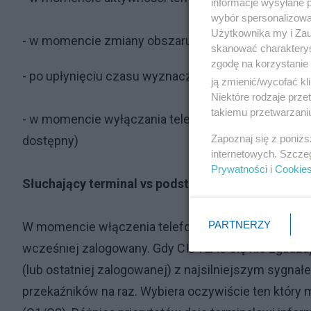
informacje wysyłane 
wybór spersonalizowan
Użytkownika my i Zau
- w momencie zmiany obszaru przywoławczego wy
skanować charakterys
zgodę na korzystanie 
- po upłynięciu czasu wyznaczonego przez sieć na w
ją zmienić/wycofać kl
Niektóre rodzaje prz
takiemu przetwarzaniu
- w momencie wyłączania telefonu (tzw odłożenie ses
Zapoznaj się z poniż
dostępny)
internetowych. Szcze
Prywatności
i
Cookie
Słuchający terminal vs podstępny przekaźnik:
PARTNERZY
W momencie włączenia telefonu próbuje się on zalog
wcześniej zalogowany. Gdy CID i LAC się nie zgadzaj
(lub ostatniej zalogowanej) z najsilniejszym sygna
przekaźników na raz. Wybiera oczywiście ten który m