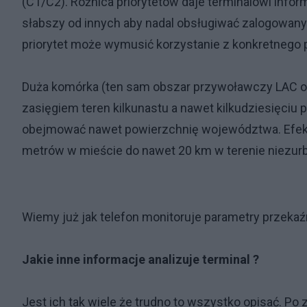
(C1/C2). Różnica priorytetów daje terminalowi inf
słabszy od innych aby nadal obsługiwać zalogowany 
priorytet może wymusić korzystanie z konkretnego 
Duża komórka (ten sam obszar przywoławczy LAC o
zasięgiem teren kilkunastu a nawet kilkudziesięci
obejmować nawet powierzchnię województwa. Efekty
metrów w mieście do nawet 20 km w terenie niezu
Wiemy już jak telefon monitoruje parametry przekaźn
Jakie inne informacje analizuje terminal ?
Jest ich tak wiele że trudno to wszystko opisać. Po 