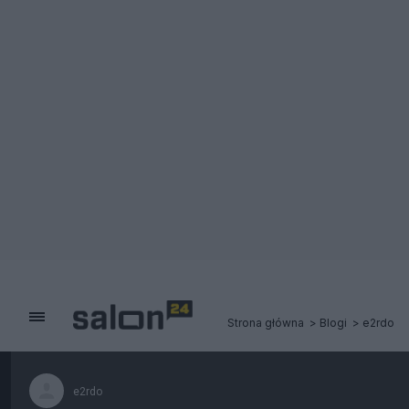
Strona główna
Blogi
e2rdo
e2rdo