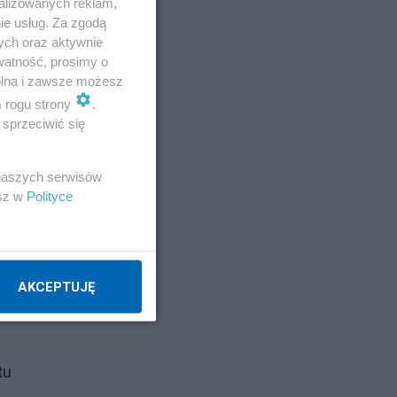
alizowanych reklam,
ie usług. Za zgodą
ych oraz aktywnie
watność, prosimy o
wolna i zawsze możesz
)
m rogu strony
.
sprzeciwić się
uż
 naszych serwisów
esz w
Polityce
AKCEPTUJĘ
tu