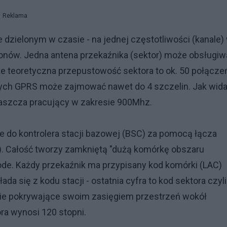
Reklama
e dzielonym w czasie - na jednej częstotliwości (kanale)
fonów. Jedna antena przekaźnika (sektor) może obsługiw
że teoretyczna przepustowość sektora to ok. 50 połącze
nych GPRS może zajmować nawet do 4 szczelin. Jak wid
właszcza pracujący w zakresie 900Mhz.
e do kontrolera stacji bazowej (BSC) za pomocą łącza
na). Całość tworzy zamkniętą "dużą komórkę obszaru
de. Każdy przekaźnik ma przypisany kod komórki (LAC)
kłada się z kodu stacji - ostatnia cyfra to kod sektora czyli
lnie pokrywające swoim zasięgiem przestrzeń wokół
ra wynosi 120 stopni.