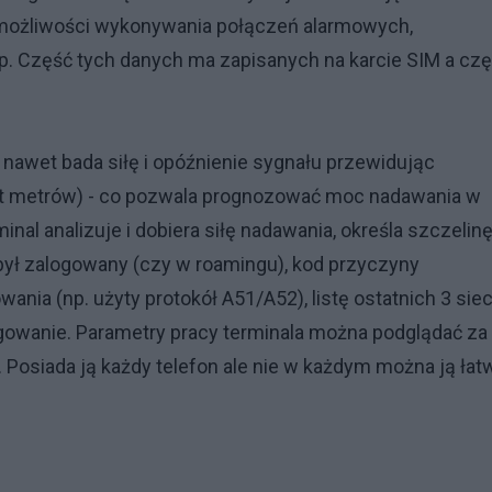
), możliwości wykonywania połączeń alarmowych,
. Część tych danych ma zapisanych na karcie SIM a cz
 nawet bada siłę i opóźnienie sygnału przewidując
set metrów) - co pozwala prognozować moc nadawania w
al analizuje i dobiera siłę nadawania, określa szczelin
 był zalogowany (czy w roamingu), kod przyczyny
nia (np. użyty protokół A51/A52), listę ostatnich 3 siec
ogowanie. Parametry pracy terminala można podglądać za
. Posiada ją każdy telefon ale nie w każdym można ją łat