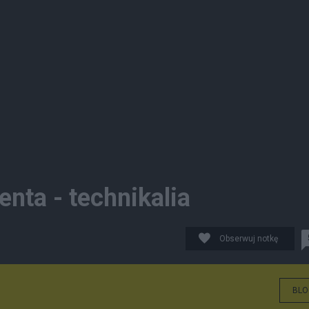
nta - technikalia
Obserwuj notkę
BLO