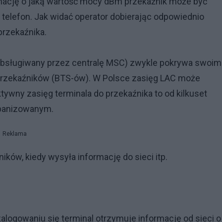
ormację o jaką wartość mocy dBm przekaźnik może być
telefon. Jak widać operator dobierając odpowiednio
przekaźnika.
bsługiwany przez centralę MSC) zwykle pokrywa swoim
u przekaźników (BTS-ów). W Polsce zasięg LAC może
wny zasięg terminala do przekaźnika to od kilkuset
rbanizowanym.
Reklama
ików, kiedy wysyła informację do sieci itp.
zalogowaniu się terminal otrzymuje informację od sieci o