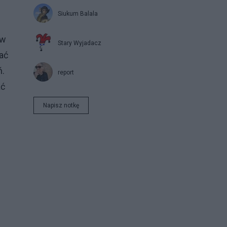
Siukum Balala
 w
Stary Wyjadacz
ać
ń.
report
ać
Napisz notkę