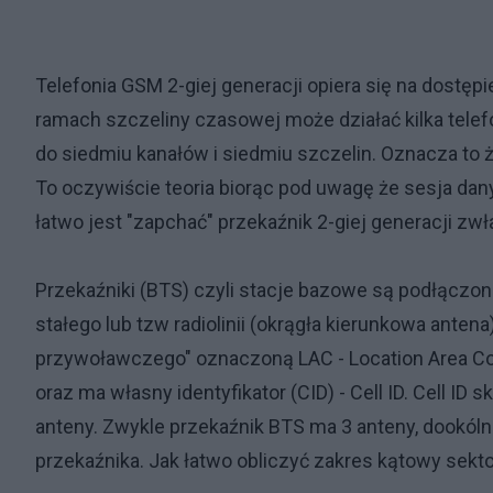
Telefonia GSM 2-giej generacji opiera się na dostępi
ramach szczeliny czasowej może działać kilka tele
do siedmiu kanałów i siedmiu szczelin. Oznacza to 
To oczywiście teoria biorąc pod uwagę że sesja da
łatwo jest "zapchać" przekaźnik 2-giej generacji z
Przekaźniki (BTS) czyli stacje bazowe są podłączon
stałego lub tzw radiolinii (okrągła kierunkowa ante
przywoławczego" oznaczoną LAC - Location Area Co
oraz ma własny identyfikator (CID) - Cell ID. Cell ID s
anteny. Zwykle przekaźnik BTS ma 3 anteny, dookó
przekaźnika. Jak łatwo obliczyć zakres kątowy sekto