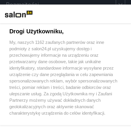
Rozmaitości
Technologie
Drogi Użytkowniku,
Sport
My, naszych 1162 zaufanych partnerów oraz inne
podmioty z salon24.pl uzyskujemy dostęp i
Społeczeństwo
przechowujemy informacje na urządzeniu oraz
przetwarzamy dane osobowe, takie jak unikalne
Kultura
identyfikatory, standardowe informacje wysyłane przez
urządzenie czy dane przeglądania w celu zapewniania
spersonalizowanych reklam, wybór spersonalizowanych
treści, pomiar reklam i treści, badanie odbiorców oraz
ulepszanie usług. Za zgodą Użytkownika my i Zaufani
X
Facebook
Instagram
Youtube
Partnerzy możemy używać dokładnych danych
geolokalizacyjnych oraz aktywnie skanować
charakterystykę urządzenia do celów identyfikacji.
Web Content Media sp. z o. o. © 2022
Ponieważ cenimy Twoją prywatność, prosimy o zgodę na
korzystanie z tych technologii poprzez kliknięcie