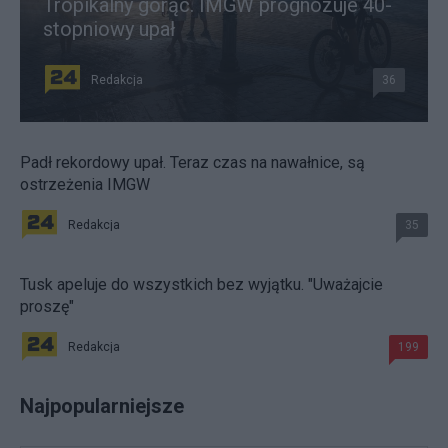
Tropikalny gorąc. IMGW prognozuje 40-
stopniowy upał
Redakcja
36
Padł rekordowy upał. Teraz czas na nawałnice, są
ostrzeżenia IMGW
Redakcja
35
Tusk apeluje do wszystkich bez wyjątku. "Uważajcie
proszę"
Redakcja
199
Najpopularniejsze