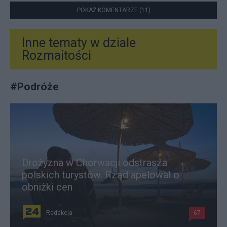
POKAŻ KOMENTARZE (11)
Inne tematy w dziale
Rozmaitości
#
Podróże
Drożyzna w Chorwacji odstrasza
polskich turystów. Rząd apelował o
obniżki cen
Redakcja
67