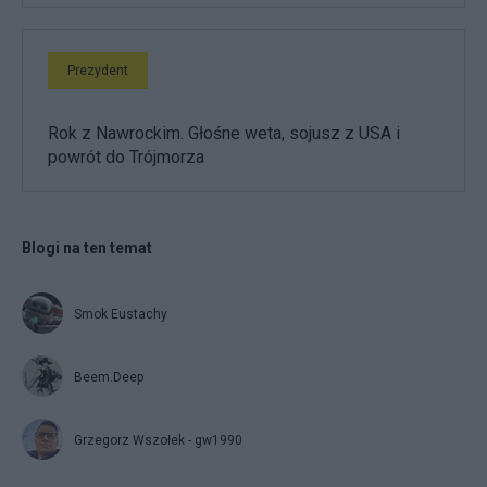
Prezydent
Rok z Nawrockim. Głośne weta, sojusz z USA i
powrót do Trójmorza
Blogi na ten temat
Smok Eustachy
Beem.Deep
Grzegorz Wszołek - gw1990