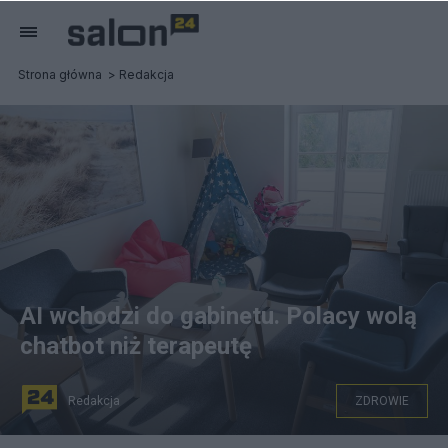
Strona główna
Redakcja
AI wchodzi do gabinetu. Polacy wolą
chatbot niż terapeutę
Redakcja
ZDROWIE
Gabinet psychoterapeutyczny dla dzieci