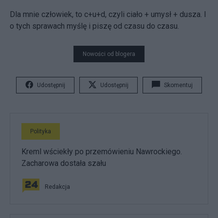
Dla mnie człowiek, to c+u+d, czyli ciało + umysł + dusza. I
o tych sprawach myślę i piszę od czasu do czasu.
Nowości od blogera
Udostępnij
Udostępnij
Skomentuj
Polityka
Kreml wściekły po przemówieniu Nawrockiego.
Zacharowa dostała szału
Redakcja