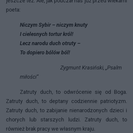
jeszcze też. Ale, jak pouczał nas już przed wiekami
poeta:
Niczym Sybir – niczym knuty
I cielesnych tortur król!
Lecz narodu duch otruty –
To dopiero bólów ból!
Zygmunt Krasiński, „Psalm
miłości”
Zatruty duch, to odwrócenie się od Boga.
Zatruty duch, to deptany codziennie patriotyzm.
Zatruty duch, to zabijanie nienarodzonych dzieci i
chorych lub starszych ludzi. Zatruty duch, to
również brak pracy we własnym kraju.