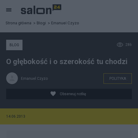
Strona główna
Blogi
Emanuel Czyzo
286
BLOG
O głębokość i o szerokość tu chodzi
Emanuel Czyzo
POLITYKA
Obserwuj notkę
14.06.2013