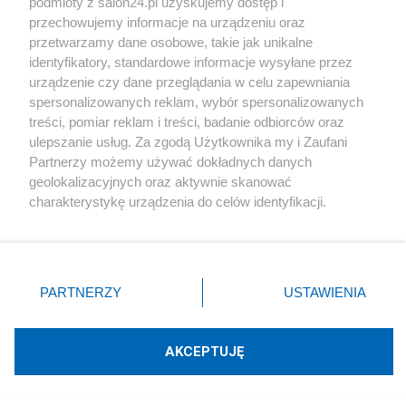
podmioty z salon24.pl uzyskujemy dostęp i
przechowujemy informacje na urządzeniu oraz
Redakcja
89
przetwarzamy dane osobowe, takie jak unikalne
identyfikatory, standardowe informacje wysyłane przez
urządzenie czy dane przeglądania w celu zapewniania
Hofman bezlitosny dla Kurskiego. "48 godzin po
spersonalizowanych reklam, wybór spersonalizowanych
Smoleńsku liczył, których posłów wyciągnąć"
treści, pomiar reklam i treści, badanie odbiorców oraz
ulepszanie usług. Za zgodą Użytkownika my i Zaufani
Redakcja
85
Partnerzy możemy używać dokładnych danych
geolokalizacyjnych oraz aktywnie skanować
Tematy Emanuel Czyzo
charakterystykę urządzenia do celów identyfikacji.
Ponieważ cenimy Twoją prywatność, prosimy o zgodę na
korzystanie z tych technologii poprzez kliknięcie
HISTORIA
NAUKA
„Akceptuję”. Zgoda jest dobrowolna i zawsze możesz ją
zmienić/wycofać klikając przycisk ustawień prywatności
PARTNERZY
USTAWIENIA
Piszą na ten temat
znajdujący się w lewym dolnym rogu strony
. Niektóre
rodzaje przetwarzania danych nie wymagają zgody
użytkownika, ale masz prawo sprzeciwić się takiemu
Rafał Woś
AKCEPTUJĘ
przetwarzaniu. Preferencje będą miały zastosowania tylko
na tej witrynie.