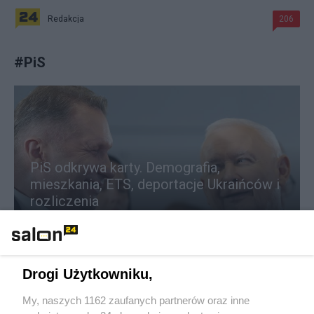
Redakcja
206
#
PiS
PiS odkrywa karty. Demografia,
mieszkania, ETS, deportacje Ukraińców i
rozliczenia
Redakcja
198
Drogi Użytkowniku,
Rozłam, który może zamienić się w sojusz. Terlecki
My, naszych 1162 zaufanych partnerów oraz inne
zdradza tajemnice z posiedzeń PiS