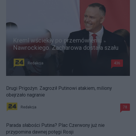
Kreml wściekły po przemówieniu
Nawrockiego. Zacharowa dostała szału
Redakcja
436
Drugi Prigożyn. Zagroził Putinowi atakiem, miliony
obejrzało nagranie
Redakcja
78
Parada słabości Putina? Plac Czerwony już nie
przypomina dawnej potęgi Rosji