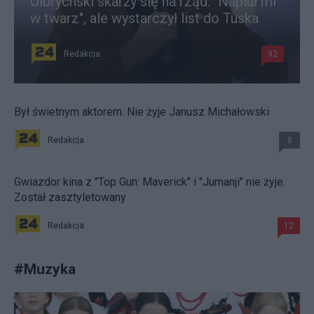
Olbrychski skarży się na rząd. "Napluł mi
w twarz", ale wystarczył list do Tuska
Redakcja
92
Był świetnym aktorem. Nie żyje Janusz Michałowski
Redakcja
8
Gwiazdor kina z "Top Gun: Maverick" i "Jumanji" nie żyje.
Został zasztyletowany
Redakcja
12
#
Muzyka