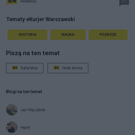
Redakcja
11
Tematy eKurjer Warszawski
HISTORIA
NAUKA
PODRÓŻE
Piszą na ten temat
Rafał Woś
Hirek Wrona
Blogi na ten temat
Jan Filip Libicki
report