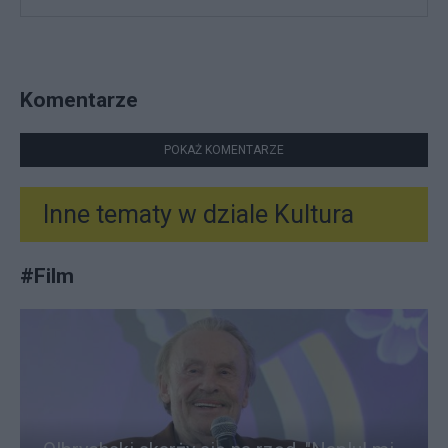
Komentarze
POKAŻ KOMENTARZE
Inne tematy w dziale
Kultura
#
Film