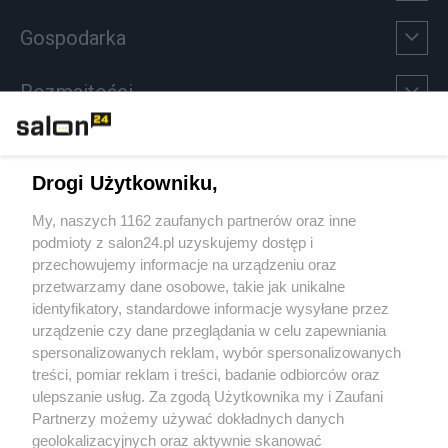
Gospodarka
Rozmaitości
Technologie
Drogi Użytkowniku,
Sport
My, naszych 1162 zaufanych partnerów oraz inne
podmioty z salon24.pl uzyskujemy dostęp i
Społeczeństwo
przechowujemy informacje na urządzeniu oraz
przetwarzamy dane osobowe, takie jak unikalne
Kultura
identyfikatory, standardowe informacje wysyłane przez
urządzenie czy dane przeglądania w celu zapewniania
spersonalizowanych reklam, wybór spersonalizowanych
treści, pomiar reklam i treści, badanie odbiorców oraz
ulepszanie usług. Za zgodą Użytkownika my i Zaufani
X
Facebook
Instagram
Youtube
Partnerzy możemy używać dokładnych danych
geolokalizacyjnych oraz aktywnie skanować