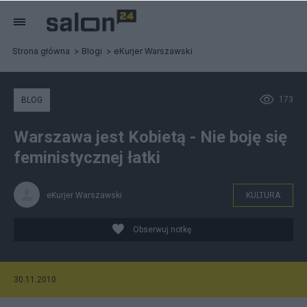
Strona główna
Blogi
eKurjer Warszawski
173
BLOG
Warszawa jest Kobietą - Nie boję się
feministycznej łatki
eKurjer Warszawski
KULTURA
Obserwuj notkę
30.11.2010