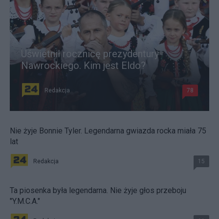
Uświetnił rocznicę prezydentury
Nawrockiego. Kim jest Eldo?
Redakcja
78
Nie żyje Bonnie Tyler. Legendarna gwiazda rocka miała 75
lat
Redakcja
15
Ta piosenka była legendarna. Nie żyje głos przeboju
"Y.M.C.A."