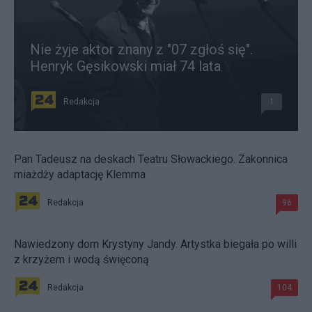
Nie żyje aktor znany z "07 zgłoś się".
Henryk Gęsikowski miał 74 lata
Redakcja
1
Pan Tadeusz na deskach Teatru Słowackiego. Zakonnica
miażdży adaptację Klemma
Redakcja
96
Nawiedzony dom Krystyny Jandy. Artystka biegała po willi
z krzyżem i wodą święconą
Redakcja
104