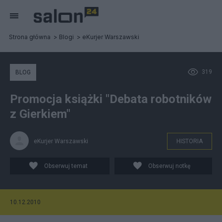
Strona główna
Blogi
eKurjer Warszawski
319
BLOG
Promocja książki "Debata robotników
z Gierkiem"
eKurjer Warszawski
HISTORIA
Obserwuj temat
Obserwuj notkę
10.12.2010