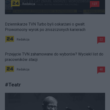
Redakcja
127
Dziennikarze TVN Turbo byli oskarżani o gwałt.
Prowomocny wyrok po zniszczonych karierach
Redakcja
22
Przejęcie TVN zahamowane do wyborów? Wyciekł list do
pracowników stacji
Redakcja
40
#
Teatr