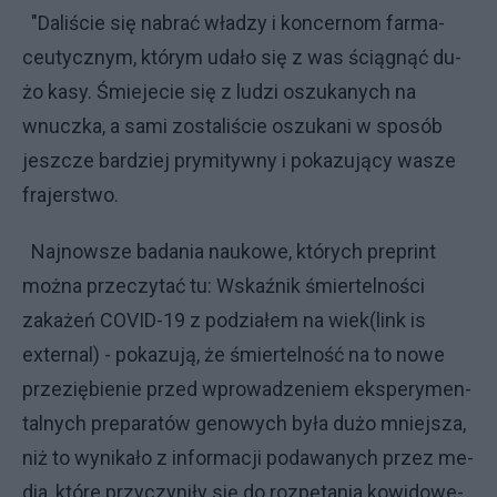
"Da­li­ście się na­brać wła­dzy i kon­cer­nom far­ma­
ceu­tycz­nym, któ­rym uda­ło się z was ścią­gnąć du­
żo ka­sy. Śmie­je­cie się z lu­dzi oszu­ka­ny­ch na
wnucz­ka, a sa­mi zo­sta­li­ście oszu­ka­ni w spo­sób
jesz­cze bar­dziej pry­mi­tyw­ny i po­ka­zu­ją­cy wa­sze
fra­jer­stwo.
Najnowsze badania naukowe, których preprint
można przeczytać tu: Wskaźnik śmiertelności
zakażeń COVID-19 z podziałem na wiek(link is
external) - pokazują, że śmier­tel­no­ść na to no­we
prze­zię­bie­nie przed wpro­wa­dze­niem eks­pe­ry­men­
tal­ny­ch pre­pa­ra­tów ge­no­wy­ch by­ła du­żo mniej­sza,
niż to wy­ni­ka­ło z in­for­ma­cji po­da­wa­ny­ch przez me­
dia, któ­re przy­czy­ni­ły się do roz­pę­ta­nia ko­wi­do­we­