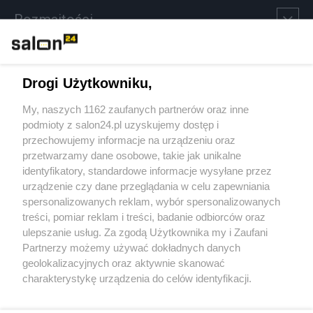
Rozmaitości
Technologie
Drogi Użytkowniku,
Sport
My, naszych 1162 zaufanych partnerów oraz inne
podmioty z salon24.pl uzyskujemy dostęp i
Społeczeństwo
przechowujemy informacje na urządzeniu oraz
przetwarzamy dane osobowe, takie jak unikalne
Kultura
identyfikatory, standardowe informacje wysyłane przez
urządzenie czy dane przeglądania w celu zapewniania
spersonalizowanych reklam, wybór spersonalizowanych
treści, pomiar reklam i treści, badanie odbiorców oraz
ulepszanie usług. Za zgodą Użytkownika my i Zaufani
X
Facebook
Instagram
Youtube
Partnerzy możemy używać dokładnych danych
geolokalizacyjnych oraz aktywnie skanować
charakterystykę urządzenia do celów identyfikacji.
Web Content Media sp. z o. o. © 2022
Ponieważ cenimy Twoją prywatność, prosimy o zgodę na
korzystanie z tych technologii poprzez kliknięcie