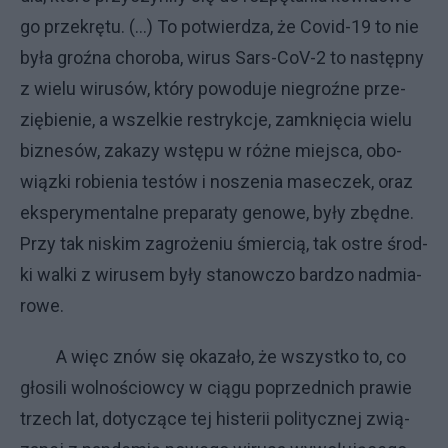
go prze­krę­tu. (...) To po­twier­dza, że Co­vid-19 to nie
by­ła groź­na cho­ro­ba, wi­rus Sars-CoV-2 to na­stęp­ny
z wie­lu wi­ru­sów, któ­ry po­wo­du­je nie­groź­ne prze­
zię­bie­nie, a wszel­kie re­stryk­cje, za­mknię­cia wie­lu
biz­ne­sów, za­ka­zy wstę­pu w róż­ne miej­sca, obo­
wiąz­ki ro­bie­nia te­stów i no­sze­nia ma­se­czek, oraz
eks­pe­ry­men­tal­ne pre­pa­ra­ty ge­no­we, by­ły zbęd­ne.
Przy tak ni­skim za­gro­że­niu śmier­cią, tak ostre środ­
ki wal­ki z wi­ru­sem by­ły sta­now­czo bar­dzo nad­mia­
ro­we.
A więc znów się oka­za­ło, że wszyst­ko to, co
gło­si­li wol­no­ściow­cy w cią­gu po­przed­ni­ch pra­wie
trzech lat, do­ty­czą­ce tej hi­ste­rii po­li­tycz­nej zwią­