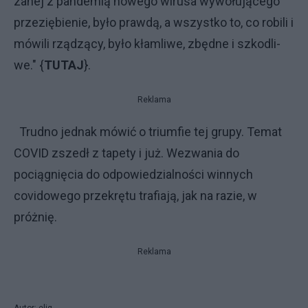
za­nej z pan­de­mią no­we­go wi­ru­sa wy­wo­łu­ją­ce­go
prze­zię­bie­nie, by­ło praw­dą, a wszyst­ko to, co ro­bi­li i
mó­wi­li rzą­dzą­cy, by­ło kłam­li­we, zbęd­ne i szko­dli­
we." {
TUTAJ
}.
Reklama
Trudno jednak mówić o triumfie tej grupy. Temat
COVID zszedł z tapety i już. Wezwania do
pociągnięcia do odpowiedzialności winnych
covidowego przekrętu trafiają, jak na razie, w
próżnię.
Reklama