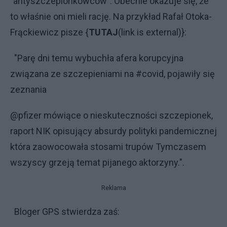
"antyszczepionkowców". Obecnie okazuje się, że
to właśnie oni mieli rację. Na przykład Rafał Otoka-
Frąckiewicz pisze {
TUTAJ
(link is external)}:
"Parę dni temu wybuchła afera korupcyjna
związana ze szczepieniami na #covid, pojawiły się
zeznania
@pfizer mówiące o nieskuteczności szczepionek,
raport NIK opisujący absurdy polityki pandemicznej
która zaowocowała stosami trupów Tymczasem
wszyscy grzeją temat pijanego aktorzyny.".
Reklama
Bloger GPS stwierdza zaś: