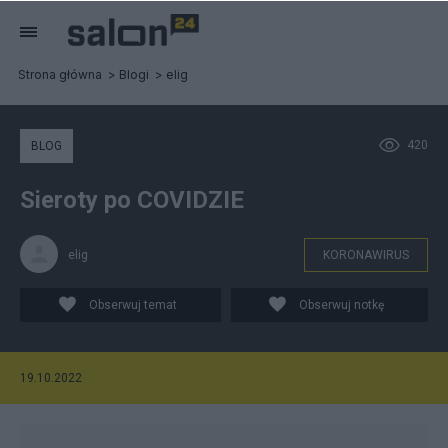
Strona główna
Blogi
elig
420
BLOG
Sieroty po COVIDZIE
elig
KORONAWIRUS
Obserwuj temat
Obserwuj notkę
19.10.2022