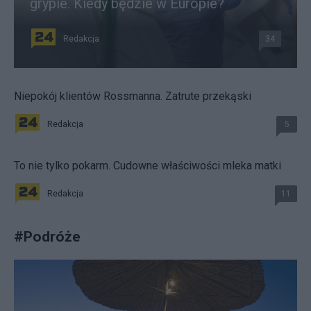
grypie. Kiedy będzie w Europie?
Redakcja
34
Niepokój klientów Rossmanna. Zatrute przekąski
Redakcja
5
To nie tylko pokarm. Cudowne właściwości mleka matki
Redakcja
11
#
Podróże