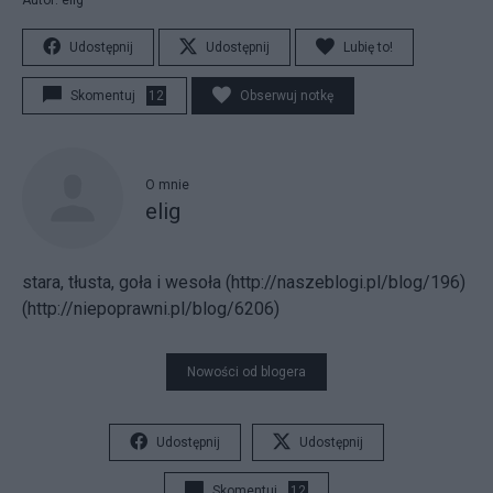
Autor: elig
Udostępnij
Udostępnij
Lubię to!
Skomentuj
12
Obserwuj notkę
O mnie
elig
stara, tłusta, goła i wesoła (http://naszeblogi.pl/blog/196)
(http://niepoprawni.pl/blog/6206)
Nowości od blogera
Udostępnij
Udostępnij
Skomentuj
12