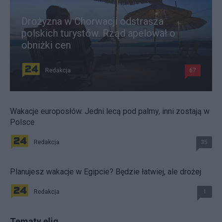
Drożyzna w Chorwacji odstrasza
polskich turystów. Rząd apelował o
obniżki cen
Redakcja
67
Wakacje europosłów. Jedni lecą pod palmy, inni zostają w
Polsce
Redakcja
35
Planujesz wakacje w Egipcie? Będzie łatwiej, ale drożej
Redakcja
1
Tematy elig