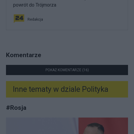
powrót do Trójmorza
Redakcja
Komentarze
POKAŻ KOMENTARZE (16)
Inne tematy w dziale
Polityka
#
Rosja