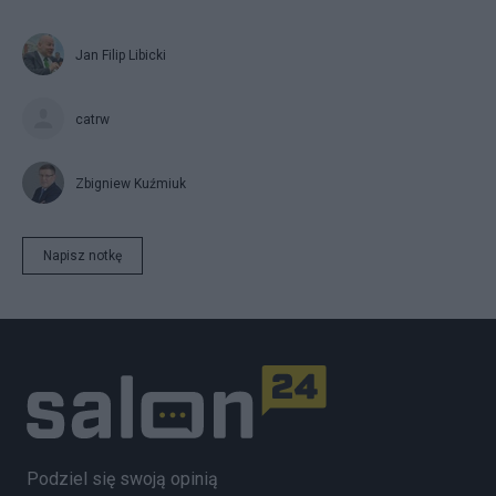
Jan Filip Libicki
catrw
Zbigniew Kuźmiuk
Napisz notkę
Podziel się swoją opinią