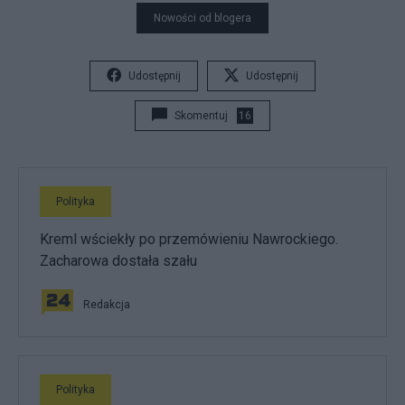
Nowości od blogera
Udostępnij
Udostępnij
Skomentuj
16
Polityka
Kreml wściekły po przemówieniu Nawrockiego.
Zacharowa dostała szału
Redakcja
Polityka