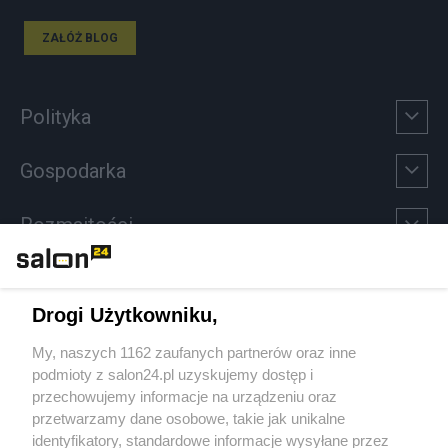
ZAŁÓŻ BLOG
Polityka
Gospodarka
Rozmaitości
Technologie
Drogi Użytkowniku,
Sport
My, naszych 1162 zaufanych partnerów oraz inne
podmioty z salon24.pl uzyskujemy dostęp i
Społeczeństwo
przechowujemy informacje na urządzeniu oraz
przetwarzamy dane osobowe, takie jak unikalne
Kultura
identyfikatory, standardowe informacje wysyłane przez