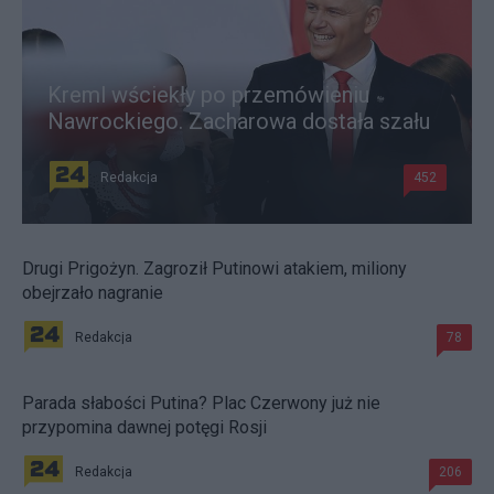
Kreml wściekły po przemówieniu
Nawrockiego. Zacharowa dostała szału
Redakcja
452
Drugi Prigożyn. Zagroził Putinowi atakiem, miliony
obejrzało nagranie
Redakcja
78
Parada słabości Putina? Plac Czerwony już nie
przypomina dawnej potęgi Rosji
Redakcja
206