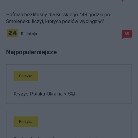
Hofman bezlitosny dla Kurskiego. "48 godzin po
Smoleńsku liczył, których posłów wyciągnąć"
Redakcja
85
Najpopularniejsze
Polityka
Kryzys Polska-Ukraina < S&F
Polityka