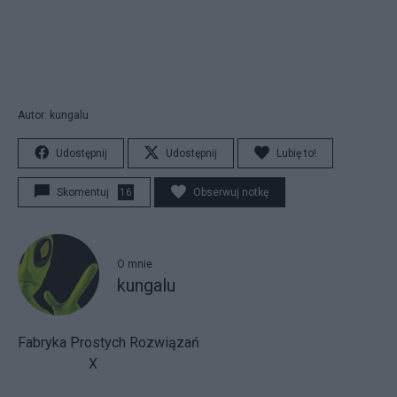
Autor: kungalu
Udostępnij
Udostępnij
Lubię to!
Skomentuj
16
Obserwuj notkę
O mnie
kungalu
Fabryka Prostych Rozwiązań
X