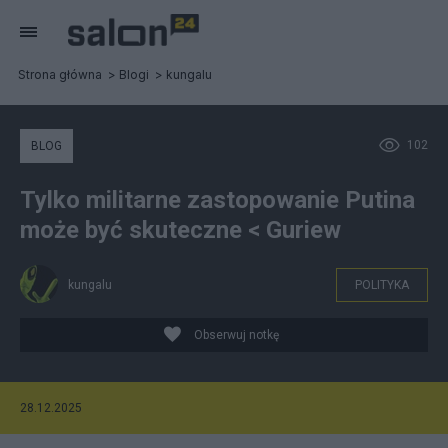
Strona główna
Blogi
kungalu
102
BLOG
Tylko militarne zastopowanie Putina
może być skuteczne < Guriew
kungalu
POLITYKA
Obserwuj notkę
28.12.2025