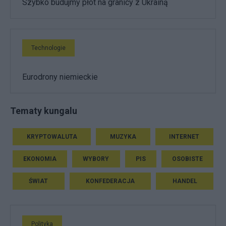
Szybko budujmy płot na granicy z Ukrainą
Technologie
Eurodrony niemieckie
Tematy kungalu
KRYPTOWALUTA
MUZYKA
INTERNET
EKONOMIA
WYBORY
PIS
OSOBISTE
ŚWIAT
KONFEDERACJA
HANDEL
Polityka