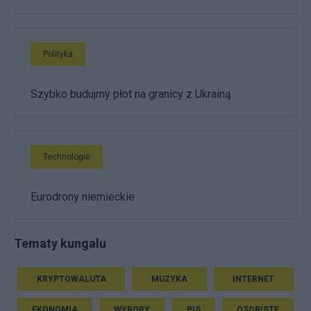
Polityka
Szybko budujmy płot na granicy z Ukrainą
Technologie
Eurodrony niemieckie
Tematy kungalu
KRYPTOWALUTA
MUZYKA
INTERNET
EKONOMIA
WYBORY
PIS
OSOBISTE