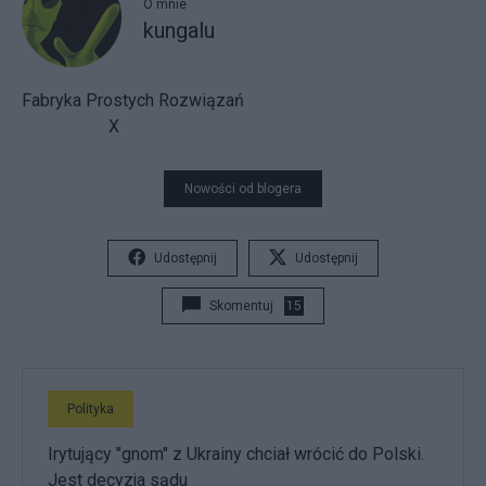
O mnie
kungalu
Fabryka Prostych Rozwiązań
X
Nowości od blogera
Udostępnij
Udostępnij
Skomentuj
15
Polityka
Irytujący "gnom" z Ukrainy chciał wrócić do Polski.
Jest decyzja sądu