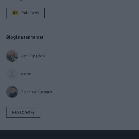
Rafał Woś
Blogi na ten temat
Jan Filip Libicki
catrw
Zbigniew Kuźmiuk
Napisz notkę