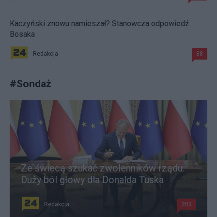
Kaczyński znowu namieszał? Stanowcza odpowiedź
Bosaka
Redakcja
88
#
Sondaż
Ze świecą szukać zwolenników rządu.
Duży ból głowy dla Donalda Tuska
Redakcja
203