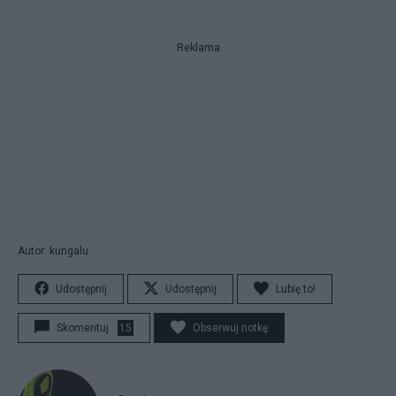
Reklama
Autor: kungalu
Udostępnij
Udostępnij
Lubię to!
Skomentuj
15
Obserwuj notkę