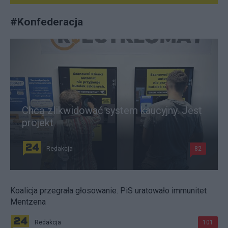
#
Konfederacja
Chcą zlikwidować system kaucyjny. Jest
projekt
Redakcja
82
Koalicja przegrała głosowanie. PiS uratowało immunitet
Mentzena
Redakcja
101