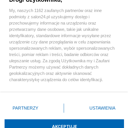
Sport
My, naszych 1162 zaufanych partnerów oraz inne
podmioty z salon24.pl uzyskujemy dostęp i
Społeczeństwo
przechowujemy informacje na urządzeniu oraz
przetwarzamy dane osobowe, takie jak unikalne
Kultura
identyfikatory, standardowe informacje wysyłane przez
urządzenie czy dane przeglądania w celu zapewniania
spersonalizowanych reklam, wybór spersonalizowanych
treści, pomiar reklam i treści, badanie odbiorców oraz
ulepszanie usług. Za zgodą Użytkownika my i Zaufani
X
Facebook
Instagram
Youtube
Partnerzy możemy używać dokładnych danych
geolokalizacyjnych oraz aktywnie skanować
charakterystykę urządzenia do celów identyfikacji.
Web Content Media sp. z o. o. © 2022
Ponieważ cenimy Twoją prywatność, prosimy o zgodę na
korzystanie z tych technologii poprzez kliknięcie
„Akceptuję”. Zgoda jest dobrowolna i zawsze możesz ją
Pomoc
O nas
Praca
Reklama
Kontakt
zmienić/wycofać klikając przycisk ustawień prywatności
PARTNERZY
USTAWIENIA
znajdujący się w lewym dolnym rogu strony
. Niektóre
rodzaje przetwarzania danych nie wymagają zgody
użytkownika, ale masz prawo sprzeciwić się takiemu
AKCEPTUJĘ