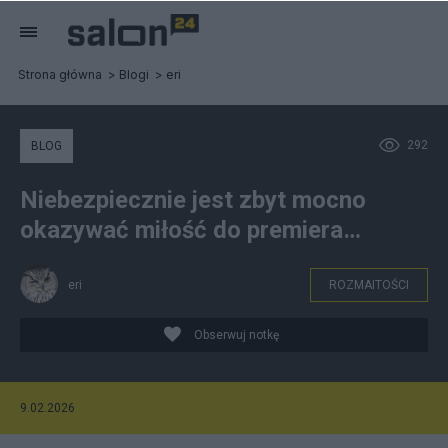
Strona główna
Blogi
eri
292
BLOG
Niebezpiecznie jest zbyt mocno
okazywać miłość do premiera…
eri
ROZMAITOŚCI
Obserwuj notkę
9.02.2026