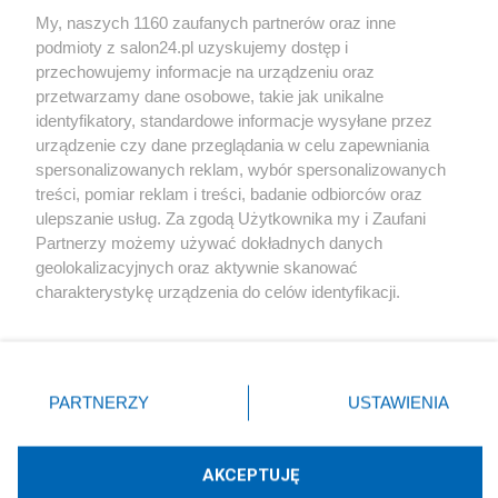
Sport
My, naszych 1160 zaufanych partnerów oraz inne
podmioty z salon24.pl uzyskujemy dostęp i
Społeczeństwo
przechowujemy informacje na urządzeniu oraz
przetwarzamy dane osobowe, takie jak unikalne
Kultura
identyfikatory, standardowe informacje wysyłane przez
urządzenie czy dane przeglądania w celu zapewniania
spersonalizowanych reklam, wybór spersonalizowanych
treści, pomiar reklam i treści, badanie odbiorców oraz
ulepszanie usług. Za zgodą Użytkownika my i Zaufani
X
Facebook
Instagram
Youtube
Partnerzy możemy używać dokładnych danych
geolokalizacyjnych oraz aktywnie skanować
charakterystykę urządzenia do celów identyfikacji.
Web Content Media sp. z o. o. © 2022
Ponieważ cenimy Twoją prywatność, prosimy o zgodę na
korzystanie z tych technologii poprzez kliknięcie
„Akceptuję”. Zgoda jest dobrowolna i zawsze możesz ją
Pomoc
O nas
Praca
Reklama
Kontakt
zmienić/wycofać klikając przycisk ustawień prywatności
PARTNERZY
USTAWIENIA
znajdujący się w lewym dolnym rogu strony
. Niektóre
rodzaje przetwarzania danych nie wymagają zgody
użytkownika, ale masz prawo sprzeciwić się takiemu
AKCEPTUJĘ
przetwarzaniu. Preferencje będą miały zastosowania tylko