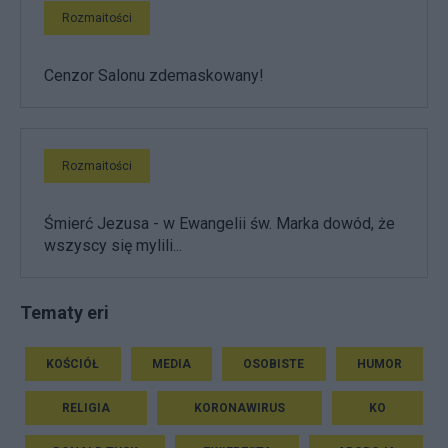
Rozmaitości
Cenzor Salonu zdemaskowany!
Rozmaitości
Śmierć Jezusa - w Ewangelii św. Marka dowód, że
wszyscy się mylili...
Tematy eri
KOŚCIÓŁ
MEDIA
OSOBISTE
HUMOR
RELIGIA
KORONAWIRUS
KO