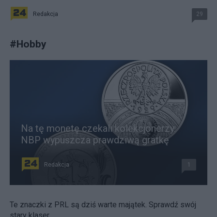
Redakcja
29
#
Hobby
Na tę monetę czekali kolekcjonerzy.
NBP wypuszcza prawdziwą gratkę
Redakcja
1
Te znaczki z PRL są dziś warte majątek. Sprawdź swój
stary klaser