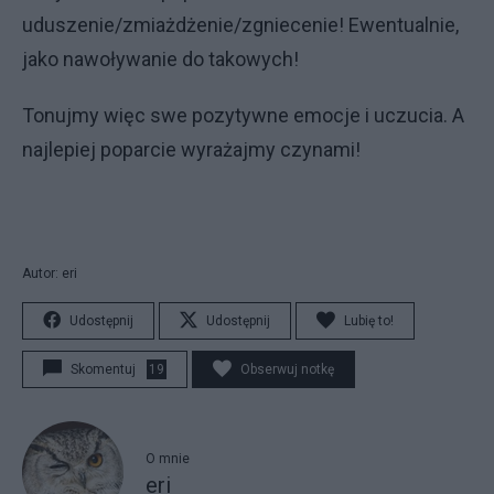
uduszenie/zmiażdżenie/zgniecenie! Ewentualnie,
jako nawoływanie do takowych!
Tonujmy więc swe pozytywne emocje i uczucia. A
najlepiej poparcie wyrażajmy czynami!
Autor: eri
Udostępnij
Udostępnij
Lubię to!
Skomentuj
19
Obserwuj notkę
O mnie
eri