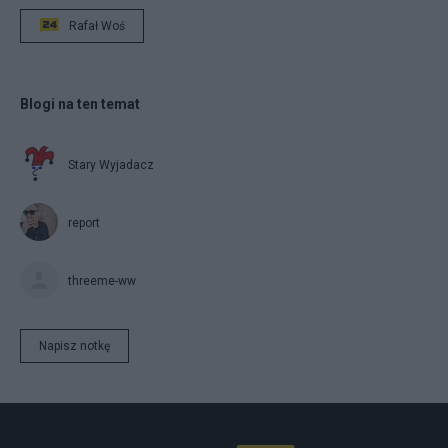
Rafał Woś
Blogi na ten temat
Stary Wyjadacz
report
threeme-ww
Napisz notkę