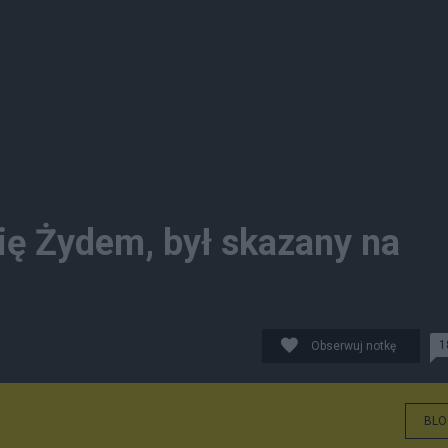
się Żydem, był skazany na
1
Obserwuj notkę
BLO