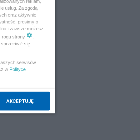
alizowanych reklam,
ie usług. Za zgodą
ych oraz aktywnie
Beszad
watność, prosimy o
wolna i zawsze możesz
jerzynowak
m rogu strony
.
sprzeciwić się
Napisz notkę
 naszych serwisów
esz w
Polityce
est
AKCEPTUJĘ