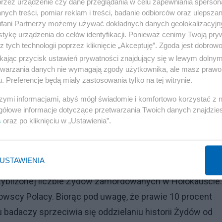
przez urządzenie czy dane przeglądania w celu zapewniania sperson
iał w wywiadzie telefonicznym. "A główną siłą pociągową
ych treści, pomiar reklam i treści, badanie odbiorców oraz ulepszan
yzm".
fani Partnerzy możemy używać dokładnych danych geolokalizacyjn
tykę urządzenia do celów identyfikacji. Ponieważ cenimy Twoją pry
z tych technologii poprzez kliknięcie „Akceptuję”. Zgoda jest dobro
Reklama
ikając przycisk ustawień prywatności znajdujący się w lewym dolny
a, jak twierdzą, subtelnie i fałszywie zrównuje polskie i
etwarzania danych nie wymagają zgody użytkownika, ale masz prawo 
. Preferencje będą miały zastosowania tylko na tej witrynie.
szymi informacjami, abyś mógł świadomie i komfortowo korzystać z
śmierć. W przypadku Polaków tak nie było" - powiedział
gółowe informacje dotyczące przetwarzania Twoich danych znajdzi
s
oraz po kliknięciu w „Ustawienia”.
storycznego w Warszawie.
wojny zginęło 6 milionów polskich obywateli - liczba ta j
USTAWIENIA
ierpienia, przez niektórych badaczy uważana za
zybliżonej liczbie Żydów zamordowanych w Holokauście.
ydowscy Polacy. Biorąc pod uwagę, że prawie 10 procent
u badaczy sprzeciwia się oddzielaniu historii Żydów od