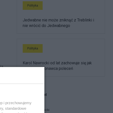
Polityka
Jedwabne nie może zniknąć z Treblinki i
nie wrócić do Jedwabnego
Polityka
.
Karol Nawrocki od lat zachowuje się jak
ia.
partyjny wykonawca poleceń
atę
Blogi na ten temat
ęp i przechowujemy
wie
ory, standardowe
Jan Filip Libicki