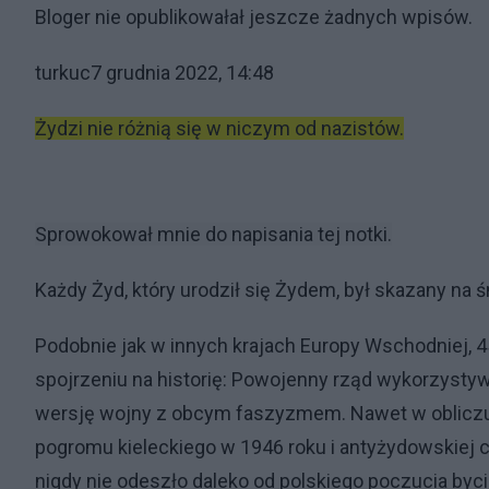
Bloger nie opublikowałał jeszcze żadnych wpisów.
turkuc7 grudnia 2022, 14:48
Żydzi nie różnią się w niczym od nazistów.
Sprowokował mnie do napisania tej notki.
Każdy Żyd, który urodził się Żydem, był skazany na ś
Podobnie jak w innych krajach Europy Wschodniej, 
spojrzeniu na historię: Powojenny rząd wykorzysty
wersję wojny z obcym faszyzmem. Nawet w obliczu 
pogromu kieleckiego w 1946 roku i antyżydowskiej c
nigdy nie odeszło daleko od polskiego poczucia bycia