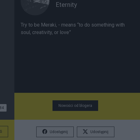
Eternity
Try to be Meraki, - means “to do something with
soul, creativity, or love”
Nowości od blogera
84
G
Udostępnij
Udostępnij