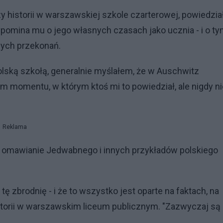
y historii w warszawskiej szkole czarterowej, powiedział
ypomina mu o jego własnych czasach jako ucznia - i o ty
nych przekonań.
polską szkołą, generalnie myślałem, że w Auschwitz
am momentu, w którym ktoś mi to powiedział, ale nigdy ni
Reklama
 omawianie Jedwabnego i innych przykładów polskiego
 tę zbrodnię - i że to wszystko jest oparte na faktach, na
historii w warszawskim liceum publicznym. "Zazwyczaj są