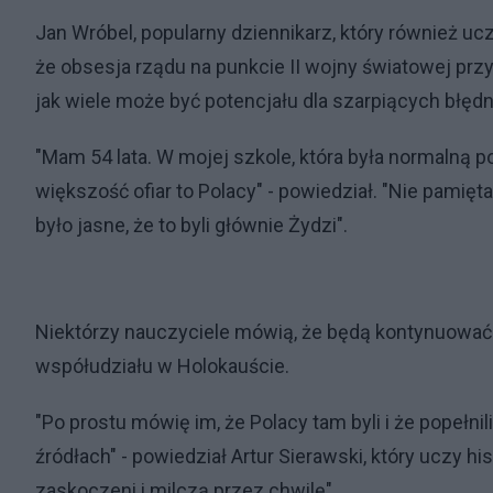
Jan Wróbel, popularny dziennikarz, który również ucz
że obsesja rządu na punkcie II wojny światowej prz
jak wiele może być potencjału dla szarpiących błęd
"Mam 54 lata. W mojej szkole, która była normalną 
większość ofiar to Polacy" - powiedział. "Nie pamięt
było jasne, że to byli głównie Żydzi".
Niektórzy nauczyciele mówią, że będą kontynuować
współudziału w Holokauście.
"Po prostu mówię im, że Polacy tam byli i że popełnili
źródłach" - powiedział Artur Sierawski, który uczy 
zaskoczeni i milczą przez chwilę".