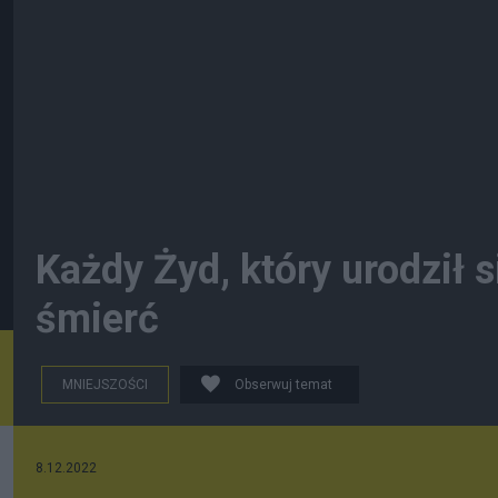
Każdy Żyd, który urodził 
śmierć
MNIEJSZOŚCI
Obserwuj temat
8.12.2022