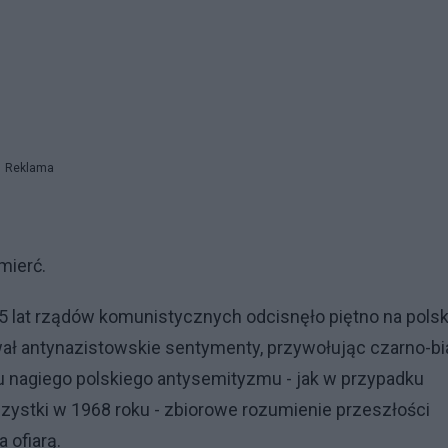
Reklama
mierć.
45 lat rządów komunistycznych odcisnęło piętno na pols
wał antynazistowskie sentymenty, przywołując czarno-bi
nagiego polskiego antysemityzmu - jak w przypadku
zystki w 1968 roku - zbiorowe rozumienie przeszłości
 ofiarą.