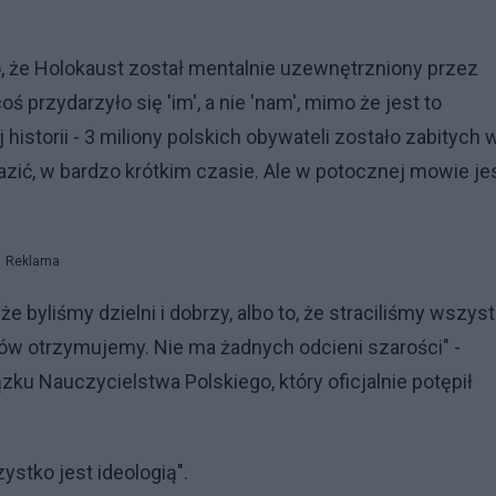
, że Holokaust został mentalnie uzewnętrzniony przez
ś przydarzyło się 'im', a nie 'nam', mimo że jest to
istorii - 3 miliony polskich obywateli zostało zabitych 
azić, w bardzo krótkim czasie. Ale w potocznej mowie je
Reklama
e byliśmy dzielni i dobrzy, albo to, że straciliśmy wszys
ów otrzymujemy. Nie ma żadnych odcieni szarości" -
ku Nauczycielstwa Polskiego, który oficjalnie potępił
stko jest ideologią".