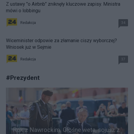
Z ustawy "o Airbnb" zniknęły kluczowe zapisy. Ministra
mówi o lobbingu
Redakcja
34
Wiceminister odpowie za złamanie ciszy wyborczej?
Wniosek już w Sejmie
Redakcja
37
#
Prezydent
Rok z Nawrockim. Głośne weta, sojusz z