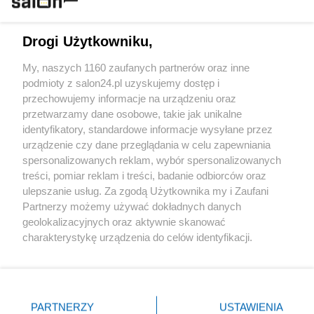
Technologie
Drogi Użytkowniku,
Sport
My, naszych 1160 zaufanych partnerów oraz inne
podmioty z salon24.pl uzyskujemy dostęp i
Społeczeństwo
przechowujemy informacje na urządzeniu oraz
przetwarzamy dane osobowe, takie jak unikalne
Kultura
identyfikatory, standardowe informacje wysyłane przez
urządzenie czy dane przeglądania w celu zapewniania
spersonalizowanych reklam, wybór spersonalizowanych
treści, pomiar reklam i treści, badanie odbiorców oraz
ulepszanie usług. Za zgodą Użytkownika my i Zaufani
X
Facebook
Instagram
Youtube
Partnerzy możemy używać dokładnych danych
geolokalizacyjnych oraz aktywnie skanować
charakterystykę urządzenia do celów identyfikacji.
Web Content Media sp. z o. o. © 2022
Ponieważ cenimy Twoją prywatność, prosimy o zgodę na
korzystanie z tych technologii poprzez kliknięcie
„Akceptuję”. Zgoda jest dobrowolna i zawsze możesz ją
Pomoc
O nas
Praca
Reklama
Kontakt
zmienić/wycofać klikając przycisk ustawień prywatności
PARTNERZY
USTAWIENIA