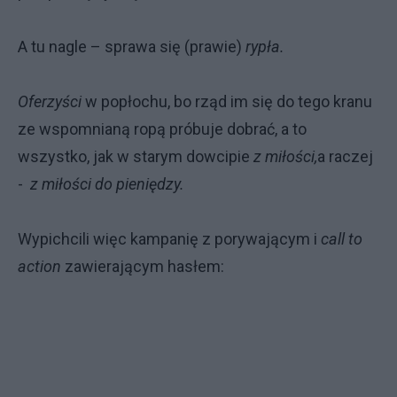
A tu nagle – sprawa się (prawie)
rypła.
Oferzyści
w popłochu, bo rząd im się do tego kranu
ze wspomnianą ropą próbuje dobrać, a to
wszystko, jak w starym dowcipie
z miłości,
a raczej
-
z miłości do pieniędzy.
Wypichcili więc kampanię z porywającym i
call to
action
zawierającym hasłem: