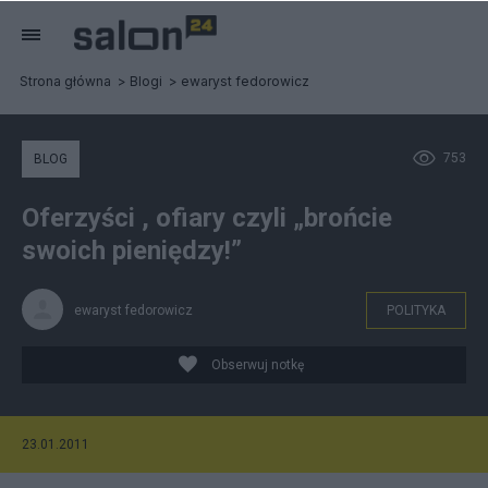
Strona główna
Blogi
ewaryst fedorowicz
753
BLOG
Oferzyści , ofiary czyli „brońcie
swoich pieniędzy!”
ewaryst fedorowicz
POLITYKA
Obserwuj notkę
23.01.2011