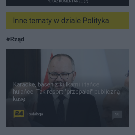
POKAŻ KOMENTARZE (7)
Inne tematy w dziale
Polityka
#
Rząd
Karaoke, basen z kulkami i tańce
hulańce. Tak resort "przepalał" publiczną
kasę
Redakcja
50