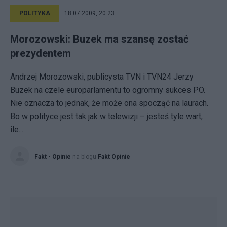
POLITYKA
18.07.2009, 20:23
Morozowski: Buzek ma szansę zostać
prezydentem
Andrzej Morozowski, publicysta TVN i TVN24 Jerzy
Buzek na czele europarlamentu to ogromny sukces PO.
Nie oznacza to jednak, że może ona spocząć na laurach.
Bo w polityce jest tak jak w telewizji – jesteś tyle wart,
ile...
Fakt - Opinie
na blogu
Fakt Opinie