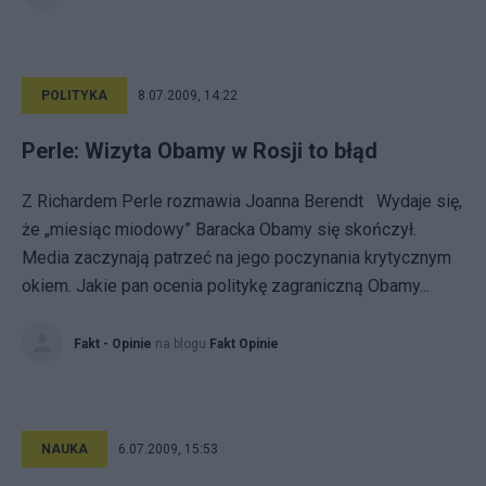
POLITYKA
8.07.2009, 14:22
Perle: Wizyta Obamy w Rosji to błąd
Z Richardem Perle rozmawia Joanna Berendt Wydaje się,
że „miesiąc miodowy” Baracka Obamy się skończył.
Media zaczynają patrzeć na jego poczynania krytycznym
okiem. Jakie pan ocenia politykę zagraniczną Obamy...
Fakt - Opinie
na blogu
Fakt Opinie
NAUKA
6.07.2009, 15:53