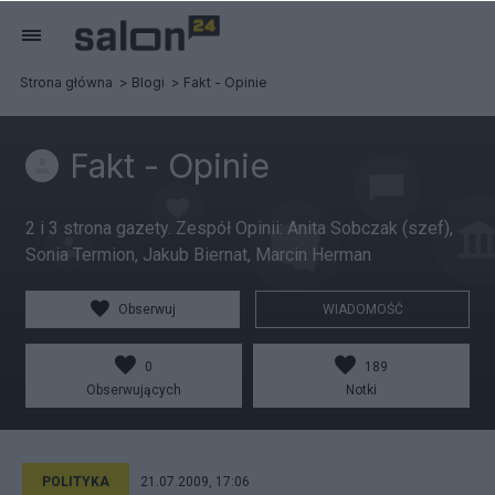
Strona główna
Blogi
Fakt - Opinie
Fakt - Opinie
2 i 3 strona gazety. Zespół Opinii: Anita Sobczak (szef),
Sonia Termion, Jakub Biernat, Marcin Herman
Obserwuj
WIADOMOŚĆ
0
189
Obserwujących
Notki
POLITYKA
21.07.2009, 17:06