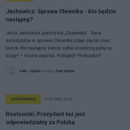
Jachowicz: Sprawa Olewnika - kto będzie
następny?
Jerzy Jachowicz, publicysta „Dziennika” Seria
samobójstw w sprawie Olewnika zdaje się nie mieć
końca. Kto następny założy sobie wisielczą pętlę na
szyję? – można zapytać. Policjant? Prokurator?...
Fakt - Opinie
na blogu
Fakt Opinie
GOSPODARKA
21.07.2009, 00:31
Rostowski: Prezydent też jest
odpowiedzialny za Polskę