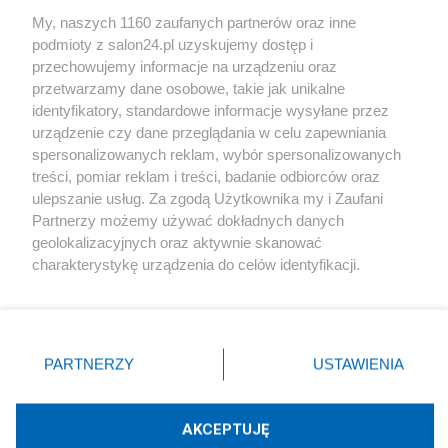
Sport
My, naszych 1160 zaufanych partnerów oraz inne
podmioty z salon24.pl uzyskujemy dostęp i
Społeczeństwo
przechowujemy informacje na urządzeniu oraz
przetwarzamy dane osobowe, takie jak unikalne
Kultura
identyfikatory, standardowe informacje wysyłane przez
urządzenie czy dane przeglądania w celu zapewniania
spersonalizowanych reklam, wybór spersonalizowanych
treści, pomiar reklam i treści, badanie odbiorców oraz
ulepszanie usług. Za zgodą Użytkownika my i Zaufani
X
Facebook
Instagram
Youtube
Partnerzy możemy używać dokładnych danych
geolokalizacyjnych oraz aktywnie skanować
charakterystykę urządzenia do celów identyfikacji.
Web Content Media sp. z o. o. © 2022
Ponieważ cenimy Twoją prywatność, prosimy o zgodę na
korzystanie z tych technologii poprzez kliknięcie
„Akceptuję”. Zgoda jest dobrowolna i zawsze możesz ją
Pomoc
O nas
Praca
Reklama
Kontakt
zmienić/wycofać klikając przycisk ustawień prywatności
PARTNERZY
USTAWIENIA
znajdujący się w lewym dolnym rogu strony
. Niektóre
rodzaje przetwarzania danych nie wymagają zgody
użytkownika, ale masz prawo sprzeciwić się takiemu
AKCEPTUJĘ
przetwarzaniu. Preferencje będą miały zastosowania tylko