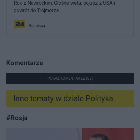
Rok z Nawrockim. Głośne weta, sojusz z USA i
powrót do Trójmorza
Redakcja
Komentarze
POKAŻ KOMENTARZE (53)
Inne tematy w dziale
Polityka
#
Rosja