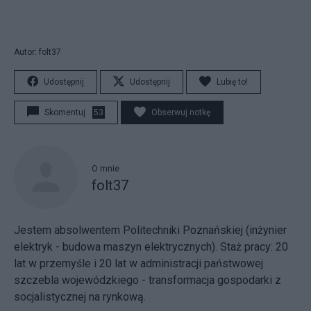
Autor: folt37
Udostępnij
Udostępnij
Lubię to!
Skomentuj
53
Obserwuj notkę
O mnie
folt37
Jestem absolwentem Politechniki Poznańskiej (inżynier
elektryk - budowa maszyn elektrycznych). Staż pracy: 20
lat w przemyśle i 20 lat w administracji państwowej
szczebla wojewódzkiego - transformacja gospodarki z
socjalistycznej na rynkową.