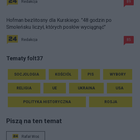
Redakcja
89
Hofman bezlitosny dla Kurskiego. "48 godzin po
Smoleńsku liczył, których posłów wyciągnąć"
Redakcja
85
Tematy folt37
SOCJOLOGIA
KOŚCIÓŁ
PIS
WYBORY
RELIGIA
UE
UKRAINA
USA
POLITYKA HISTORYCZNA
ROSJA
Piszą na ten temat
Rafał Woś