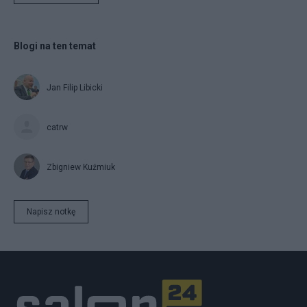
Blogi na ten temat
Jan Filip Libicki
catrw
Zbigniew Kuźmiuk
Napisz notkę