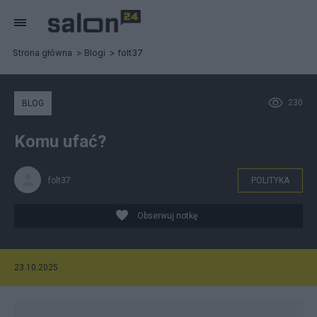
Strona główna
Blogi
folt37
230
BLOG
Komu ufać?
folt37
POLITYKA
Obserwuj notkę
23.10.2025