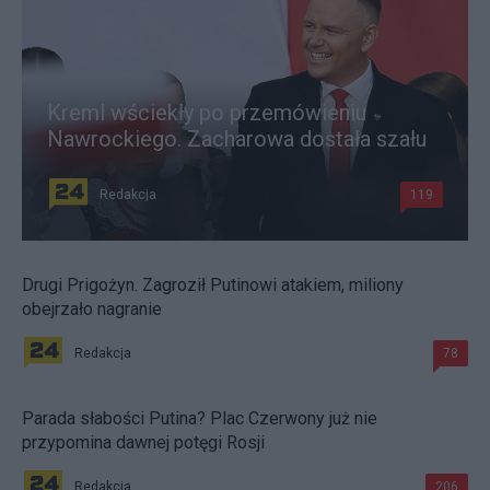
Kreml wściekły po przemówieniu
Nawrockiego. Zacharowa dostała szału
Redakcja
119
Drugi Prigożyn. Zagroził Putinowi atakiem, miliony
obejrzało nagranie
Redakcja
78
Parada słabości Putina? Plac Czerwony już nie
przypomina dawnej potęgi Rosji
Redakcja
206