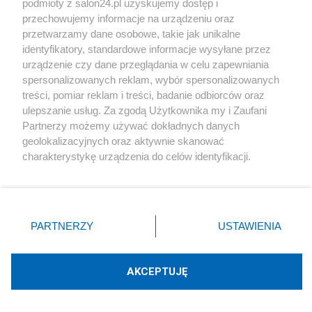
podmioty z salon24.pl uzyskujemy dostęp i
Społeczeństwo
przechowujemy informacje na urządzeniu oraz
przetwarzamy dane osobowe, takie jak unikalne
Kultura
identyfikatory, standardowe informacje wysyłane przez
urządzenie czy dane przeglądania w celu zapewniania
spersonalizowanych reklam, wybór spersonalizowanych
treści, pomiar reklam i treści, badanie odbiorców oraz
ulepszanie usług. Za zgodą Użytkownika my i Zaufani
X
Facebook
Instagram
Youtube
Partnerzy możemy używać dokładnych danych
geolokalizacyjnych oraz aktywnie skanować
charakterystykę urządzenia do celów identyfikacji.
Web Content Media sp. z o. o. © 2022
Ponieważ cenimy Twoją prywatność, prosimy o zgodę na
korzystanie z tych technologii poprzez kliknięcie
„Akceptuję”. Zgoda jest dobrowolna i zawsze możesz ją
Pomoc
O nas
Praca
Reklama
Kontakt
zmienić/wycofać klikając przycisk ustawień prywatności
PARTNERZY
USTAWIENIA
znajdujący się w lewym dolnym rogu strony
. Niektóre
rodzaje przetwarzania danych nie wymagają zgody
użytkownika, ale masz prawo sprzeciwić się takiemu
AKCEPTUJĘ
przetwarzaniu. Preferencje będą miały zastosowania tylko
Technologię dostarcza:
W3media.pl
na tej witrynie.