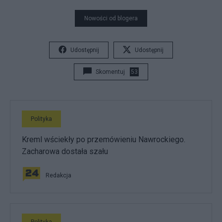
Nowości od blogera
Udostępnij
Udostępnij
Skomentuj
53
Polityka
Kreml wściekły po przemówieniu Nawrockiego.
Zacharowa dostała szału
Redakcja