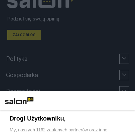
Podziel się swoją opinią
ZAŁÓŻ BLOG
Polityka
Gospodarka
Rozmaitości
Technologie
Drogi Użytkowniku,
Sport
My, naszych 1162 zaufanych partnerów oraz inne