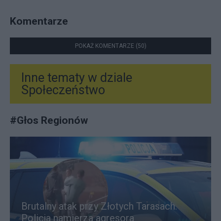
Komentarze
POKAŻ KOMENTARZE (50)
Inne tematy w dziale
Społeczeństwo
#
Głos Regionów
Brutalny atak przy Złotych Tarasach.
Policja namierza agresora