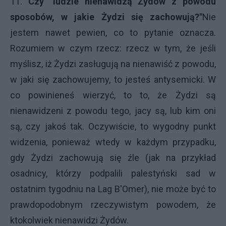
11.
Czy "ludzie nienawidzą Żydów z powodu
sposobów, w jakie Żydzi się zachowują?"
Nie
jestem nawet pewien, co to pytanie oznacza.
Rozumiem w czym rzecz: rzecz w tym, że jeśli
myślisz, iż Żydzi zasługują na nienawiść z powodu,
w jaki się zachowujemy, to jesteś antysemicki. W
co powinieneś wierzyć, to to, że Żydzi są
nienawidzeni z powodu tego, jacy są, lub kim oni
są, czy jakoś tak. Oczywiście, to wygodny punkt
widzenia, ponieważ wtedy w każdym przypadku,
gdy Żydzi zachowują się źle (jak na przykład
osadnicy, którzy podpalili palestyński sad w
ostatnim tygodniu na Lag B'Omer), nie może być to
prawdopodobnym rzeczywistym powodem, że
ktokolwiek nienawidzi Żydów.