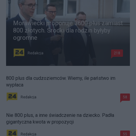
Morawiecki proponuje 3600 plus zamiast
800 złotych. Środki dla rodzin byłyby
ogromne
Redakcja
218
800 plus dla cudzoziemców. Wiemy, ile państwo im
wypłaca
Redakcja
58
Nie 800 plus, a inne świadczenie na dziecko. Padła
gigantyczna kwota w propozycji
Redakcja
55