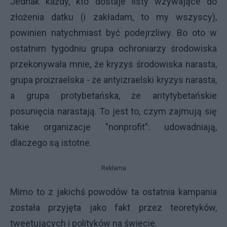
Jednak każdy, kto dostaje listy wzywające do
złożenia datku (i zakładam, to my wszyscy),
powinien natychmiast być podejrzliwy. Bo oto w
ostatnim tygodniu grupa ochroniarzy środowiska
przekonywała mnie, że kryzys środowiska narasta,
grupa proizraelska - że antyizraelski kryzys narasta,
a grupa protybetańska, że antytybetańskie
posunięcia narastają. To jest to, czym zajmują się
takie organizacje "nonprofit": udowadniają,
dlaczego są istotne.
Reklama
Mimo to z jakichś powodów ta ostatnia kampania
została przyjęta jako fakt przez teoretyków,
tweetujących i polityków na świecie.