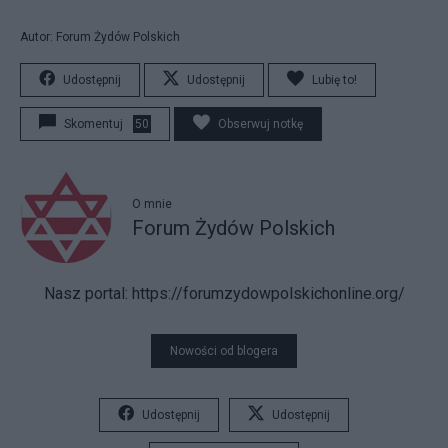
Autor: Forum Żydów Polskich
Udostępnij
Udostępnij
Lubię to!
Skomentuj
50
Obserwuj notkę
O mnie
Forum Żydów Polskich
Nasz portal
: https://forumzydowpolskichonline.org/
Nowości od blogera
Udostępnij
Udostępnij