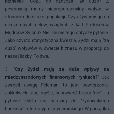
biznesu?
" Cóż... co oznacza "za dużo? Z
pewnością mamy nieproporcjonalny wpływ, w
stosunku do naszej populacji. Czy używamy go do
nikczemnych celów, wziętych z kart Protokołów
Mędrców Syjonu? Nie, ale nie tego dotyczy pytanie.
Jako czysto statystyczna kwestia, Żydzi mają "za
dużo" wpływów w świecie biznesu w proporcji do
naszej liczby. To dwa.
3. "
Czy Żydzi mają za duże wpływy na
międzynarodowych finansowych rynkach?
" Jak
zwrócił uwagę Feldman, to jest powtórzenie.
Jakkolwiek tutaj, myślę, odpowiedź brzmi "nie" - a
pytanie zbliża się bardziej do "żydowskiego
bankiera" - stereotypu antysemickiego. W porządku