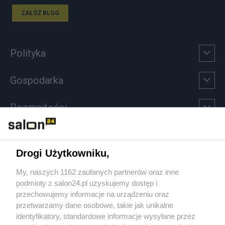
ZAŁÓŻ BLOG
Polityka
Gospodarka
Rozmaitości
Technologie
Drogi Użytkowniku,
Sport
My, naszych 1162 zaufanych partnerów oraz inne
podmioty z salon24.pl uzyskujemy dostęp i
Społeczeństwo
przechowujemy informacje na urządzeniu oraz
przetwarzamy dane osobowe, takie jak unikalne
Kultura
identyfikatory, standardowe informacje wysyłane przez