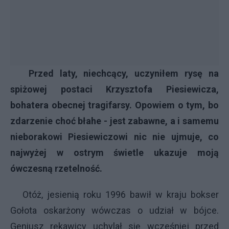
Przed laty, niechcący, uczyniłem rysę na
spiżowej postaci Krzysztofa Piesiewicza,
bohatera obecnej tragifarsy. Opowiem o tym, bo
zdarzenie choć błahe - jest zabawne, a i samemu
nieborakowi Piesiewiczowi nic nie ujmuje, co
najwyżej w ostrym świetle ukazuje moją
ówczesną rzetelność.
Otóż, jesienią roku 1996 bawił w kraju bokser
Gołota oskarżony wówczas o udział w bójce.
Geniusz rękawicy uchylał się wcześniej przed