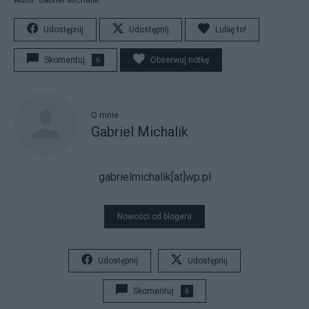
Udostępnij
Udostępnij
Lubię to!
Skomentuj
6
Obserwuj notkę
O mnie
Gabriel Michalik
gabrielmichalik[at]wp.pl
Nowości od blogera
Udostępnij
Udostępnij
Skomentuj
6