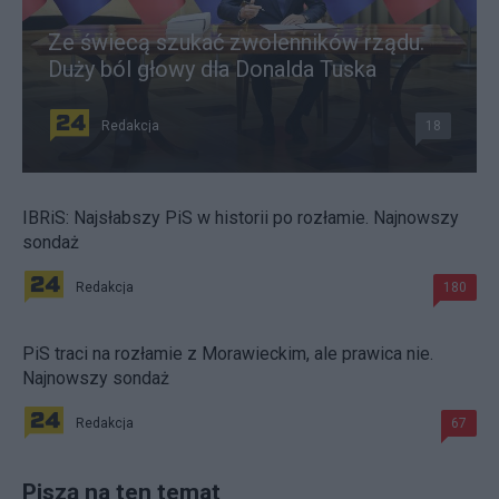
Ze świecą szukać zwolenników rządu.
Duży ból głowy dla Donalda Tuska
Redakcja
18
IBRiS: Najsłabszy PiS w historii po rozłamie. Najnowszy
sondaż
Redakcja
180
PiS traci na rozłamie z Morawieckim, ale prawica nie.
Najnowszy sondaż
Redakcja
67
Piszą na ten temat