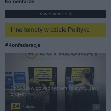
Komentarze
POKAŻ KOMENTARZE (6)
Inne tematy w dziale
Polityka
#
Konfederacja
Chcą zlikwidować system kaucyjny. Jest
projekt
Redakcja
2