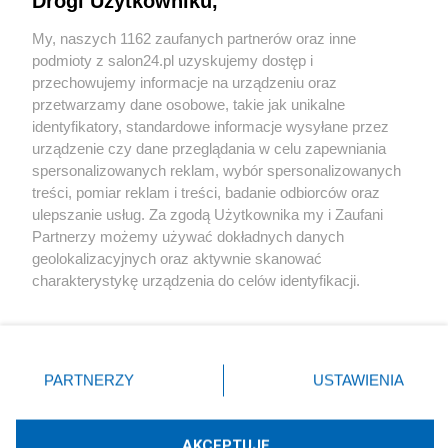
Drogi Użytkowniku,
Sport
My, naszych 1162 zaufanych partnerów oraz inne
podmioty z salon24.pl uzyskujemy dostęp i
Społeczeństwo
przechowujemy informacje na urządzeniu oraz
przetwarzamy dane osobowe, takie jak unikalne
Kultura
identyfikatory, standardowe informacje wysyłane przez
urządzenie czy dane przeglądania w celu zapewniania
spersonalizowanych reklam, wybór spersonalizowanych
treści, pomiar reklam i treści, badanie odbiorców oraz
ulepszanie usług. Za zgodą Użytkownika my i Zaufani
X
Facebook
Instagram
Youtube
Partnerzy możemy używać dokładnych danych
geolokalizacyjnych oraz aktywnie skanować
charakterystykę urządzenia do celów identyfikacji.
Web Content Media sp. z o. o. © 2022
Ponieważ cenimy Twoją prywatność, prosimy o zgodę na
korzystanie z tych technologii poprzez kliknięcie
„Akceptuję”. Zgoda jest dobrowolna i zawsze możesz ją
Pomoc
O nas
Praca
Reklama
Kontakt
zmienić/wycofać klikając przycisk ustawień prywatności
PARTNERZY
USTAWIENIA
znajdujący się w lewym dolnym rogu strony
. Niektóre
rodzaje przetwarzania danych nie wymagają zgody
użytkownika, ale masz prawo sprzeciwić się takiemu
AKCEPTUJĘ