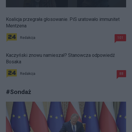
Koalicja przegrała głosowanie. PiS uratowało immunitet
Mentzena
Redakcja
101
Kaczyński znowu namieszał? Stanowcza odpowiedź
Bosaka
Redakcja
88
#
Sondaż