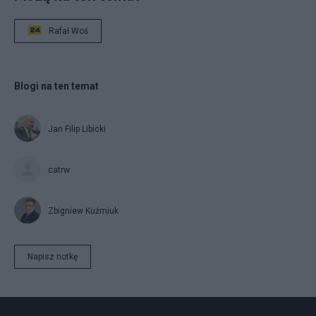
Rafał Woś
Blogi na ten temat
Jan Filip Libicki
catrw
Zbigniew Kuźmiuk
Napisz notkę