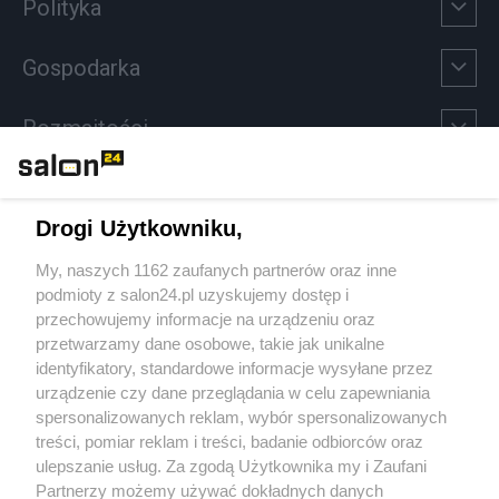
Polityka
Gospodarka
Rozmaitości
Technologie
Drogi Użytkowniku,
Sport
My, naszych 1162 zaufanych partnerów oraz inne
podmioty z salon24.pl uzyskujemy dostęp i
Społeczeństwo
przechowujemy informacje na urządzeniu oraz
przetwarzamy dane osobowe, takie jak unikalne
Kultura
identyfikatory, standardowe informacje wysyłane przez
urządzenie czy dane przeglądania w celu zapewniania
spersonalizowanych reklam, wybór spersonalizowanych
treści, pomiar reklam i treści, badanie odbiorców oraz
ulepszanie usług. Za zgodą Użytkownika my i Zaufani
X
Facebook
Instagram
Youtube
Partnerzy możemy używać dokładnych danych