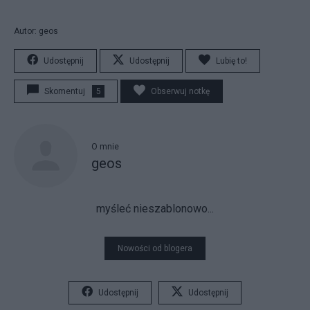
Autor: geos
Udostępnij
Udostępnij
Lubię to!
Skomentuj
5
Obserwuj notkę
O mnie
geos
myśleć nieszablonowo...
Nowości od blogera
Udostępnij
Udostępnij