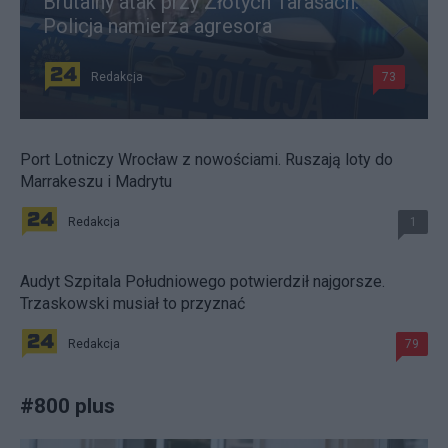
Brutalny atak przy Złotych Tarasach.
Policja namierza agresora
Redakcja
73
Port Lotniczy Wrocław z nowościami. Ruszają loty do
Marrakeszu i Madrytu
Redakcja
1
Audyt Szpitala Południowego potwierdził najgorsze.
Trzaskowski musiał to przyznać
Redakcja
79
#
800 plus