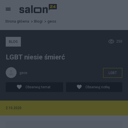
Strona główna
Blogi
geos
250
BLOG
LGBT niesie śmierć
geos
LGBT
Obserwuj temat
Obserwuj notkę
2.10.2020