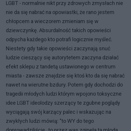
LGBT - normalnie nikt przy zdrowych zmysłach nie
nie da się nabrać na opowiastki, że rano jestem
chłopcem a wieczorem zmieniam się w
dziewczynkę. Absurdalność takich opowieści
odpycha każdego kto potrafi logicznie myśleć.
Niestety gdy takie opowieści zaczynają snuć
ludzie cieszący się autorytetem zaczyna działać
efekt sklepu z tandetą ustawionego w centrum
miasta - zawsze znajdzie się ktoś kto da się nabrać
nawet na wierutne bzdury. Potem gdy dochodzi do
tragedii młodych ludzi którym wpojono toksyczne
idee LGBT ideolodzy szerzący te zgubne poglądy
wyciągają swój karzący palec i wskazując na
zwykłych ludzi mówią: "to WY do tego
doprowadziliście, to przez was zginęła ta młoda