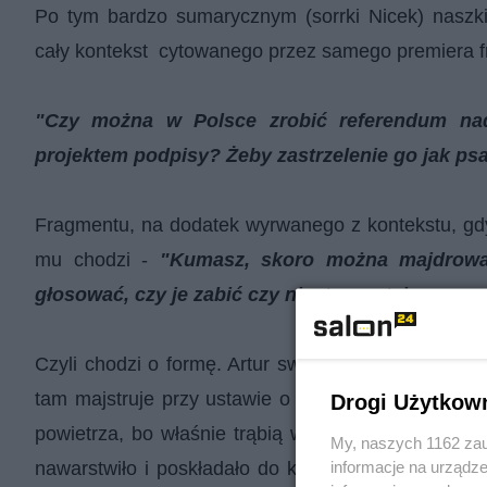
Po tym bardzo sumarycznym (sorrki Nicek) naszki
cały kontekst cytowanego przez samego premiera fr
"Czy można w Polsce zrobić referendum nad 
projektem podpisy? Żeby zastrzelenie go jak psa
Fragmentu, na dodatek wyrwanego z kontekstu, gdyż
mu chodzi -
"Kumasz, skoro można majdrować
głosować, czy je zabić czy nie, to czy tak samo
Czyli chodzi o formę. Artur swoim zwyczajem poje
tam majstruje przy ustawie o poczętych, a jeszcze
Drogi Użytkow
powietrza, bo właśnie trąbią w mediach o zamachu 
My, naszych 1162 zau
informacje na urządze
nawarstwiło i poskładało do kupy, że wyszło z teg