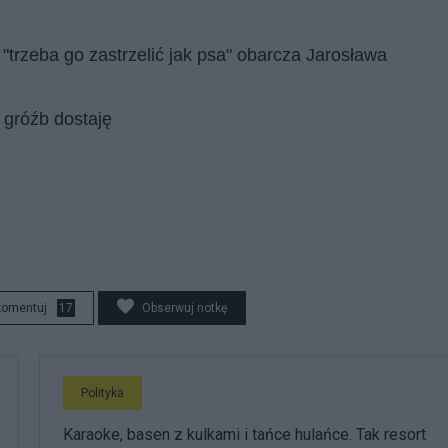
"trzeba go zastrzelić jak psa" obarcza Jarosława
 gróźb dostaję
komentuj
17
Obserwuj notkę
Polityka
Karaoke, basen z kulkami i tańce hulańce. Tak resort