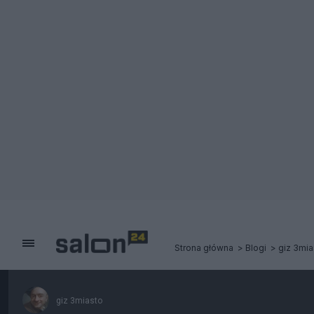
Strona główna
Blogi
giz 3mia
giz 3miasto