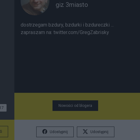
giz 3miasto
dostrzegam bzdury, bzdurki i bzdureczki ...
zapraszam na: twitter.com/GregZabrisky
Nowości od blogera
17
G
Udostępnij
Udostępnij