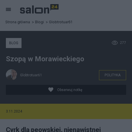
Strona główna
Blogi
Globtrotuar61
277
BLOG
Szopą w Morawieckiego
Globtrotuar61
POLITYKA
Obserwuj notkę
3.11.2024
Cyrk dla peowskiej, nienawistnej