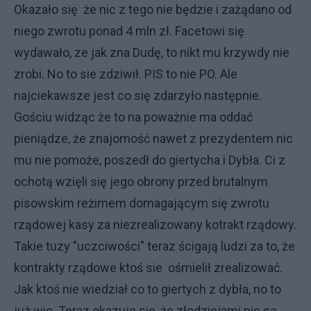
Okazało się że nic z tego nie będzie i zażądano od
niego zwrotu ponad 4 mln zł. Facetowi się
wydawało, ze jak zna Dudę, to nikt mu krzywdy nie
zrobi. No to sie zdziwił. PIS to nie PO. Ale
najciekawsze jest co się zdarzyło następnie.
Gościu widząc że to na poważnie ma oddać
pieniądze, że znajomość nawet z prezydentem nic
mu nie pomoże, poszedł do giertycha i Dybła. Ci z
ochotą wzięli się jego obrony przed brutalnym
pisowskim reżimem domagającym się zwrotu
rządowej kasy za niezrealizowany kotrakt rządowy.
Takie tuzy "uczciwości" teraz ścigają ludzi za to, że
kontrakty rządowe ktoś sie ośmielił zrealizować.
Jak ktoś nie wiedział co to giertych z dybła, no to
już wie. Teraz okazuje się, że złodziejami nie są