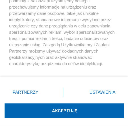
podmioty z salon24.pl uzyskujemy dostęp i
Napisz notkę
przechowujemy informacje na urządzeniu oraz
przetwarzamy dane osobowe, takie jak unikalne
identyfikatory, standardowe informacje wysyłane przez
urządzenie czy dane przeglądania w celu zapewniania
spersonalizowanych reklam, wybór spersonalizowanych
treści, pomiar reklam i treści, badanie odbiorców oraz
ulepszanie usług. Za zgodą Użytkownika my i Zaufani
Partnerzy możemy używać dokładnych danych
geolokalizacyjnych oraz aktywnie skanować
Podziel się swoją opinią
charakterystykę urządzenia do celów identyfikacji.
Ponieważ cenimy Twoją prywatność, prosimy o zgodę na
korzystanie z tych technologii poprzez kliknięcie
ZAŁÓŻ BLOG
„Akceptuję”. Zgoda jest dobrowolna i zawsze możesz ją
zmienić/wycofać klikając przycisk ustawień prywatności
PARTNERZY
USTAWIENIA
znajdujący się w lewym dolnym rogu strony
. Niektóre
Polityka
rodzaje przetwarzania danych nie wymagają zgody
użytkownika, ale masz prawo sprzeciwić się takiemu
AKCEPTUJĘ
Gospodarka
przetwarzaniu. Preferencje będą miały zastosowania tylko
na tej witrynie.