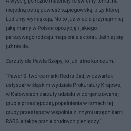
A wyścig po różne materiały to świetny temat na
niejedną ostrą powieść szpiegowską, przy której
Ludlumy wymiękają. No to już wiecie przynajmniej
jaką mamy w Polsce opozycję i jakiego
parszywego rodzaju mają oni elektorat. Jaśniej się
już nie da.
Zarzuty dla Pawła Szopy, to już istne kuriozum.
"Paweł S. twórca marki Red is Bad, w czwartek
usłyszał w śląskim wydziale Prokuratury Krajowej
w Katowicach zarzuty udziału w zorganizowanej
grupie przestępczej, popełnienia w ramach tej
grupy przestępstw wspólnie z innymi urzędnikami
RARS, a także prania brudnych pieniędzy."