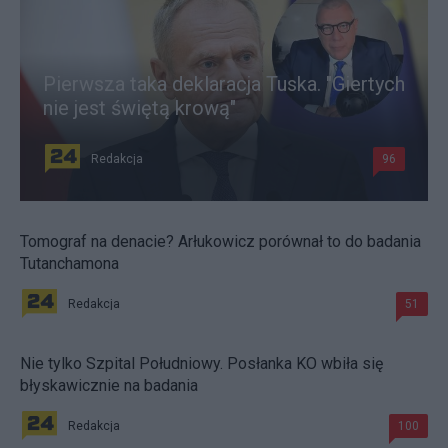
Pierwsza taka deklaracja Tuska. "Giertych
nie jest świętą krową"
Redakcja
96
Tomograf na denacie? Arłukowicz porównał to do badania
Tutanchamona
Redakcja
51
Nie tylko Szpital Południowy. Posłanka KO wbiła się
błyskawicznie na badania
Redakcja
100