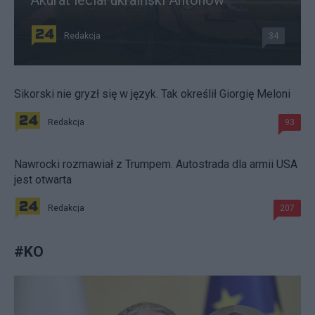
Redakcja
34
Sikorski nie gryzł się w język. Tak określił Giorgię Meloni
Redakcja
93
Nawrocki rozmawiał z Trumpem. Autostrada dla armii USA
jest otwarta
Redakcja
207
#
KO