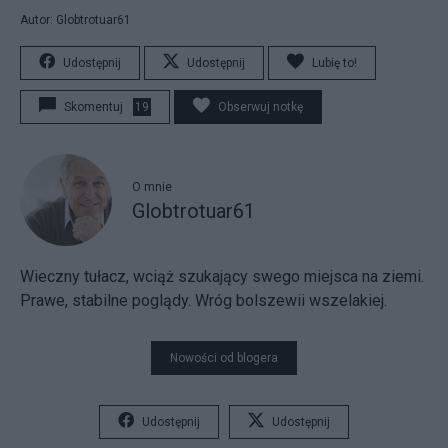
Autor: Globtrotuar61
Udostępnij
Udostępnij
Lubię to!
Skomentuj
19
Obserwuj notkę
O mnie
Globtrotuar61
Wieczny tułacz, wciąż szukający swego miejsca na ziemi.
Prawe, stabilne poglądy. Wróg bolszewii wszelakiej.
Nowości od blogera
Udostępnij
Udostępnij