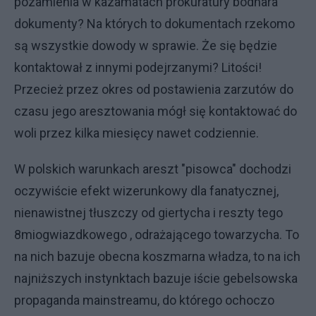
pozamienia w kazamatach prokuratury bodnara
dokumenty? Na których to dokumentach rzekomo
są wszystkie dowody w sprawie. Że się będzie
kontaktował z innymi podejrzanymi? Litości!
Przecież przez okres od postawienia zarzutów do
czasu jego aresztowania mógł się kontaktować do
woli przez kilka miesięcy nawet codziennie.
W polskich warunkach areszt "pisowca" dochodzi
oczywiście efekt wizerunkowy dla fanatycznej,
nienawistnej tłuszczy od giertycha i reszty tego
8miogwiazdkowego , odrażającego towarzycha. To
na nich bazuje obecna koszmarna władza, to na ich
najniższych instynktach bazuje iście gebelsowska
propaganda mainstreamu, do którego ochoczo