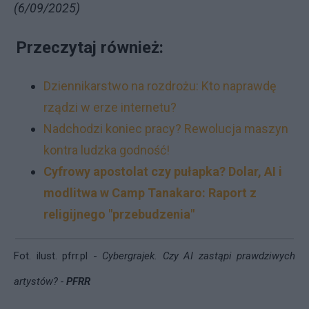
(6/09/2025)
Przeczytaj również:
Dziennikarstwo na rozdrożu: Kto naprawdę
rządzi w erze internetu?
Nadchodzi koniec pracy? Rewolucja maszyn
kontra ludzka godność!
Cyfrowy apostolat czy pułapka? Dolar, AI i
modlitwa w Camp Tanakaro: Raport z
religijnego "przebudzenia"
Fot. ilust.
pfrr.pl -
Cybergrajek. Czy AI zastąpi prawdziwych
artystów? -
PFRR