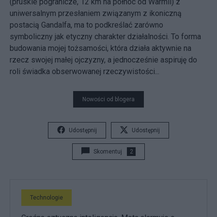
(pruskie pogranicze, 12 km na północ od Warmii) z
uniwersalnym przesłaniem związanym z ikoniczną
postacią Gandalfa, ma to podkreślać zarówno
symboliczny jak etyczny charakter działalności. To forma
budowania mojej tożsamości, która działa aktywnie na
rzecz swojej małej ojczyzny, a jednocześnie aspiruję do
roli świadka obserwowanej rzeczywistości...
Nowości od blogera
Udostępnij
Udostępnij
Skomentuj
2
Technologie