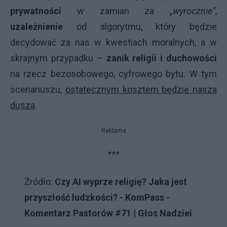
prywatności
w zamian za
„wyrocznie”
,
uzależnienie
od algorytmu, który będzie
decydować za nas w kwestiach moralnych, a w
skrajnym przypadku –
zanik religii i duchowości
na rzecz bezosobowego, cyfrowego bytu. W tym
scenariuszu,
ostatecznym kosztem będzie nasza
dusza
.
Reklama
***
Źródło:
Czy AI wyprze religię? Jaka jest
przyszłość ludzkości? - KomPass -
Komentarz Pastorów #71
|
Głos Nadziei