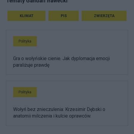
Tematy Gandalf Iławecki
KLIMAT
PIS
ZWIERZĘTA
Polityka
Gra o wołyńskie cienie. Jak dyplomacja emocji
paraliżuje prawdę
Polityka
Wołyń bez znieczulenia: Krzesimir Dębski o
anatomii milczenia i kulcie oprawców.