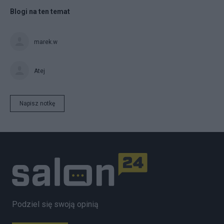
Blogi na ten temat
marek.w
Atej
Napisz notkę
Podziel się swoją opinią