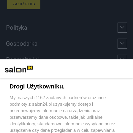
ZAŁÓŻ BLOG
Polityka
Gospodarka
Rozmaitości
Technologie
Drogi Użytkowniku,
Sport
My, naszych 1162 zaufanych partnerów oraz inne
podmioty z salon24.pl uzyskujemy dostęp i
Społeczeństwo
przechowujemy informacje na urządzeniu oraz
przetwarzamy dane osobowe, takie jak unikalne
Kultura
identyfikatory, standardowe informacje wysyłane przez
urządzenie czy dane przeglądania w celu zapewniania