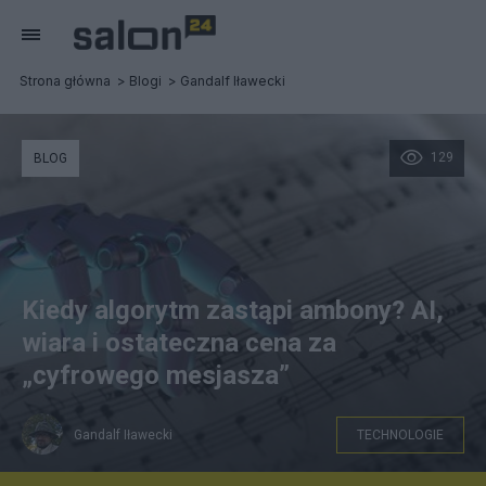
Strona główna
Blogi
Gandalf Iławecki
129
BLOG
Kiedy algorytm zastąpi ambony? AI,
wiara i ostateczna cena za
„cyfrowego mesjasza”
Gandalf Iławecki
TECHNOLOGIE
pfrr.pl