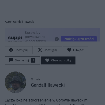
Autor: Gandalf Iławecki
Udostępnij
Udostępnij
Lubię to!
Skomentuj
2
Obserwuj notkę
O mnie
Gandalf Iławecki
Łączę lokalne zakorzenienie w Górowie Iławeckim