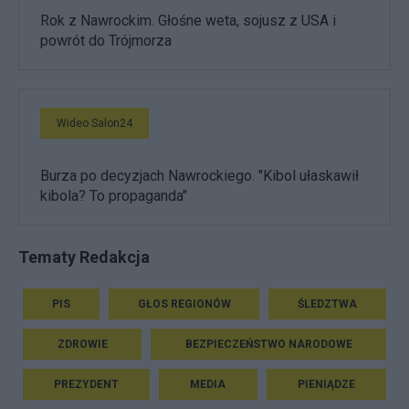
Rok z Nawrockim. Głośne weta, sojusz z USA i
powrót do Trójmorza
Wideo Salon24
Burza po decyzjach Nawrockiego. "Kibol ułaskawił
kibola? To propaganda"
Tematy Redakcja
PIS
GŁOS REGIONÓW
ŚLEDZTWA
ZDROWIE
BEZPIECZEŃSTWO NARODOWE
PREZYDENT
MEDIA
PIENIĄDZE