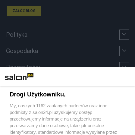
ZAŁÓŻ BLOG
Polityka
Gospodarka
Rozmaitości
Technologie
Drogi Użytkowniku,
Sport
My, naszych 1162 zaufanych partnerów oraz inne
podmioty z salon24.pl uzyskujemy dostęp i
Społeczeństwo
przechowujemy informacje na urządzeniu oraz
przetwarzamy dane osobowe, takie jak unikalne
Kultura
identyfikatory, standardowe informacje wysyłane przez