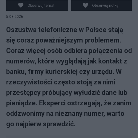
ilustracyjne. fot. Anete Lusina, Pexels
Obserwuj temat
Obserwuj notkę
5.03.2026
Oszustwa telefoniczne w Polsce stają
się coraz poważniejszym problemem.
Coraz więcej osób odbiera połączenia od
numerów, które wyglądają jak kontakt z
banku, firmy kurierskiej czy urzędu. W
rzeczywistości często stoją za nimi
przestępcy próbujący wyłudzić dane lub
pieniądze. Eksperci ostrzegają, że zanim
oddzwonimy na nieznany numer, warto
go najpierw sprawdzić.