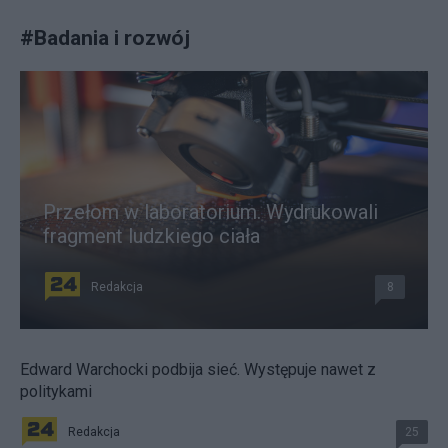
#
Badania i rozwój
Przełom w laboratorium. Wydrukowali
fragment ludzkiego ciała
Redakcja
8
Edward Warchocki podbija sieć. Występuje nawet z
politykami
Redakcja
25