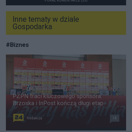
POKAŻ KOMENTARZE (20)
Inne tematy w dziale
Gospodarka
#
Biznes
PZPN traci kluczowego sponsora.
Brzoska i InPost kończą długi etap
Redakcja
18