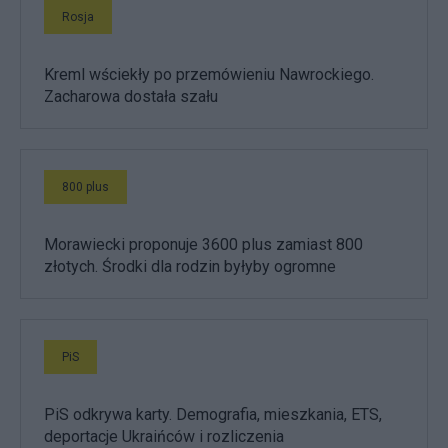
Rosja
Kreml wściekły po przemówieniu Nawrockiego.
Zacharowa dostała szału
800 plus
Morawiecki proponuje 3600 plus zamiast 800
złotych. Środki dla rodzin byłyby ogromne
PiS
PiS odkrywa karty. Demografia, mieszkania, ETS,
deportacje Ukraińców i rozliczenia