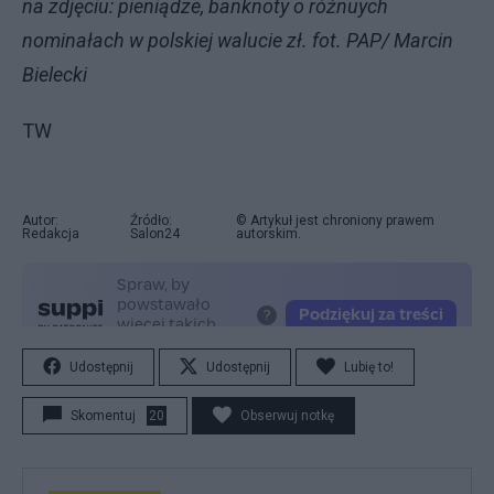
na zdjęciu: pieniądze, banknoty o różnuych
nominałach w polskiej walucie zł. fot. PAP/ Marcin
Bielecki
TW
Autor:
Źródło:
© Artykuł jest chroniony prawem
Redakcja
Salon24
autorskim.
Udostępnij
Udostępnij
Lubię to!
Skomentuj
20
Obserwuj notkę