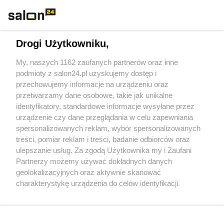
Technologie
Drogi Użytkowniku,
Sport
My, naszych 1162 zaufanych partnerów oraz inne
podmioty z salon24.pl uzyskujemy dostęp i
Społeczeństwo
przechowujemy informacje na urządzeniu oraz
przetwarzamy dane osobowe, takie jak unikalne
Kultura
identyfikatory, standardowe informacje wysyłane przez
urządzenie czy dane przeglądania w celu zapewniania
spersonalizowanych reklam, wybór spersonalizowanych
treści, pomiar reklam i treści, badanie odbiorców oraz
ulepszanie usług. Za zgodą Użytkownika my i Zaufani
X
Facebook
Instagram
Youtube
Partnerzy możemy używać dokładnych danych
geolokalizacyjnych oraz aktywnie skanować
charakterystykę urządzenia do celów identyfikacji.
Web Content Media sp. z o. o. © 2022
Ponieważ cenimy Twoją prywatność, prosimy o zgodę na
korzystanie z tych technologii poprzez kliknięcie
„Akceptuję”. Zgoda jest dobrowolna i zawsze możesz ją
Pomoc
O nas
Praca
Reklama
Kontakt