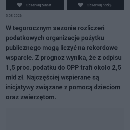
w polskiej walucie zł. fot. PAP/ Marcin Bielecki
Obserwuj temat
Obserwuj notkę
5.03.2026
W tegorocznym sezonie rozliczeń
podatkowych organizacje pożytku
publicznego mogą liczyć na rekordowe
wsparcie. Z prognoz wynika, że z odpisu
1,5 proc. podatku do OPP trafi około 2,5
mld zł. Najczęściej wspierane są
inicjatywy związane z pomocą dzieciom
oraz zwierzętom.