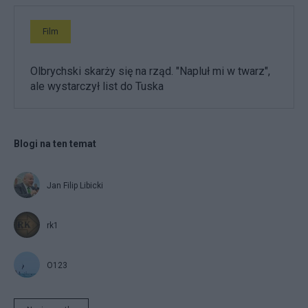
Film
Olbrychski skarży się na rząd. "Napluł mi w twarz",
ale wystarczył list do Tuska
Blogi na ten temat
Jan Filip Libicki
rk1
O123