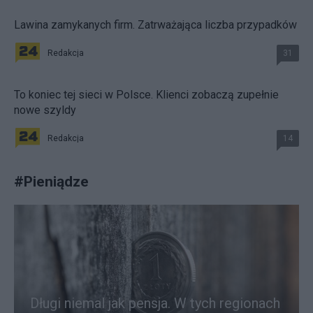
Lawina zamykanych firm. Zatrważająca liczba przypadków
Redakcja
31
To koniec tej sieci w Polsce. Klienci zobaczą zupełnie
nowe szyldy
Redakcja
14
#
Pieniądze
Długi niemal jak pensja. W tych regionach