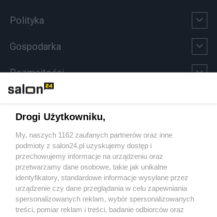
Polityka
Gospodarka
Rozmaitości
Technologie
Drogi Użytkowniku,
Sport
My, naszych 1162 zaufanych partnerów oraz inne
podmioty z salon24.pl uzyskujemy dostęp i
Społeczeństwo
przechowujemy informacje na urządzeniu oraz
przetwarzamy dane osobowe, takie jak unikalne
Kultura
identyfikatory, standardowe informacje wysyłane przez
urządzenie czy dane przeglądania w celu zapewniania
spersonalizowanych reklam, wybór spersonalizowanych
treści, pomiar reklam i treści, badanie odbiorców oraz