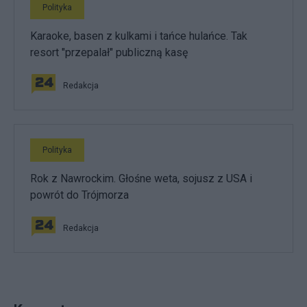
Polityka
Karaoke, basen z kulkami i tańce hulańce. Tak
resort "przepalał" publiczną kasę
Redakcja
Polityka
Rok z Nawrockim. Głośne weta, sojusz z USA i
powrót do Trójmorza
Redakcja