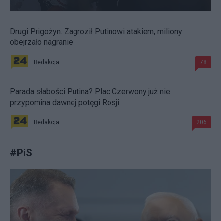
Drugi Prigożyn. Zagroził Putinowi atakiem, miliony
obejrzało nagranie
Redakcja
78
Parada słabości Putina? Plac Czerwony już nie
przypomina dawnej potęgi Rosji
Redakcja
206
#
PiS