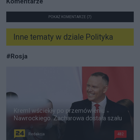
Komentarze
POKAŻ KOMENTARZE (7)
Inne tematy w dziale
Polityka
#
Rosja
Kreml wściekły po przemówieniu
Nawrockiego. Zacharowa dostała szału
Redakcja
482