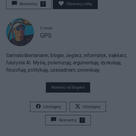
Skomentuj
7
Obserwuj notkę
O mnie
GPS
Sarmatolibertarianin, bloger, żeglarz, informatyk, trajkkarz,
futurysta AI. Myślę, polemizuję, argumentuję, dyskutuję,
filozofuję, politykuję, uzasadniam, prowokuję.
Nowości od blogera
Udostępnij
Udostępnij
Skomentuj
7