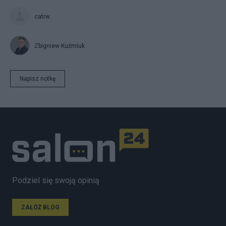
catrw
Zbigniew Kuźmiuk
Napisz notkę
Podziel się swoją opinią
ZAŁÓŻ BLOG