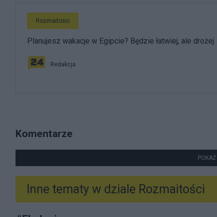
Rozmaitości
Planujesz wakacje w Egipcie? Będzie łatwiej, ale drożej
Redakcja
Komentarze
POKAŻ
Inne tematy w dziale
Rozmaitości