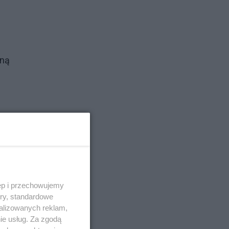
wną
ski
ęp i przechowujemy
ory, standardowe
alizowanych reklam,
ie usług. Za zgodą