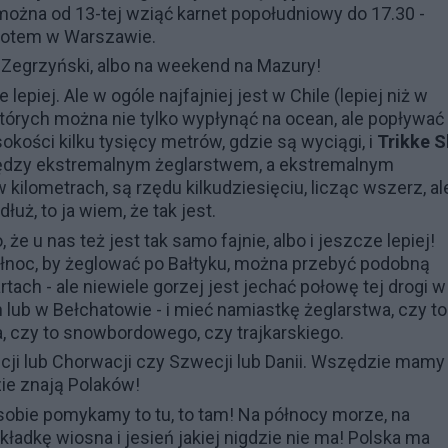
 można od 13-tej wziąć karnet popołudniowy do 17.30 -
wrotem w Warszawie.
 Zegrzyński, albo na weekend na Mazury!
epiej. Ale w ogóle najfajniej jest w Chile (lepiej niż w
których można nie tylko wypłynąć na ocean, ale popływać
kości kilku tysięcy metrów, gdzie są wyciągi, i
Trikke S
 między ekstremalnym żeglarstwem, a ekstremalnym
kilometrach, są rzędu kilkudziesięciu, licząc wszerz, al
uż, to ja wiem, że tak jest.
, że u nas też jest tak samo fajnie, albo i jeszcze lepiej!
ółnoc, by żeglować po Bałtyku, można przebyć podobną
ach - ale niewiele gorzej jest jechać połowę tej drogi w
lub w Bełchatowie - i mieć namiastkę żeglarstwa, czy to
 czy to snowbordowego, czy trajkarskiego.
cji lub Chorwacji czy Szwecji lub Danii. Wszędzie mamy
zie znają Polaków!
sobie pomykamy to tu, to tam! Na północy morze, na
okładkę wiosna i jesień jakiej nigdzie nie ma! Polska ma