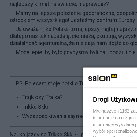
najlepszy klimat na świecie, nieprawdaż?
Mamy najlepsze położenie geograficzne, geopolity
ośrodkiem wszystkiego! Jesteśmy centrum Europy! 
Ja uważam, że Polska to najlepszy, najfajniejszy, n
dlatego nas tak napadają, ciemiężą, okupują, wyzysk
działalność agenturalną, że nie dają nam dojść do
Może lepiej by było gdybyśmy byli na uboczu i nie 
PS. Polecam moje notki o Trikke Skki:
Trajk czy Trajka?
Drogi Użytkow
Trikke Skki
My, naszych 1162 zau
Wyższość kiwania się nad kucaniem!
informacje na urządze
informacje wysyłane 
wybór spersonalizowan
Nauka jazdy na Trikke Skki
<- poprzednia notka