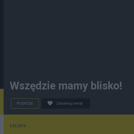
Wszędzie mamy blisko!
PODRÓŻE
Obserwuj temat
9.02.2010