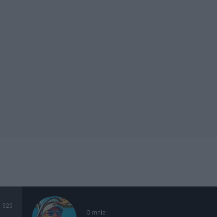
520
O mnie