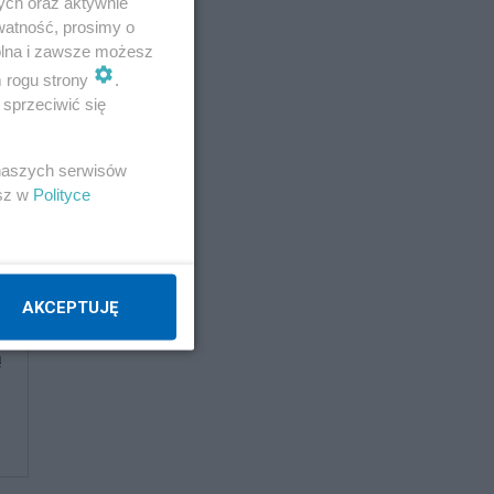
ych oraz aktywnie
szy
watność, prosimy o
wolna i zawsze możesz
m rogu strony
.
sprzeciwić się
 naszych serwisów
esz w
Polityce
AKCEPTUJĘ
ą