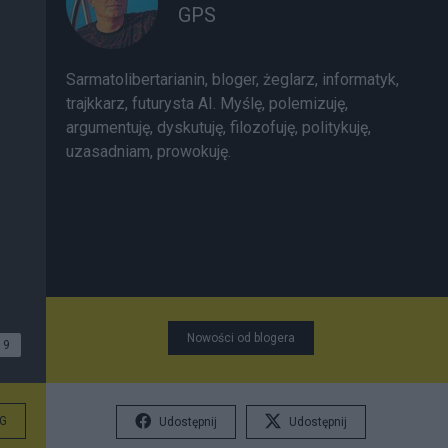
GPS
Sarmatolibertarianin, bloger, żeglarz, informatyk,
trajkkarz, futurysta AI. Myślę, polemizuję,
argumentuję, dyskutuję, filozofuję, politykuję,
uzasadniam, prowokuję.
Nowości od blogera
9
G
Udostępnij
Udostępnij