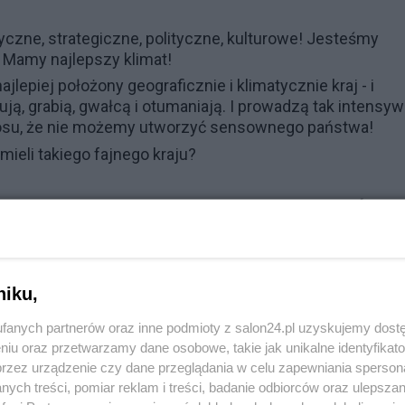
czne, strategiczne, polityczne, kulturowe! Jesteśmy
Mamy najlepszy klimat!
ajlepiej położony geograficznie i klimatycznie kraj - i
ują, grabią, gwałcą i otumaniają. I prowadzą tak intensy
 głosu, że nie możemy utworzyć sensownego państwa!
mieli takiego fajnego kraju?
Grzegorz GPS Świder
niku,
fanych partnerów oraz inne podmioty z salon24.pl uzyskujemy dost
niu oraz przetwarzamy dane osobowe, takie jak unikalne identyfikat
przez urządzenie czy dane przeglądania w celu zapewniania sperson
ych treści, pomiar reklam i treści, badanie odbiorców oraz ulepszan