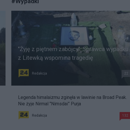
#
Wypadki
"Żyję z piętnem zabójcy". Sprawca wypadku
z Litewką wspomina tragedię
Redakcja
22
Legenda himalaizmu zginęła w lawinie na Broad Peak.
Nie żyje Nirmal "Nimsdai” Purja
Redakcja
132