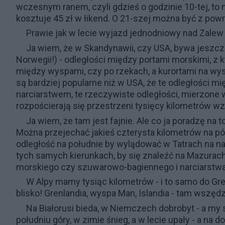
wczesnym ranem, czyli gdzieś o godzinie 10-tej, to
kosztuje 45 zł w łikend. O 21-szej można być z po
Prawie jak w lecie wyjazd jednodniowy nad Zalew
Ja wiem, że w Skandynawii, czy USA, bywa jeszcze l
Norwegii!) - odległości między portami morskimi, z 
między wyspami, czy po rzekach, a kurortami na wyso
są bardziej popularne niż w USA, że te odległości
narciarstwem, te rzeczywiste odległości, mierzone w 
rozpościerają się przestrzeni tysięcy kilometrów wzdł
Ja wiem, że tam jest fajnie. Ale co ja poradzę na to
Można przejechać jakieś czterysta kilometrów na p
odległość na południe by wylądować w Tatrach na nart
tych samych kierunkach, by się znaleźć na Mazurach 
morskiego czy szuwarowo-bagiennego i narciarstwa,
W Alpy mamy tysiąc kilometrów - i to samo do Gre
blisko! Grenlandia, wyspa Man, Islandia - tam wszęd
Na Białorusi bieda, w Niemczech dobrobyt - a my 
południu góry, w zimie śnieg, a w lecie upały - a na d