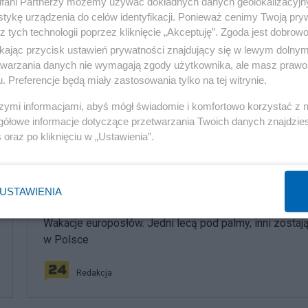
fani Partnerzy możemy używać dokładnych danych geolokalizacyjn
następna notka ->
Nieśmiertelność du
tykę urządzenia do celów identyfikacji. Ponieważ cenimy Twoją pry
z tych technologii poprzez kliknięcie „Akceptuję”. Zgoda jest dobro
ikając przycisk ustawień prywatności znajdujący się w lewym dolny
etwarzania danych nie wymagają zgody użytkownika, ale masz prawo 
. Preferencje będą miały zastosowania tylko na tej witrynie.
szymi informacjami, abyś mógł świadomie i komfortowo korzystać z
gółowe informacje dotyczące przetwarzania Twoich danych znajdzi
s
oraz po kliknięciu w „Ustawienia”.
komentuj
9
Obserwuj notkę
USTAWIENIA
Rozmaitości
Wakacje europosłów. Jedni lecą pod palmy, inni zostaj
w Polsce
Redakcja