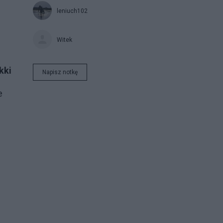
leniuch102
Witek
kki
Napisz notkę
e