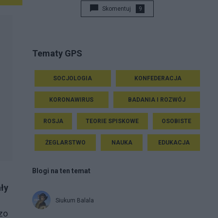
Skomentuj
9
Tematy GPS
SOCJOLOGIA
KONFEDERACJA
KORONAWIRUS
BADANIA I ROZWÓJ
ROSJA
TEORIE SPISKOWE
OSOBISTE
ŻEGLARSTWO
NAUKA
EDUKACJA
Blogi na ten temat
ały
Siukum Balala
zo