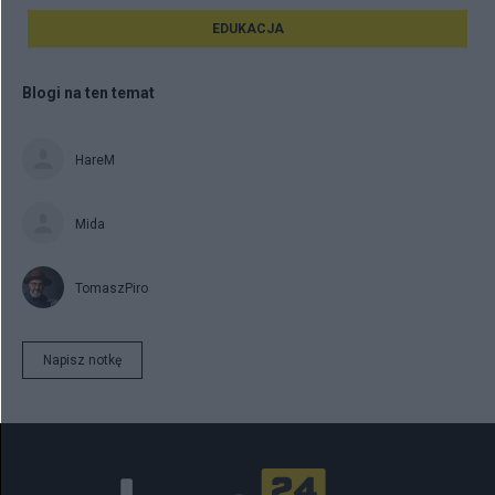
EDUKACJA
Blogi na ten temat
HareM
Mida
TomaszPiro
Napisz notkę