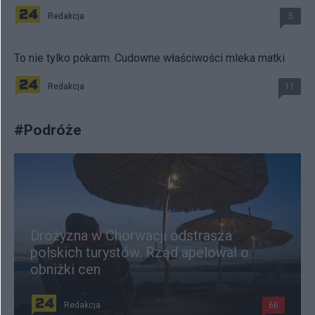
Redakcja
5
To nie tylko pokarm. Cudowne właściwości mleka matki
Redakcja
11
#
Podróże
Drożyzna w Chorwacji odstrasza
polskich turystów. Rząd apelował o
obniżki cen
Redakcja
66