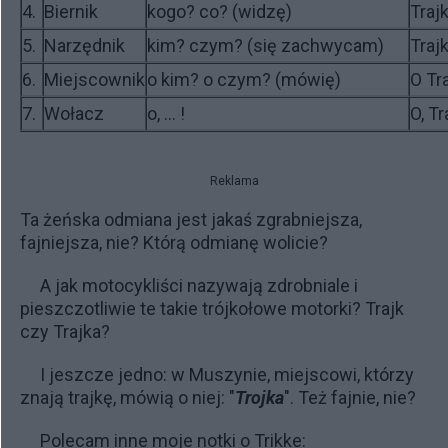
4.
Biernik
kogo? co? (widzę)
Trajk
5.
Narzędnik
kim? czym? (się zachwycam)
Traj
6.
Miejscownik
o kim? o czym? (mówię)
O Tr
7.
Wołacz
o, … !
O, Tr
Reklama
Ta żeńska odmiana jest jakaś zgrabniejsza,
fajniejsza, nie? Którą odmianę wolicie?
A jak motocykliści nazywają zdrobniale i
pieszczotliwie te takie trójkołowe motorki? Trajk
czy Trajka?
I jeszcze jedno: w Muszynie, miejscowi, którzy
znają trajkę, mówią o niej: "
Trojka
". Też fajnie, nie?
Polecam inne moje notki o Trikke: