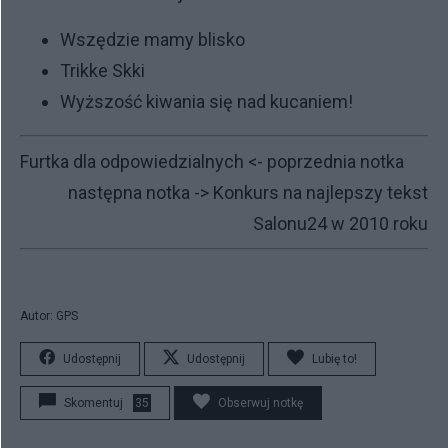
Wszędzie mamy blisko
Trikke Skki
Wyższość kiwania się nad kucaniem!
Furtka dla odpowiedzialnych
<- poprzednia notka
następna notka ->
Konkurs na najlepszy tekst
Salonu24 w 2010 roku
Autor: GPS
Udostępnij
Udostępnij
Lubię to!
Skomentuj
35
Obserwuj notkę