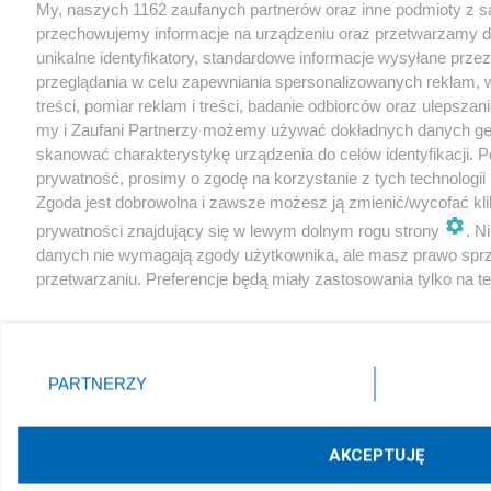
My, naszych 1162 zaufanych partnerów oraz inne podmioty z sa
przechowujemy informacje na urządzeniu oraz przetwarzamy da
unikalne identyfikatory, standardowe informacje wysyłane prze
przeglądania w celu zapewniania spersonalizowanych reklam,
treści, pomiar reklam i treści, badanie odbiorców oraz ulepsza
my i Zaufani Partnerzy możemy używać dokładnych danych geo
skanować charakterystykę urządzenia do celów identyfikacji. 
prywatność, prosimy o zgodę na korzystanie z tych technologii p
Zgoda jest dobrowolna i zawsze możesz ją zmienić/wycofać kli
prywatności znajdujący się w lewym dolnym rogu strony
. N
danych nie wymagają zgody użytkownika, ale masz prawo sprz
przetwarzaniu. Preferencje będą miały zastosowania tylko na tej
Zapoznaj się z poniższymi informacjami, abyś mógł świadomie 
naszych serwisów internetowych. Szczegółowe informacje dot
danych znajdziesz w
Polityce Prywatności
i
Cookies
oraz po kli
PARTNERZY
AKCEPTUJĘ