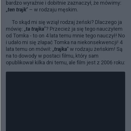
bardzo wyraźnie i dobitnie zaznaczył, że mówimy:
„
ten trajk
” – w rodzaju męskim.
To skąd mi się wziął rodzaj żeński? Dlaczego ja
mówię: „
ta trajka
”? Przecież ja się tego nauczyłem
od Tomka - to on 4 lata temu mnie tego nauczył! No
i udało mi się złapać Tomka na niekonsekwencji! 4
lata temu on mówił: „
trajka
” w rodzaju żeńskim! Są
na to dowody w postaci filmu, który sam
opublikował kilka dni temu, ale film jest z 2006 roku: