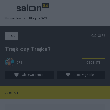
Strona główna
Blogi
GPS
2679
BLOG
Trajk czy Trajka?
GPS
OSOBISTE
Obserwuj temat
Obserwuj notkę
29.01.2011