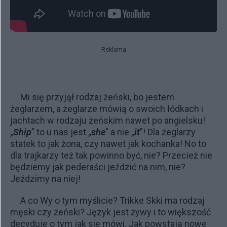
Reklama
Mi się przyjął rodzaj żeński, bo jestem
żeglarzem, a żeglarze mówią o swoich łódkach i
jachtach w rodzaju żeńskim nawet po angielsku!
„
Ship
” to u nas jest „
she
” a nie „
it
”! Dla żeglarzy
statek to jak żona, czy nawet jak kochanka! No to
dla trajkarzy też tak powinno być, nie? Przecież nie
będziemy jak pederaści jeździć na nim, nie?
Jeździmy na niej!
A co Wy o tym myślicie? Trikke Skki ma rodzaj
męski czy żeński? Język jest żywy i to większość
decyduje o tym jak się mówi. Jak powstają nowe