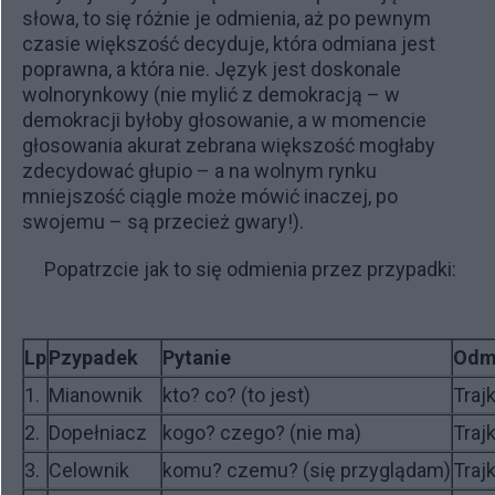
słowa, to się różnie je odmienia, aż po pewnym
czasie większość decyduje, która odmiana jest
poprawna, a która nie. Język jest doskonale
wolnorynkowy (nie mylić z demokracją – w
demokracji byłoby głosowanie, a w momencie
głosowania akurat zebrana większość mogłaby
zdecydować głupio – a na wolnym rynku
mniejszość ciągle może mówić inaczej, po
swojemu – są przecież gwary!).
Popatrzcie jak to się odmienia przez przypadki:
Lp
Pzypadek
Pytanie
Odm
1.
Mianownik
kto? co? (to jest)
Traj
2.
Dopełniacz
kogo? czego? (nie ma)
Trajk
3.
Celownik
komu? czemu? (się przyglądam)
Traj