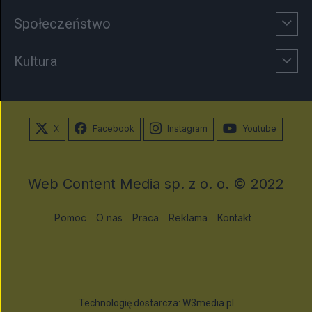
Społeczeństwo
Kultura
X
Facebook
Instagram
Youtube
Web Content Media sp. z o. o. © 2022
Pomoc
O nas
Praca
Reklama
Kontakt
Technologię dostarcza:
W3media.pl