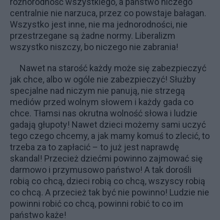
różnorodność wszystkiego, a państwo niczego
centralnie nie narzuca, przez co powstaje bałagan.
Wszystko jest inne, nie ma jednorodności, nie
przestrzegane są żadne normy. Liberalizm
wszystko niszczy, bo niczego nie zabrania!
Nawet na starość każdy może się zabezpieczyć
jak chce, albo w ogóle nie zabezpieczyć! Służby
specjalne nad niczym nie panują, nie strzegą
mediów przed wolnym słowem i każdy gada co
chce. Tłamsi nas okrutna wolność słowa i ludzie
gadają głupoty! Nawet dzieci możemy sami uczyć
tego czego chcemy, a jak mamy komuś to zlecić, to
trzeba za to zapłacić – to już jest naprawdę
skandal! Przecież dziećmi powinno zajmować się
darmowo i przymusowo państwo! A tak dorośli
robią co chcą, dzieci robią co chcą, wszyscy robią
co chcą. A przecież tak być nie powinno! Ludzie nie
powinni robić co chcą, powinni robić to co im
państwo każe!