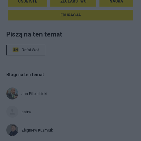
OSOBISTE
ŻEGLARSTWO
NAUKA
EDUKACJA
Piszą na ten temat
Rafał Woś
Blogi na ten temat
Jan Filip Libicki
catrw
Zbigniew Kuźmiuk