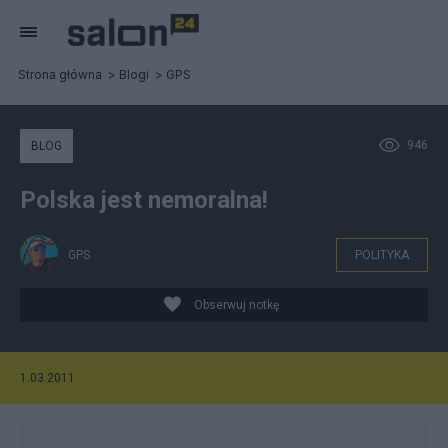
Strona główna
Blogi
GPS
946
BLOG
Polska jest nemoralna!
GPS
POLITYKA
Obserwuj notkę
1.03.2011