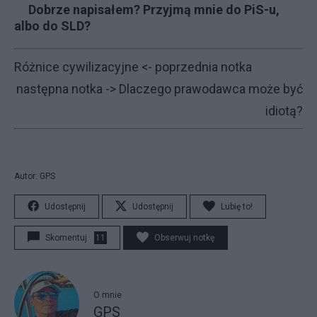
Dobrze napisałem? Przyjmą mnie do PiS-u,
albo do SLD?
Różnice cywilizacyjne
<- poprzednia notka
następna notka ->
Dlaczego prawodawca może być
idiotą?
Autor: GPS
Udostępnij
Udostępnij
Lubię to!
Skomentuj
11
Obserwuj notkę
O mnie
GPS