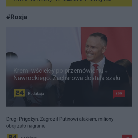
#
Rosja
Kreml wściekły po przemówieniu
Nawrockiego. Zacharowa dostała szału
Redakcja
399
Drugi Prigożyn. Zagroził Putinowi atakiem, miliony
obejrzało nagranie