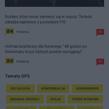
Rozłam, który może zamienić się w sojusz. Terlecki
zdradza tajemnice z posiedzeń PiS
Redakcja
89
Hofman bezlitosny dla Kurskiego. "48 godzin po
Smoleńsku liczył, których posłów wyciągnąć"
Redakcja
85
Tematy GPS
SOCJOLOGIA
KONFEDERACJA
KORONAWIRUS
BADANIA I ROZWÓJ
ROSJA
TEORIE SPISKOWE