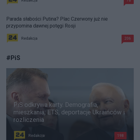
Redakcja
78
Parada słabości Putina? Plac Czerwony już nie
przypomina dawnej potęgi Rosji
Redakcja
206
#
PiS
PiS odkrywa karty. Demografia,
mieszkania, ETS, deportacje Ukraińców i
rozliczenia
Redakcja
198